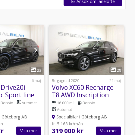
Ansök om lånelöfte
1
1
23
28
6 maj
Begagnad 2020
21 maj
B
Drive20i
Volvo XC60 Recharge
V
c Sport line
T8 AWD Inscription
D
d-up 3.45%
Panorama Head-Up
Bensin
Automat
16 000 mil
Bensin
360°
Automat
 i Göteborg AB
Specialbilar i Göteborg AB
ån
fr. 5 168 kr/mån
f
kr
319 000 kr
3
Visa mer
Visa mer