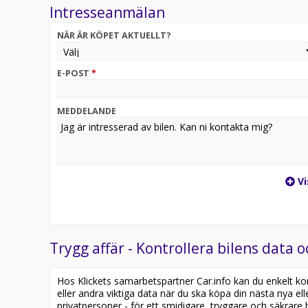
Intresseanmälan
-Luftfjädring
-Head Up Display
NÄR ÄR KÖPET AKTUELLT?
-Massagestolar fram
-Ventilerande säten fram och bak
-360°-kamera
E-POST
*
-Keyless go
-Soft Close Dörrar
-Adaptiv farthållare
MEDDELANDE
-kylfack i armstöd
VÄLKOMMEN TILL OSS PÅ SPECIALBILAR I GÖTEBORG. 
behov och tar gärna din bil i inbyte. För bästa pres
Trygghetsgaranti går att teckna på samtliga av våra
Vi
samarbete med Länsförsäkringar. Gratis Carfax rapp
annonsen. Besök gärna vår hemsida www.specialbila
Trygg affär - Kontrollera bilens data o
Hos Klickets samarbetspartner Car.info kan du enkelt kontr
eller andra viktiga data när du ska köpa din nästa nya ell
privatpersoner - för ett smidigare, tryggare och säkrare b