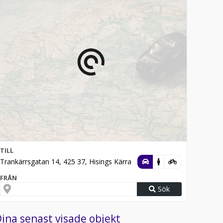
TILL
Trankärrsgatan 14, 425 37, Hisings Kärra
FRÅN
Sök
ina senast visade objekt