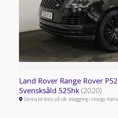
Land Rover Range Rover P5
Svensksåld 525hk
(2020)
Denna bil finns på vår anläggning i Hisings Kärra