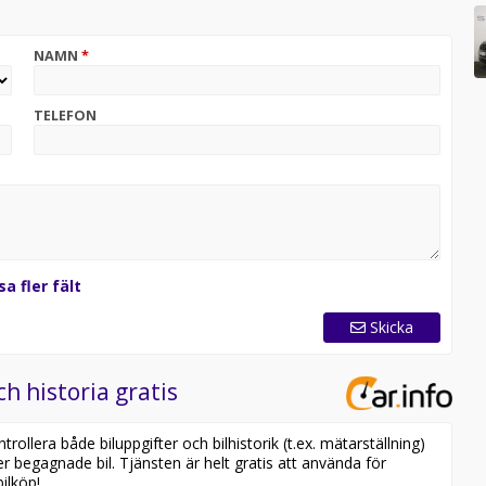
NAMN
*
TELEFON
Vi erbjuder förmånlig finansiering för just dina
entation av fordonet, ring eller mejla innan ni kommer.
 fordon. Vi erbjuder en månads gratis helförsäkring i
sa fler fält
ort ingår på alla våra fordon klicka på länken under
rgbg.se för högupplösta bilder.
Skicka
ch historia gratis
ollera både biluppgifter och bilhistorik (t.ex. mätarställning)
er begagnade bil. Tjänsten är helt gratis att använda för
ilköp!