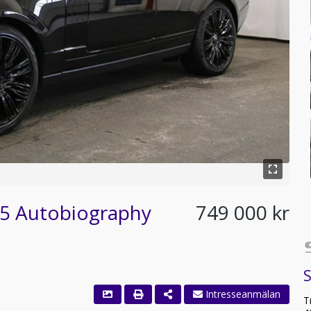
25 Autobiography
749 000 kr
S
Intresseanmälan
T