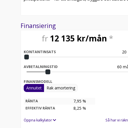
Finansiering
fr
12 135
kr/mån
*
20
KONTANTINSATS
60
må
AVBETALNINGSTID
FINANSMODELL
Annuitet
Rak amortering
7,95 %
RÄNTA
8,25
%
EFFEKTIV RÄNTA
Öppna kalkylator
Så har vi räkn