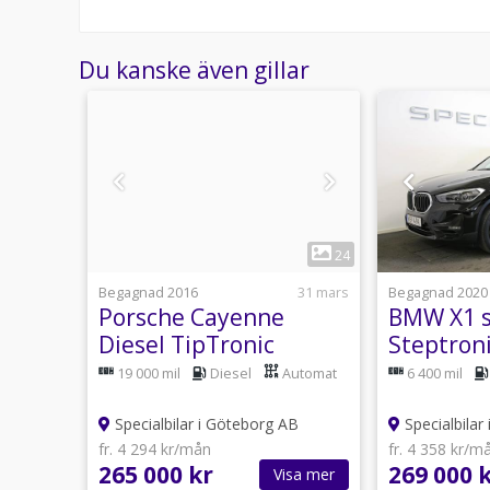
Du kanske även gillar
1
26
24
Idag 12:33
Begagnad 2016
31 mars
Begagnad 2020
Range
Porsche Cayenne
BMW X1 s
 Pilot
Diesel TipTronic
Steptroni
Dragkrok Svensksåld
Navi Hea
at
19 000 mil
Diesel
Automat
6 400 mil
262hk
AB
Specialbilar i Göteborg AB
Specialbilar
fr. 4 294 kr/mån
fr. 4 358 kr/m
265 000 kr
269 000 
sa mer
Visa mer