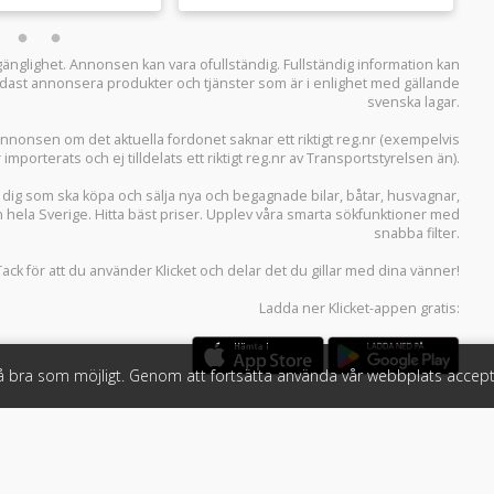
llgänglighet. Annonsen kan vara ofullständig. Fullständig information kan
 endast annonsera produkter och tjänster som är i enlighet med gällande
svenska lagar.
i annonsen om det aktuella fordonet saknar ett riktigt reg.nr (exempelvis
r importerats och ej tilldelats ett riktigt reg.nr av Transportstyrelsen än).
r dig som ska köpa och sälja
nya och begagnade bilar
,
båtar
,
husvagnar
,
n hela Sverige. Hitta bäst priser. Upplev våra smarta sökfunktioner med
snabba filter.
Tack för att du använder
Klicket
och delar det du gillar med dina vänner!
Ladda ner
Klicket-appen
gratis:
så bra som möjligt. Genom att fortsätta använda vår webbplats accept