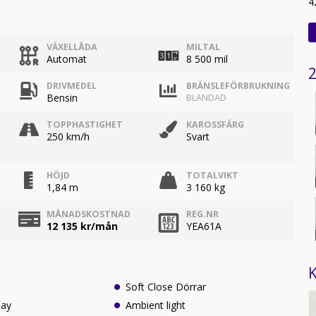
4
VÄXELLÅDA
MILTAL
Automat
8 500 mil
2
DRIVMEDEL
BRÄNSLEFÖRBRUKNING
Bensin
BLANDAD
TOPPHASTIGHET
KAROSSFÄRG
250 km/h
Svart
HÖJD
TOTALVIKT
1,84 m
3 160 kg
MÅNADSKOSTNAD
REG.NR
12 135
kr/mån
YEA61A
K
Soft Close Dörrar
lay
Ambient light