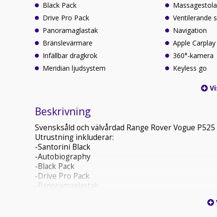
Black Pack
Massagestola
Drive Pro Pack
Ventilerande 
Panoramaglastak
Navigation
Bränslevärmare
Apple Carplay
Infällbar dragkrok
360°-kamera
Meridian ljudsystem
Keyless go
Vi
Beskrivning
Svensksåld och välvårdad Range Rover Vogue P525 5.
Utrustning inkluderar:
-Santorini Black
-Autobiography
-Black Pack
-Drive Pro Pack
-Panoramaglastak
-Bränslevärmare
-Infällbar dragkrok
-Meridian ljudsystem