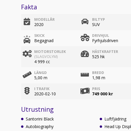
Fakta
MODELLÅR
BILTYP
2020
SUV
SKICK
DRIVHJUL
Begagnad
Fyrhjulsdriven
MOTORSTORLEK
HÄSTKRAFTER
525 hk
(SLAGVOLYM)
4 999 cc
LÄNGD
BREDD
5,00 m
1,98 m
I TRAFIK
PRIS
2020-02-10
749 000 kr
Utrustning
Santorini Black
Luftfjädring
Autobiography
Head Up Disp