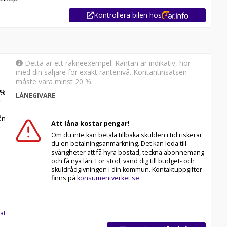
Kontrollera bilen hos
Detta är ett räkneexempel. Räntan är indikativ, hör
med din säljare för exakt räntenivå. Kontantinsatsen
måste vara minst 20 %.
%
LÅNEGIVARE
-
n
Att låna kostar pengar!
Om du inte kan betala tillbaka skulden i tid riskerar
du en betalningsanmärkning. Det kan leda till
svårigheter att få hyra bostad, teckna abonnemang
och få nya lån. För stöd, vänd dig till budget- och
skuldrådgivningen i din kommun. Kontaktuppgifter
finns på
konsumentverket.se
.
at