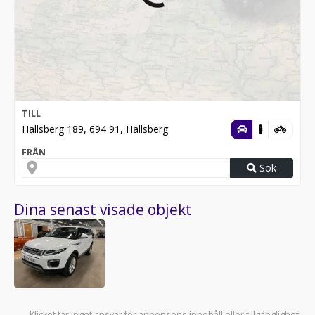
TILL
Hallsberg 189, 694 91, Hallsberg
FRÅN
Sök
Dina senast visade objekt
Klicket tar inget ansvar för annonsens innehåll eller tillgänglighet.