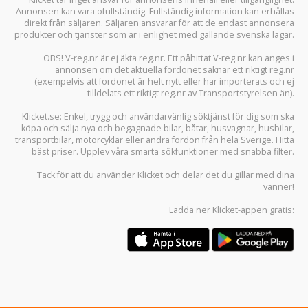
Annonsen kan vara ofullständig. Fullständig information kan erhållas
direkt från säljaren. Säljaren ansvarar för att de endast annonsera
produkter och tjänster som är i enlighet med gällande svenska lagar.
OBS! V-reg.nr är ej äkta reg.nr. Ett påhittat V-reg.nr kan anges i
annonsen om det aktuella fordonet saknar ett riktigt reg.nr
(exempelvis att fordonet är helt nytt eller har importerats och ej
tilldelats ett riktigt reg.nr av Transportstyrelsen än).
Klicket.se
: Enkel, trygg och användarvänlig söktjänst för dig som ska
köpa och sälja
nya och begagnade bilar
,
båtar
,
husvagnar
,
husbilar
,
transportbilar
,
motorcyklar
eller andra fordon från hela Sverige. Hitta
bäst priser. Upplev våra smarta sökfunktioner med snabba filter.
Tack för att du använder
Klicket
och delar det du gillar med dina
vänner!
Ladda ner
Klicket-appen
gratis: