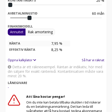
20
%
KONTANTINSATS
60
mån
AVBETALNINGSTID
FINANSMODELL
Annuitet
Rak amortering
7,95 %
RÄNTA
8,25
%
EFFEKTIV RÄNTA
Öppna kalkylator
Så har vi räknat
Detta är ett räkneexempel. Räntan är indikativ, hör med
din säljare för exakt räntenivå. Kontantinsatsen måste vara
minst 20 %.
LÅNEGIVARE
-
Att låna kostar pengar!
Om du inte kan betala tillbaka skulden i tid riskerar
du en betalningsanmärkning. Det kan leda till
svårigheter att få hyra bostad, teckna abonnemang