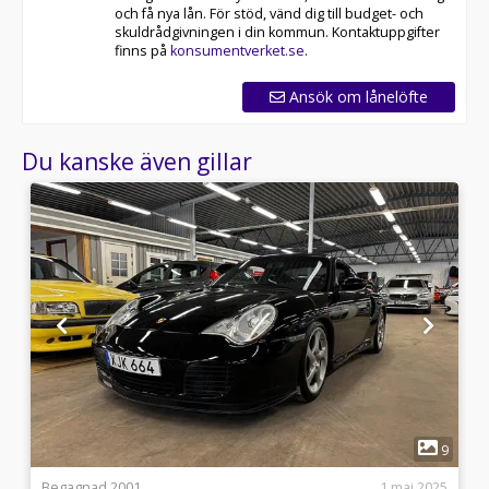
och få nya lån. För stöd, vänd dig till budget- och
skuldrådgivningen i din kommun. Kontaktuppgifter
finns på
konsumentverket.se
.
Ansök om lånelöfte
Du kanske även gillar
1
1
9
0
Begagnad 2001
1 maj 2025