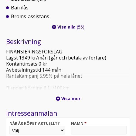
Barnlås
Broms-assistans
Visa alla
(56)
Beskrivning
FINANSIERINGSFÖRSLAG
Lägst 1349 kr/mån (går och betala av fortare)
Kontantinsats 0 kr
Avbetalningstid 144 mån
RäntaKampanj 5.95% på hela lånet
Blandad körning 6.1 l/100km
Besiktigad till 2027-07-31
Visa mer
Fullservad enligt rekommendation
Intresseanmälan
Vi tar självklart din bil i byte. Välkomna att höra av er vid
mer information. Starta med att göra en kostnadsfri
NÄR ÄR KÖPET AKTUELLT?
NAMN
*
värdering via mail. Vi kontaktar dig inom kort med ett
uppskattat inköpsvärde. OBS! Vi har uppmärksammat