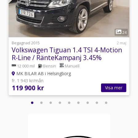
1
6
24
6
Begagnad 2015
2 maj
Volkswagen Tiguan 1.4 TSI 4-Motion
R-Line / RänteKampanj 3.45%
12 000 mil
Bensin
Manuell
MK BILAR AB i Helsingborg
fr. 1 943 kr/mån
119 900 kr
Visa mer