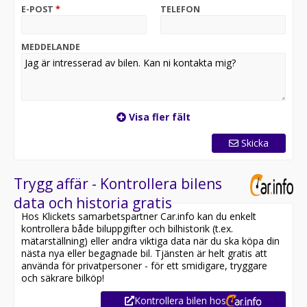
att flera mejl hamnar i skräpposten. Om du inte fått
E-POST
*
TELEFON
svar på din förfrågan inom 24 h ber vi dig i stället ringa
oss.
MEDDELANDE
Fyra enkla steg:
- Regnr:
- Miltal
- Telnr
- Bilder om finns
Visa fler fält
Öppettider:
Skicka
Adress:
Kapplöpningsgatan 1
Trygg affär - Kontrollera bilens
252 30 Helsingborg
data och historia gratis
Hos Klickets samarbetspartner Car.info kan du enkelt
kontrollera både biluppgifter och bilhistorik (t.ex.
mätarställning) eller andra viktiga data när du ska köpa din
nästa nya eller begagnade bil. Tjänsten är helt gratis att
använda för privatpersoner - för ett smidigare, tryggare
och säkrare bilköp!
Kontrollera bilen hos