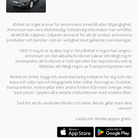
Klicket tar inget ansvar för annonsens innehåll eller tillgänglighet.
Annonsen kan vara ofullständig. Fullständig information kan erhållas
direkt från säljaren. Säljaren ansvarar för att de endast annonsera
produkter och tjänster som är i enlighet med gällande svenska lagar.
OBS! V-reg.nr är ej äkta reg.nr. Ett påhittat V-reg.nr kan anges i
annonsen om det aktuella fordonet saknar ett riktigt reg.nr
(exempelvis att fordonet är helt nytt eller har importerats och ej
tilldelats ett riktigt reg.nr av Transportstyrelsen än).
Klicket.se
: Enkel, trygg och användarvänlig söktjänst för dig som ska
köpa och sälja
nya och begagnade bilar
,
båtar
,
husvagnar
,
husbilar
,
transportbilar
,
motorcyklar
eller andra fordon från hela Sverige. Hitta
bäst priser. Upplev våra smarta sökfunktioner med snabba filter.
Tack för att du använder
Klicket
och delar det du gillar med dina
vänner!
Ladda ner
Klicket-appen
gratis: