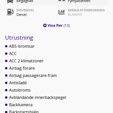
Begagnad
Fyrhjulsdriven
DRIVMEDEL
BRÄNSLEFÖRBRUKNING
Diesel
BLANDAD
Visa fler
(13)
Utrustning
ABS-bromsar
ACC
ACC 2 klimatzoner
Airbag förare
Airbag passagerare fram
Antisladd
Autobroms
Avbländande innerbackspegel
Backkamera
Backstartshjälp