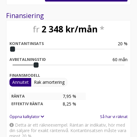
Finansiering
fr
2 348
kr/mån
*
20
%
KONTANTINSATS
60
mån
AVBETALNINGSTID
FINANSMODELL
Annuitet
Rak amortering
7,95 %
RÄNTA
8,25
%
EFFEKTIV RÄNTA
Öppna kalkylator
Så har vi räknat
Detta är ett räkneexempel. Räntan är indikativ, hör med
din säljare för exakt räntenivå. Kontantinsatsen måste vara
minst 20 %.