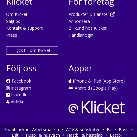
Klicket
För företag
Om Klicket
Produkter & tjänster
Säljtips
Annonsera
Kontakt & support
Bli kund hos Klicket
Press
Handlarlogin
Tyck till om Klicket
Följ oss
Appar
Facebook
iPhone & iPad (App Store)
Instagram
Android (Google Play)
LinkedIn
#klicket
Snabblänkar:
Arbetsmaskin
•
ATV & snöskoter
•
Bil
•
Buss
•
Båt
•
Husbil & husvagn
•
Hästbil & hästsläp
•
Lastbil
•