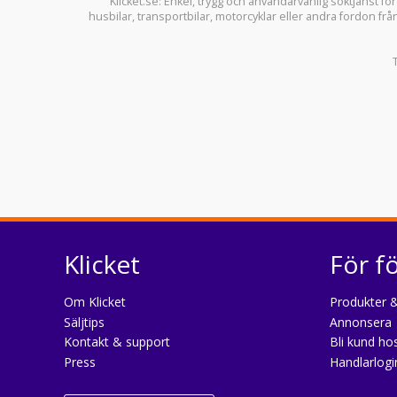
Klicket.se
: Enkel, trygg och användarvänlig söktjänst fö
husbilar
,
transportbilar
,
motorcyklar
eller andra fordon frå
Klicket
För f
Om Klicket
Produkter &
Säljtips
Annonsera
Kontakt & support
Bli kund hos
Press
Handlarlogi