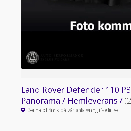
Land Rover Defender 110 P
Panorama / Hemleverans /
(
Denna bil finns på vår anläggning i Vellinge