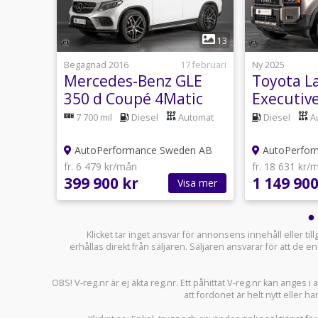
1
12
13
17 juli
Begagnad 2016
17 februari
Ny 2025
e
Mercedes-Benz GLE
Toyota L
0e SE
350 d Coupé 4Matic
Executiv
AMG 258hk /
204hk / 
nsin
7 700 mil
Diesel
Automat
Diesel
A
Hemleverans /
en AB
AutoPerformance Sweden AB
AutoPerfor
fr. 6 479 kr/mån
fr. 18 631 kr/
399 900 kr
1 149 900
sa mer
Visa mer
Klicket tar inget ansvar för annonsens innehåll eller ti
erhållas direkt från säljaren. Säljaren ansvarar för att de
OBS! V-reg.nr är ej äkta reg.nr. Ett påhittat V-reg.nr kan anges 
att fordonet är helt nytt eller ha