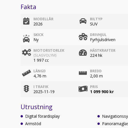
Fakta
MODELLÅR
BILTYP
2026
SUV
SKICK
DRIVHJUL
Ny
Fyrhjulsdriven
MOTORSTORLEK
HÄSTKRAFTER
224 hk
(SLAGVOLYM)
1 997 cc
LÄNGD
BREDD
4,76 m
2,00 m
I TRAFIK
PRIS
2025-11-19
1 099 900 kr
Utrustning
Digital förardisplay
Navigationss
Armstöd
Panoramagla