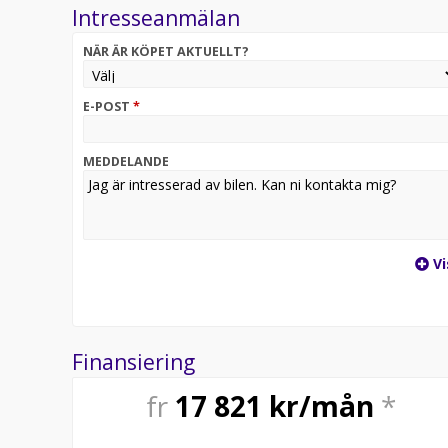
Intresseanmälan
https://autoperformance.se/distans-paketet/ ***
NÄR ÄR KÖPET AKTUELLT?
Svensksåld och leasebar Land Rover Defender P300
E-POST
*
MEDDELANDE
Vi
Finansiering
fr
17 821
kr/mån
*