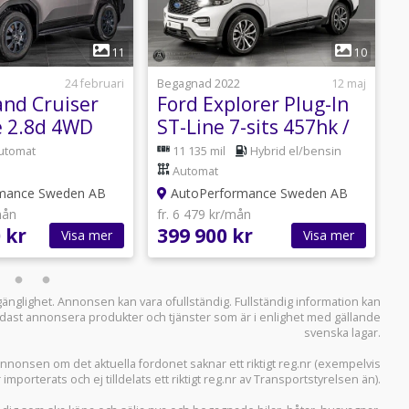
1
1
11
10
24 februari
Begagnad 2022
12 maj
B
and Cruiser
Ford Explorer Plug-In
L
e 2.8d 4WD
ST-Line 7-sits 457hk /
C
Hemleverans /
Hemleverans /
H
utomat
11 135 mil
Hybrid el/bensin
Automat
mance Sweden AB
AutoPerformance Sweden AB
mån
fr. 6 479 kr/mån
f
 kr
399 900 kr
1
Visa mer
Visa mer
llgänglighet. Annonsen kan vara ofullständig. Fullständig information kan
 endast annonsera produkter och tjänster som är i enlighet med gällande
svenska lagar.
i annonsen om det aktuella fordonet saknar ett riktigt reg.nr (exempelvis
r importerats och ej tilldelats ett riktigt reg.nr av Transportstyrelsen än).