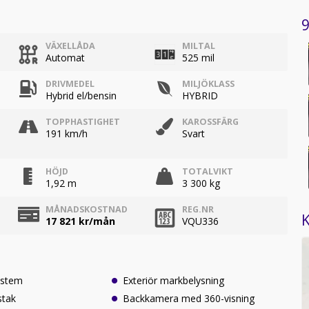
9
VÄXELLÅDA
MILTAL
Automat
525 mil
DRIVMEDEL
MILJÖKLASS
Hybrid el/bensin
HYBRID
TOPPHASTIGHET
KAROSSFÄRG
191 km/h
Svart
HÖJD
TOTALVIKT
1,92 m
3 300 kg
MÅNADSKOSTNAD
REG.NR
K
17 821
kr/mån
VQU336
ystem
Exteriör markbelysning
stak
Backkamera med 360-visning