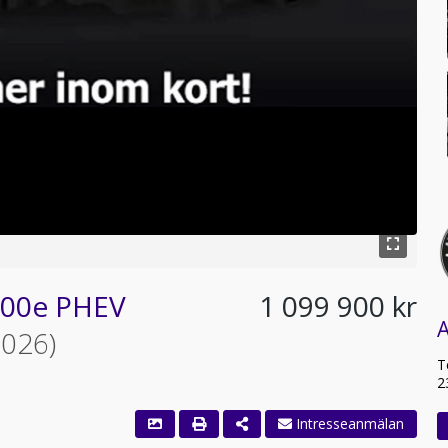
300e PHEV
1 099 900 kr
2026)
T
2