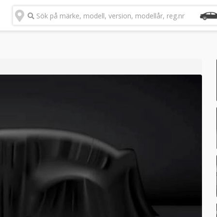
Sök på märke, modell, version, modellår, reg.nr