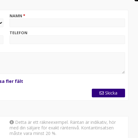
NAMN
*
e Plug-in Hybrid för omgående leverans!
TELEFON
sa fler fält
Skicka
Detta är ett räkneexempel. Räntan är indikativ, hör
med din säljare för exakt räntenivå. Kontantinsatsen
måste vara minst 20 %.