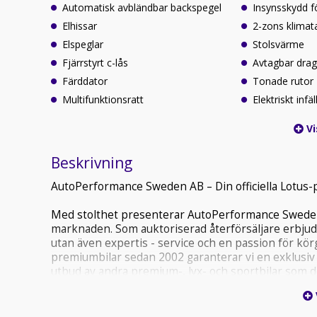
Automatisk avbländbar backspegel
Insynsskydd 
Elhissar
2-zons klimat
Elspeglar
Stolsvärme
Fjärrstyrt c-lås
Avtagbar dra
Färddator
Tonade rutor
Multifunktionsratt
Elektriskt inf
Vi
Beskrivning
AutoPerformance Sweden AB – Din officiella Lotus-p
Med stolthet presenterar AutoPerformance Sweden
marknaden. Som auktoriserad återförsäljare erbjuder
utan även expertis - service och en passion för kör
premiumbilar sedan 2002 garanterar vi en exklusiv 
utbud av andra premium-, lyx- och sportbilar som de
*** Vi erbjuder videopresentation på samtliga objekt
dörren Fr. 2.995kr samt att vi tar med din eventuella