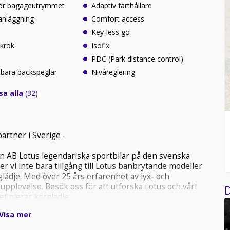
för bagageutrymmet
Adaptiv farthållare
anläggning
Comfort access
Key-less go
gkrok
Isofix
PDC (Park distance control)
ällbara backspeglar
Nivåreglering
sa alla
(32)
artner i Sverige -
 AB Lotus legendariska sportbilar på den svenska
 vi inte bara tillgång till Lotus banbrytande modeller
glädje. Med över 25 års erfarenhet av lyx- och
upplevelse. Besök oss för att utforska Lotus och vårt
D
finierar körglädje.
Visa mer
! Köp bilen via vårt distanspaket: Leverans hem till
 inbytesbil i fri retur! läs mer om vårt distanspaket på