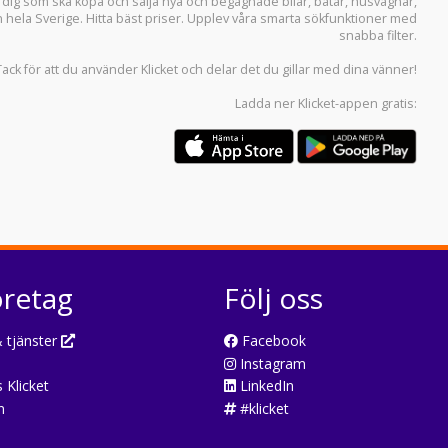
r dig som ska köpa och sälja
nya och begagnade bilar
,
båtar
,
husvagnar
,
n hela Sverige. Hitta bäst priser. Upplev våra smarta sökfunktioner med
snabba filter.
Tack för att du använder
Klicket
och delar det du gillar med dina vänner!
Ladda ner
Klicket-appen
gratis:
öretag
Följ oss
 tjänster
Facebook
Instagram
 Klicket
LinkedIn
n
#klicket