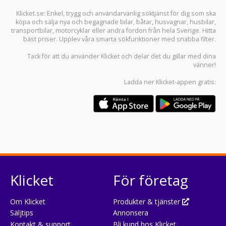
Klicket.se
: Enkel, trygg och användarvänlig söktjänst för dig som ska
köpa och sälja
nya och begagnade bilar
,
båtar
,
husvagnar
,
husbilar
,
transportbilar
,
motorcyklar
eller andra fordon från hela Sverige. Hitta
bäst priser. Upplev våra smarta sökfunktioner med snabba filter.
Tack för att du använder
Klicket
och delar det du gillar med dina
vänner!
Ladda ner
Klicket-appen
gratis:
Klicket
För företag
Om Klicket
Produkter & tjänster
Säljtips
Annonsera
Kontakt & support
Bli kund hos Klicket