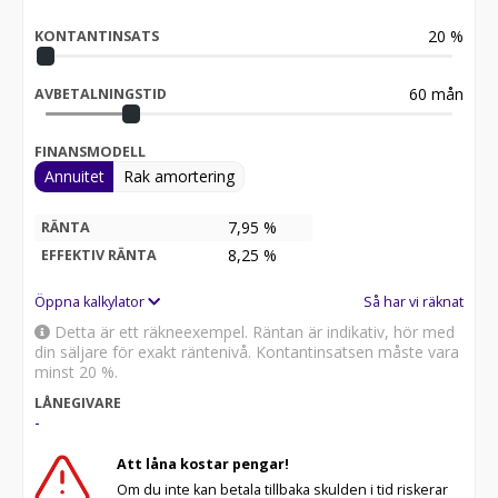
- Navigation system with CarPlay
20
%
- Front and rear parking sensors
KONTANTINSATS
- Multifunctional steering wheel in full Alcantara
- Headliner - Nero Cosmus
60
mån
AVBETALNINGSTID
- Front center console - Nero Cosmus (Black)
- Door panel - Nero Cosmus (Black)
- Sun visors - Nero Cosmus
FINANSMODELL
Annuitet
Rak amortering
12-36 månader garanti.
7,95 %
RÄNTA
Se mer på www.s-jonssonbil.se. **Vi erbjuder förmånlig
8,25
%
EFFEKTIV RÄNTA
finansiering och tar gärna er bil i inbyte**
Öppna kalkylator
Så har vi räknat
Detta är ett räkneexempel. Räntan är indikativ, hör med
din säljare för exakt räntenivå. Kontantinsatsen måste vara
minst 20 %.
LÅNEGIVARE
-
Att låna kostar pengar!
Om du inte kan betala tillbaka skulden i tid riskerar