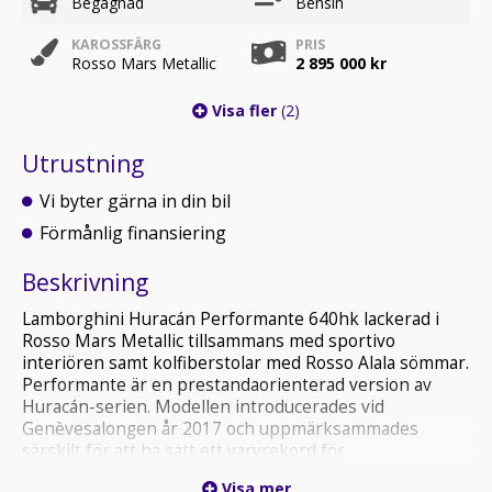
Begagnad
Bensin
KAROSSFÄRG
PRIS
Rosso Mars Metallic
2 895 000 kr
Visa fler
(2)
Utrustning
Vi byter gärna in din bil
Förmånlig finansiering
Beskrivning
Lamborghini Huracán Performante 640hk lackerad i
Rosso Mars Metallic tillsammans med sportivo
interiören samt kolfiberstolar med Rosso Alala sömmar.
Performante är en prestandaorienterad version av
Huracán-serien. Modellen introducerades vid
Genèvesalongen år 2017 och uppmärksammades
särskilt för att ha satt ett varvrekord för
serietillverkade bilar på Nürburgring Nordschleife.
Visa mer