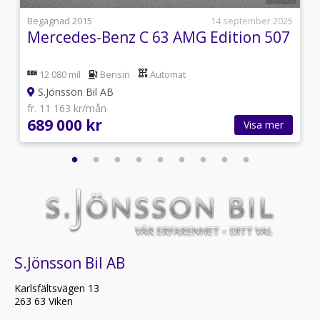
i
Begagnad 2015
14 september 2025
Mercedes-Benz C 63 AMG Edition 507
12 080 mil
Bensin
Automat
S.Jönsson Bil AB
fr. 11 163 kr/mån
689 000 kr
Visa mer
S.Jönsson Bil AB
Karlsfältsvägen 13
263 63 Viken