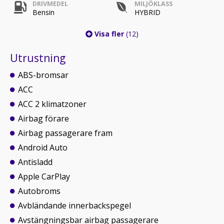
DRIVMEDEL
MILJÖKLASS
Bensin
HYBRID
Visa fler
(12)
Utrustning
ABS-bromsar
ACC
ACC 2 klimatzoner
Airbag förare
Airbag passagerare fram
Android Auto
Antisladd
Apple CarPlay
Autobroms
Avbländande innerbackspegel
Avstängningsbar airbag passagerare