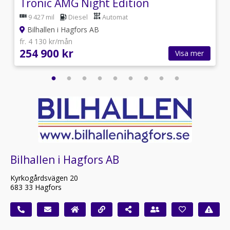
Tronic AMG Night Edition
9 427 mil
Diesel
Automat
Bilhallen i Hagfors AB
fr. 4 130 kr/mån
254 900 kr
Visa mer
Bilhallen i Hagfors AB
Kyrkogårdsvägen 20
683 33 Hagfors