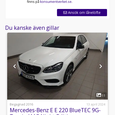
finns på
konsumentverket.se
.
Ansök om lånelöfte
Du kanske även gillar
1
1
11
s
Begagnad 2016
13 april 2024
Mercedes-Benz E E 220 BlueTEC 9G-