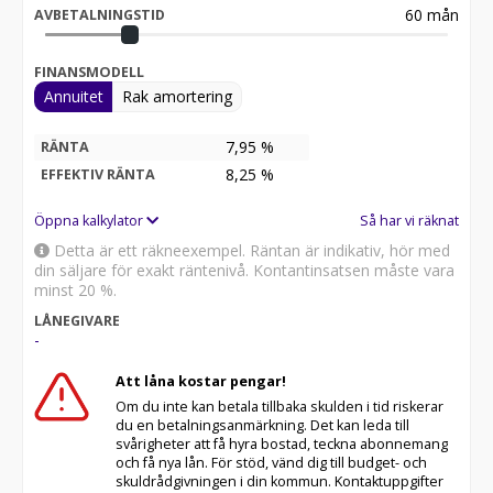
60
mån
AVBETALNINGSTID
FINANSMODELL
Annuitet
Rak amortering
7,95 %
RÄNTA
8,25
%
EFFEKTIV RÄNTA
Öppna kalkylator
Så har vi räknat
Detta är ett räkneexempel. Räntan är indikativ, hör med
din säljare för exakt räntenivå. Kontantinsatsen måste vara
minst 20 %.
LÅNEGIVARE
-
Att låna kostar pengar!
Om du inte kan betala tillbaka skulden i tid riskerar
du en betalningsanmärkning. Det kan leda till
svårigheter att få hyra bostad, teckna abonnemang
och få nya lån. För stöd, vänd dig till budget- och
skuldrådgivningen i din kommun. Kontaktuppgifter