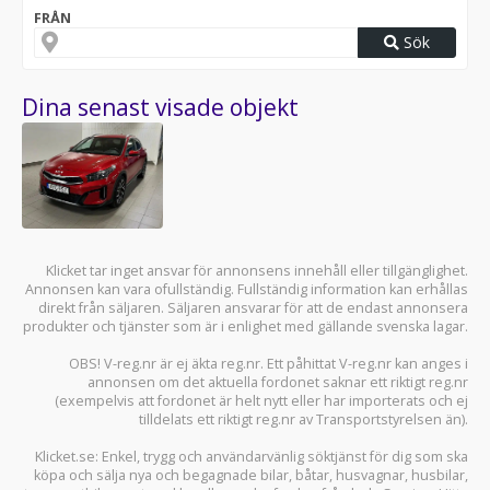
FRÅN
Sök
Dina senast visade objekt
Klicket tar inget ansvar för annonsens innehåll eller tillgänglighet.
Annonsen kan vara ofullständig. Fullständig information kan erhållas
direkt från säljaren. Säljaren ansvarar för att de endast annonsera
produkter och tjänster som är i enlighet med gällande svenska lagar.
OBS! V-reg.nr är ej äkta reg.nr. Ett påhittat V-reg.nr kan anges i
annonsen om det aktuella fordonet saknar ett riktigt reg.nr
(exempelvis att fordonet är helt nytt eller har importerats och ej
tilldelats ett riktigt reg.nr av Transportstyrelsen än).
Klicket.se
: Enkel, trygg och användarvänlig söktjänst för dig som ska
köpa och sälja
nya och begagnade bilar
,
båtar
,
husvagnar
,
husbilar
,