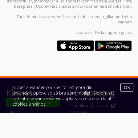
transportbilar
,
motorcyklar
eller andra fordon från hela Sverige. Hitta
bäst priser. Upplev våra smarta sökfunktioner med snabba filter.
Tack för att du använder
Klicket
och delar det du gillar med dina
vänner!
Ladda ner
Klicket-appen
gratis:
Klicket använder cookies för att göra din
OK
Klicket
För företag
användarupplevelse så bra som möjligt. Genom att
fortsätta använda vår webbplats accepterar du att
cookies används.
Om Klicket
Produkter & tjänster
Säljtips
Annonsera
Kontakt & support
Bli kund hos Klicket
Press
Handlarlogin