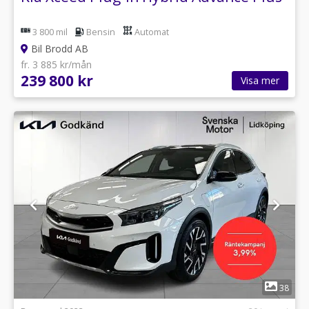
3 800 mil
Bensin
Automat
Bil Brodd AB
fr. 3 885 kr/mån
239 800 kr
Visa mer
1
38