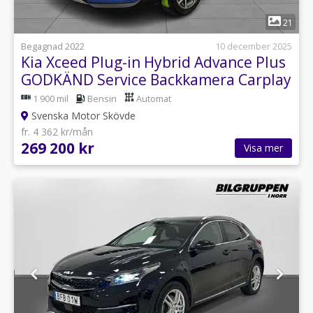
1
21
Begagnad 2022
10 december 2025
Kia Xceed Plug-in Hybrid Advance Plus
GODKÄND Service Backkamera Carplay
N
1 900 mil
Bensin
Automat
Svenska Motor Skövde
fr. 4 362 kr/mån
269 200 kr
Visa mer