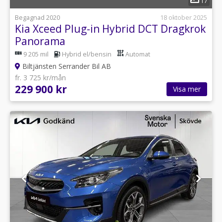
17
Begagnad 2020
18 oktober 2025
Kia Xceed Plug-in Hybrid DCT Dragkrok
Panorama
9 205 mil
Hybrid el/bensin
Automat
Biltjänsten Serrander Bil AB
fr. 3 725 kr/mån
229 900 kr
Visa mer