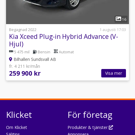
1
16
Begagnad 2022
1 augusti 17:03
Kia Xceed Plug-in Hybrid Advance (V-
Hjul)
5 475 mil
Bensin
Automat
Bilhallen Sundsvall AB
fr. 4 211 kr/mån
259 900 kr
Visa mer
Klicket
För företag
Om Klicket
Produkter & tjänster
Säljtips
Annonsera