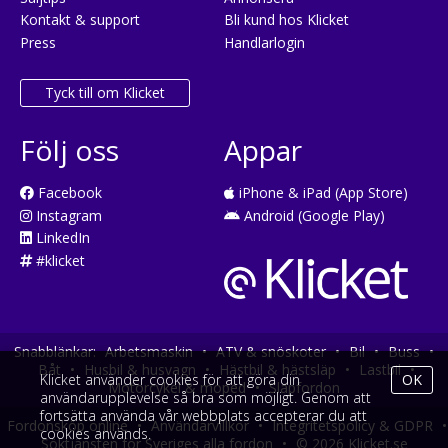
Kontakt & support
Bli kund hos Klicket
Press
Handlarlogin
Tyck till om Klicket
Följ oss
Appar
Facebook
iPhone & iPad (App Store)
Instagram
Android (Google Play)
LinkedIn
#klicket
Snabblänkar:
Arbetsmaskin
•
ATV & snöskoter
•
Bil
•
Buss
•
Båt
•
Husbil & husvagn
•
Hästbil & hästsläp
•
Lastbil
•
Klicket använder cookies för att göra din
OK
Motorcykel & moped
•
Släpfordon
användarupplevelse så bra som möjligt. Genom att
fortsätta använda vår webbplats accepterar du att
Fordonsköp online
•
Användarvillkor
•
Integritetspolicy & GDPR
•
cookies används.
Söktjänsten för Sveriges alla fordon
•
© 2026 Klicket.se