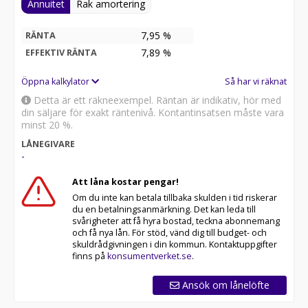
Annuitet
Rak amortering
7,95 %
RÄNTA
7,89
%
EFFEKTIV RÄNTA
Öppna kalkylator
Så har vi räknat
Detta är ett räkneexempel. Räntan är indikativ, hör med
din säljare för exakt räntenivå. Kontantinsatsen måste vara
minst 20 %.
LÅNEGIVARE
-
Att låna kostar pengar!
Om du inte kan betala tillbaka skulden i tid riskerar
du en betalningsanmärkning. Det kan leda till
svårigheter att få hyra bostad, teckna abonnemang
och få nya lån. För stöd, vänd dig till budget- och
skuldrådgivningen i din kommun. Kontaktuppgifter
finns på
konsumentverket.se
.
Ansök om lånelöfte