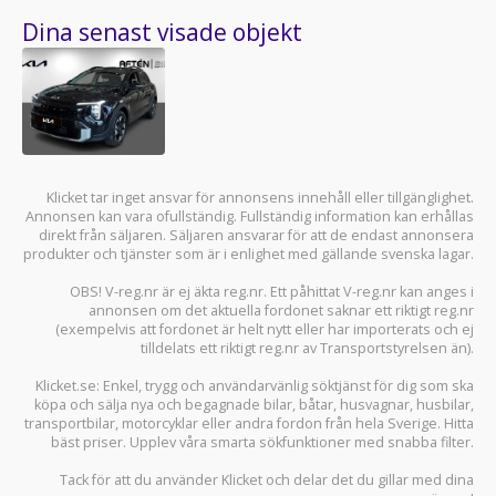
Dina senast visade objekt
Klicket tar inget ansvar för annonsens innehåll eller tillgänglighet.
Annonsen kan vara ofullständig. Fullständig information kan erhållas
direkt från säljaren. Säljaren ansvarar för att de endast annonsera
produkter och tjänster som är i enlighet med gällande svenska lagar.
OBS! V-reg.nr är ej äkta reg.nr. Ett påhittat V-reg.nr kan anges i
annonsen om det aktuella fordonet saknar ett riktigt reg.nr
(exempelvis att fordonet är helt nytt eller har importerats och ej
tilldelats ett riktigt reg.nr av Transportstyrelsen än).
Klicket.se
: Enkel, trygg och användarvänlig söktjänst för dig som ska
köpa och sälja
nya och begagnade bilar
,
båtar
,
husvagnar
,
husbilar
,
transportbilar
,
motorcyklar
eller andra fordon från hela Sverige. Hitta
bäst priser. Upplev våra smarta sökfunktioner med snabba filter.
Tack för att du använder
Klicket
och delar det du gillar med dina