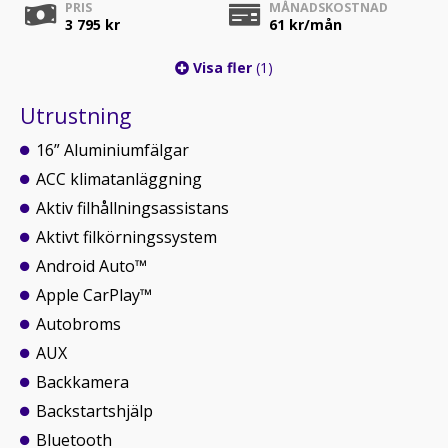
PRIS
MÅNADSKOSTNAD
3 795 kr
61
kr/mån
Visa fler
(1)
Utrustning
16” Aluminiumfälgar
ACC klimatanläggning
Aktiv filhållningsassistans
Aktivt filkörningssystem
Android Auto™
Apple CarPlay™
Autobroms
AUX
Backkamera
Backstartshjälp
Bluetooth