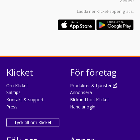
vänner!
Ladda ner
Klicket-appen
gratis:
Klicket
För företag
Om Klicket
Produkter & tjänster
Säljtips
Annonsera
Kontakt & support
Bli kund hos Klicket
Press
Handlarlogin
Tyck till om Klicket