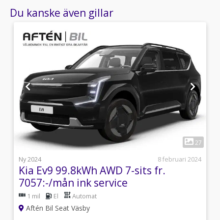
Du kanske även gillar
1
8
27
5
Ny 2024
8 februari 2024
Kia Ev9 99.8kWh AWD 7-sits fr.
7057:-/mån ink service
1 mil
El
Automat
Aftén Bil Seat Väsby