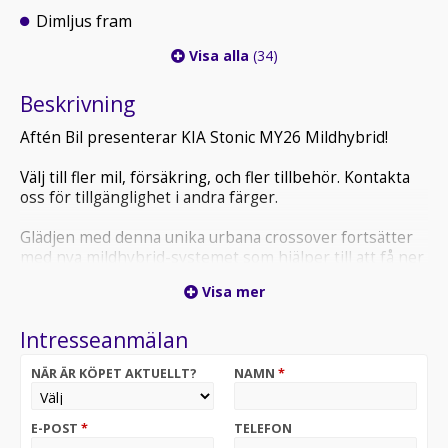
Dimljus fram
Visa alla
(34)
Beskrivning
Aftén Bil presenterar KIA Stonic MY26 Mildhybrid!
Välj till fler mil, försäkring, och fler tillbehör. Kontakta
oss för tillgänglighet i andra färger.
Glädjen med denna unika urbana crossover fortsätter
med nya mildhybrid-systemet som hjälper till att få ner
förbrukningen. Hoppa in, klicka i säkerhetbältet och
Visa mer
accelerera till en ny nivå av njutbar körning.
Konstruerad för utmärkt manövrering och körning. KIA
Intresseanmälan
Stonic har en smidig och högst responsiv styrning. Med
ett chassi tillverkat av högkvalitativt och hållfast stål för
NÄR ÄR KÖPET AKTUELLT?
NAMN
*
ökad stabilitet.
Bara för att KIA Stonic är snygg och kul att köra så
E-POST
*
TELEFON
betyder det inte att den tummar på utrymmet. Det