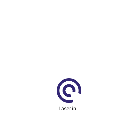
Hästkrafter
116 hk
Topphastighet
182 km/h
Karossfärg
Svart
Längd
4,16 m
Bredd
Läser in...
1,76 m
Höjd