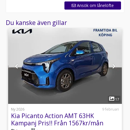
Ansök om lånelöfte
Du kanske även gillar
1
1
17
j
Ny 2026
9 februari
Kia Picanto Action AMT 63HK
Kampanj Pris!! Från 1567kr/mån