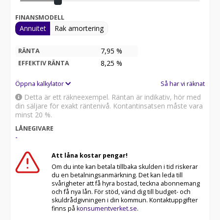
FINANSMODELL
Annuitet
Rak amortering
7,95 %
RÄNTA
8,25
%
EFFEKTIV RÄNTA
Öppna kalkylator
Så har vi räknat
Detta är ett räkneexempel. Räntan är indikativ, hör med
din säljare för exakt räntenivå. Kontantinsatsen måste vara
minst 20 %.
LÅNEGIVARE
-
Att låna kostar pengar!
Om du inte kan betala tillbaka skulden i tid riskerar
du en betalningsanmärkning. Det kan leda till
svårigheter att få hyra bostad, teckna abonnemang
och få nya lån. För stöd, vänd dig till budget- och
skuldrådgivningen i din kommun. Kontaktuppgifter
finns på
konsumentverket.se
.