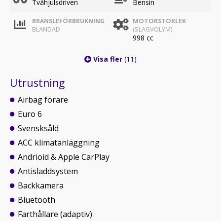
Tvåhjulsdriven
Bensin
BRÄNSLEFÖRBRUKNING
MOTORSTORLEK
BLANDAD
(SLAGVOLYM)
998 cc
Visa fler
(11)
Utrustning
Airbag förare
Euro 6
Svensksåld
ACC klimatanläggning
Andrioid & Apple CarPlay
Antisladdsystem
Backkamera
Bluetooth
Farthållare (adaptiv)