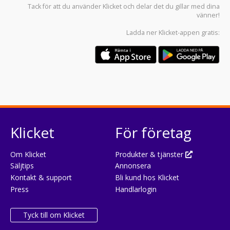
Tack för att du använder
Klicket
och delar det du gillar med dina
vänner!
Ladda ner
Klicket-appen
gratis:
Klicket
För företag
Om Klicket
Produkter & tjänster
Säljtips
Annonsera
Kontakt & support
Bli kund hos Klicket
Press
Handlarlogin
Tyck till om Klicket