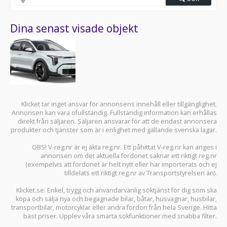
Dina senast visade objekt
Klicket tar inget ansvar för annonsens innehåll eller tillgänglighet.
Annonsen kan vara ofullständig. Fullständig information kan erhållas
direkt från säljaren. Säljaren ansvarar för att de endast annonsera
produkter och tjänster som är i enlighet med gällande svenska lagar.
OBS! V-reg.nr är ej äkta reg.nr. Ett påhittat V-reg.nr kan anges i
annonsen om det aktuella fordonet saknar ett riktigt reg.nr
(exempelvis att fordonet är helt nytt eller har importerats och ej
tilldelats ett riktigt reg.nr av Transportstyrelsen än).
Klicket.se
: Enkel, trygg och användarvänlig söktjänst för dig som ska
köpa och sälja
nya och begagnade bilar
,
båtar
,
husvagnar
,
husbilar
,
transportbilar
,
motorcyklar
eller andra fordon från hela Sverige. Hitta
bäst priser. Upplev våra smarta sökfunktioner med snabba filter.