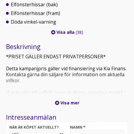
Elfönsterhissar (bak)
Elfönsterhissar (fram)
Döda vinkel-varning
Visa alla
(38)
Beskrivning
*PRISET GÄLLER ENDAST PRIVATPERSONER*
Detta kampanjpris gäller vid finansiering via Kia Finans.
Kontakta gärna din säljare för information om aktuella
villkor.
Vi erbjuder ett välfyllt lager av denna populära modell i
flera färger och utrustningsnivåer. Hör av dig till oss för
Visa mer
aktuell tillgänglighet och hjälp att hitta rätt bil utifrån
dina önskemål.
Intresseanmälan
Bilen finns i lager för visning, och vi har även en
NÄR ÄR KÖPET AKTUELLT?
NAMN
*
motsvarande bil redo för provkörning. Du är varmt