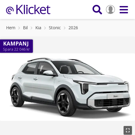
Hem
Bil
Kia
Stonic
2026
KAMPANJ
Spara 22 046 kr