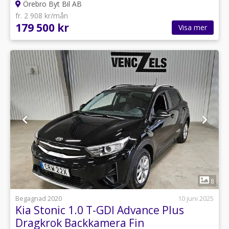
Örebro Byt Bil AB
fr. 2 908 kr/mån
179 500 kr
Visa mer
1
8
Begagnad 2020
10 juni 2025
Kia Stonic 1.0 T-GDI Advance Plus
Dragkrok Backkamera Fin