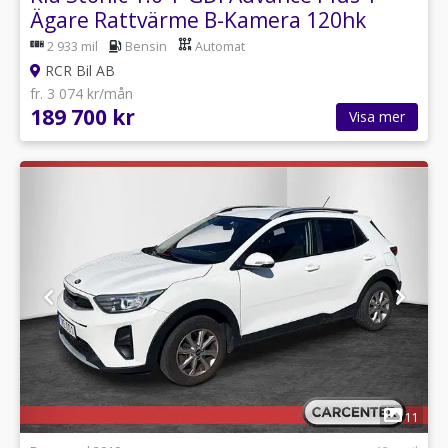
Ägare Rattvärme B-Kamera 120hk
2 933 mil
Bensin
Automat
RCR Bil AB
fr. 3 074 kr/mån
189 700 kr
Visa mer
1
11