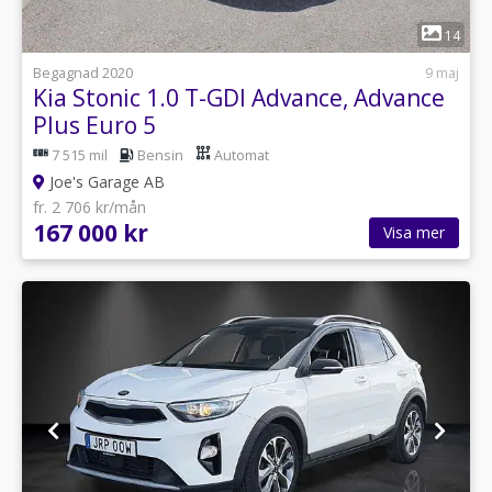
1
14
Begagnad 2020
9 maj
Kia Stonic 1.0 T-GDI Advance, Advance
Plus Euro 5
7 515 mil
Bensin
Automat
Joe's Garage AB
fr. 2 706 kr/mån
167 000 kr
Visa mer