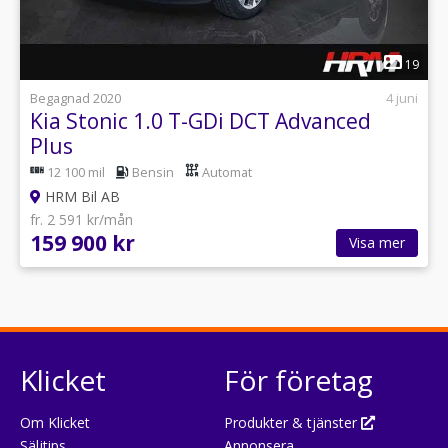
1
19
Begagnad 2020
4 juni
Kia Stonic 1.0 T-GDi DCT Advanced
Plus
12 100 mil
Bensin
Automat
HRM Bil AB
fr. 2 591 kr/mån
159 900 kr
Visa mer
Klicket
För företag
Om Klicket
Produkter & tjänster
Säljtips
Annonsera