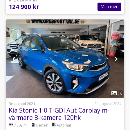
124 900 kr
Visa mer
1
26
Begagnad 2021
31 augusti 2024
Kia Stonic 1.0 T-GDI Aut Carplay m-
värmare B-kamera 120hk
7 302 mil
Bensin
Automat