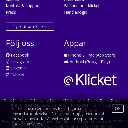
Kontakt & support
Bli kund hos Klicket
Press
Handlarlogin
Tyck till om Klicket
Följ oss
Appar
Facebook
iPhone & iPad (App Store)
Instagram
Android (Google Play)
LinkedIn
#klicket
Snabblänkar:
Arbetsmaskin
•
ATV & snöskoter
•
Bil
•
Buss
•
Båt
•
Husbil & husvagn
•
Hästbil & hästsläp
•
Lastbil
•
Klicket använder cookies för att göra din
OK
Motorcykel & moped
•
Släpfordon
användarupplevelse så bra som möjligt. Genom att
fortsätta använda vår webbplats accepterar du att
Fordonsköp online
•
Användarvillkor
•
Integritetspolicy & GDPR
•
cookies används.
Söktjänsten för Sveriges alla fordon
•
© 2026 Klicket.se