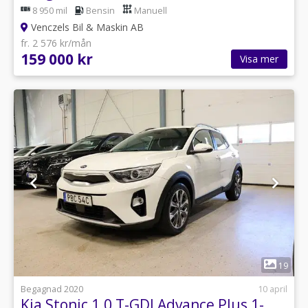
8 950 mil
Bensin
Manuell
Venczels Bil & Maskin AB
fr. 2 576 kr/mån
159 000 kr
Visa mer
1
19
Begagnad 2020
10 april
Kia Stonic 1.0 T-GDI Advance Plus 1-