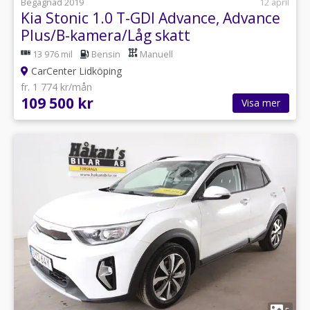
Begagnad 2019
12 april
Kia Stonic 1.0 T-GDI Advance, Advance
Plus/B-kamera/Låg skatt
13 976 mil
Bensin
Manuell
CarCenter Lidköping
fr. 1 774 kr/mån
109 500 kr
Visa mer
1