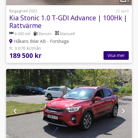
5
Begagnad 2022
22 april
Kia Stonic 1.0 T-GDI Advance | 100Hk |
Rattvärme
6 000 mil
Bensin
Manuell
Håkans Bilar AB - Forshaga
fr. 3 070 kr/mån
189 500 kr
Visa mer