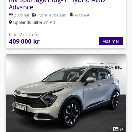
Advance
2 379 mil
Hybrid el/bensin
Automat
Upplands Bilforum AB
fr. 6 627 kr/mån
409 000 kr
Visa mer
1
15