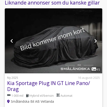
Liknande annonser som du kanske gillar
1
15
Ny 2025
16 augusti 2025
Kia Sportage Plug IN GT Line Pano/
Drag
1 000 mil
Hybrid el/bensin
Automat
Småländska Bil AB Vetlanda