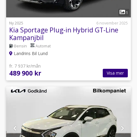
1
Ny 2025
6 november 2025
Kia Sportage Plug-in Hybrid GT-Line
Kampanjbil
Bensin
Automat
Landrins Bil Lund
fr. 7 937 kr/mån
489 900 kr
Visa mer