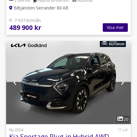
2 099 mil
Hybrid el/bensin
Automat
Biltjänsten Serrander Bil AB
fr. 7 937 kr/mån
489 900 kr
Visa mer
1
20
Ny 2024
15 juli
Kia Sportage Plug-in Hybrid AWD