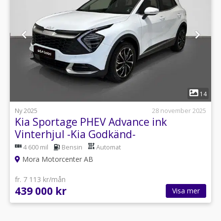
1
14
Ny 2025
28 november 2025
Kia Sportage PHEV Advance ink
Vinterhjul -Kia Godkänd-
4 600 mil
Bensin
Automat
Mora Motorcenter AB
fr. 7 113 kr/mån
439 000 kr
Visa mer