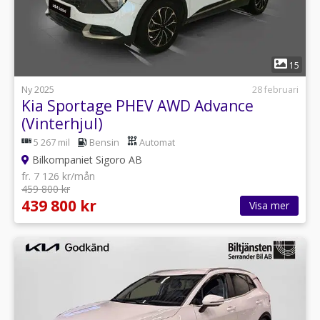
1
15
Ny 2025
28 februari
Kia Sportage PHEV AWD Advance
(Vinterhjul)
5 267 mil
Bensin
Automat
Bilkompaniet Sigoro AB
fr. 7 126 kr/mån
459 800 kr
439 800 kr
Visa mer