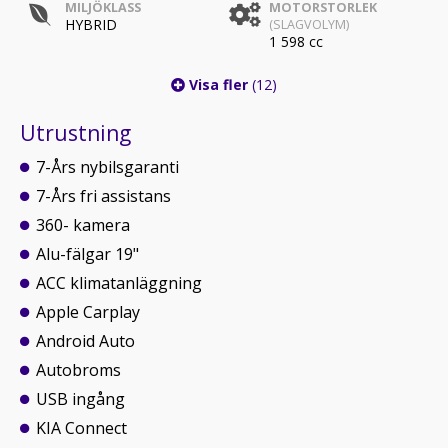
MILJÖKLASS
MOTORSTORLEK
HYBRID
(SLAGVOLYM)
1 598 cc
Visa fler
(12)
Utrustning
7-Års nybilsgaranti
7-Års fri assistans
360- kamera
Alu-fälgar 19"
ACC klimatanläggning
Apple Carplay
Android Auto
Autobroms
USB ingång
KIA Connect