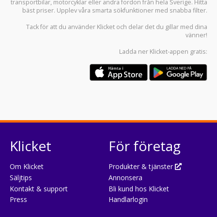
transportbilar
,
motorcyklar
eller andra fordon från hela Sverige. Hitta
bäst priser. Upplev våra smarta sökfunktioner med snabba filter.
Tack för att du använder
Klicket
och delar det du gillar med dina
vänner!
Ladda ner
Klicket-appen
gratis:
Klicket
För företag
Om Klicket
Produkter & tjänster
Säljtips
Annonsera
Kontakt & support
Bli kund hos Klicket
Press
Handlarlogin