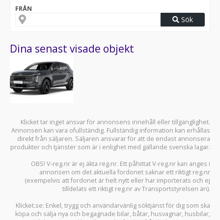
FRÅN
Sök
Dina senast visade objekt
Klicket tar inget ansvar för annonsens innehåll eller tillgänglighet.
Annonsen kan vara ofullständig. Fullständig information kan erhållas
direkt från säljaren. Säljaren ansvarar för att de endast annonsera
produkter och tjänster som är i enlighet med gällande svenska lagar.
OBS! V-reg.nr är ej äkta reg.nr. Ett påhittat V-reg.nr kan anges i
annonsen om det aktuella fordonet saknar ett riktigt reg.nr
(exempelvis att fordonet är helt nytt eller har importerats och ej
tilldelats ett riktigt reg.nr av Transportstyrelsen än).
Klicket.se
: Enkel, trygg och användarvänlig söktjänst för dig som ska
köpa och sälja
nya och begagnade bilar
,
båtar
,
husvagnar
,
husbilar
,