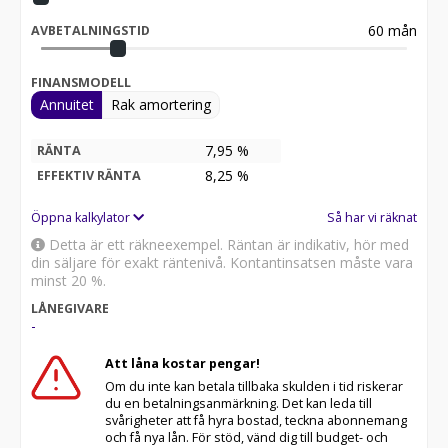
60
mån
AVBETALNINGSTID
FINANSMODELL
Annuitet
Rak amortering
7,95 %
RÄNTA
8,25
%
EFFEKTIV RÄNTA
Öppna kalkylator
Så har vi räknat
Detta är ett räkneexempel. Räntan är indikativ, hör med
din säljare för exakt räntenivå. Kontantinsatsen måste vara
minst 20 %.
LÅNEGIVARE
-
Att låna kostar pengar!
Om du inte kan betala tillbaka skulden i tid riskerar
du en betalningsanmärkning. Det kan leda till
svårigheter att få hyra bostad, teckna abonnemang
och få nya lån. För stöd, vänd dig till budget- och