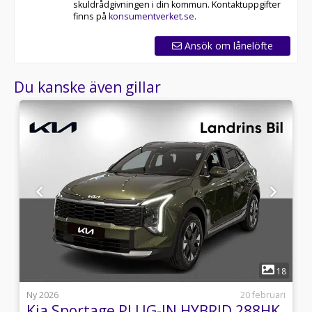
skuldrådgivningen i din kommun. Kontaktuppgifter
finns på
konsumentverket.se
.
Ansök om lånelöfte
Du kanske även gillar
1
6
18
1
Ny 2026
20 februari
Kia Sportage PLUG-IN HYBRID 288HK