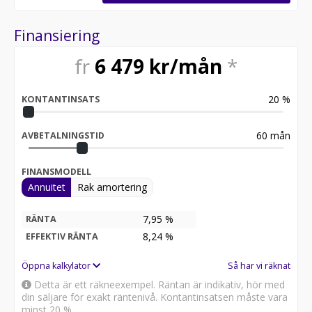
Finansiering
fr
6 479
kr/mån
*
20
%
KONTANTINSATS
60
mån
AVBETALNINGSTID
FINANSMODELL
Annuitet
Rak amortering
7,95 %
RÄNTA
8,24
%
EFFEKTIV RÄNTA
Öppna kalkylator
Så har vi räknat
Detta är ett räkneexempel. Räntan är indikativ, hör med
din säljare för exakt räntenivå. Kontantinsatsen måste vara
minst 20 %.