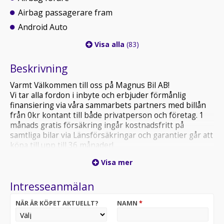
Airbag passagerare fram
Android Auto
Visa alla
(83)
Beskrivning
Varmt Välkommen till oss på Magnus Bil AB!
Vi tar alla fordon i inbyte och erbjuder förmånlig
finansiering via våra sammarbets partners med billån
från 0kr kontant till både privatperson och företag. 1
månads gratis försäkring ingår kostnadsfritt på
samtliga bilar via Länsförsäkringar och garantier går att
köpa till upp till 36 månader!
Visa mer
Magnus Bil AB
Handelsvägen 6 89435 Själevad
Intresseanmälan
0660-12012
info@magnusbil.se
NÄR ÄR KÖPET AKTUELLT?
NAMN
*