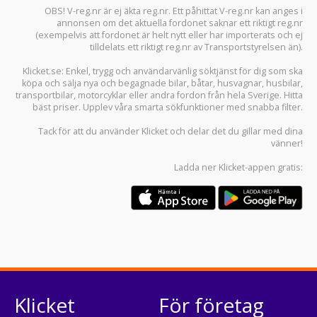
OBS! V-reg.nr är ej äkta reg.nr. Ett påhittat V-reg.nr kan anges i
annonsen om det aktuella fordonet saknar ett riktigt reg.nr
(exempelvis att fordonet är helt nytt eller har importerats och ej
tilldelats ett riktigt reg.nr av Transportstyrelsen än).
Klicket.se
: Enkel, trygg och användarvänlig söktjänst för dig som ska
köpa och sälja
nya och begagnade bilar
,
båtar
,
husvagnar
,
husbilar
,
transportbilar
,
motorcyklar
eller andra fordon från hela Sverige. Hitta
bäst priser. Upplev våra smarta sökfunktioner med snabba filter.
Tack för att du använder
Klicket
och delar det du gillar med dina
vänner!
Ladda ner
Klicket-appen
gratis:
Klicket
För företag