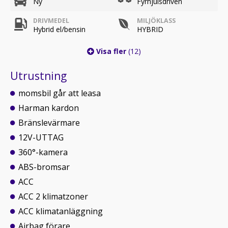
Ny
Fyrhjulsdriven
DRIVMEDEL
MILJÖKLASS
Hybrid el/bensin
HYBRID
Visa fler
(12)
Utrustning
momsbil går att leasa
Harman kardon
Bränslevärmare
12V-UTTAG
360°-kamera
ABS-bromsar
ACC
ACC 2 klimatzoner
ACC klimatanläggning
Airbag förare