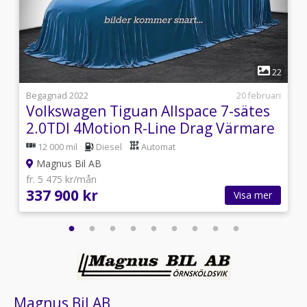
1
1
22
9
Begagnad 2022
20 februari
Volkswagen Tiguan Allspace 7-sätes
2.0TDI 4Motion R-Line Drag Värmare
Kam
12 000 mil
Diesel
Automat
Magnus Bil AB
fr. 5 475 kr/mån
337 900 kr
Visa mer
Magnus Bil AB