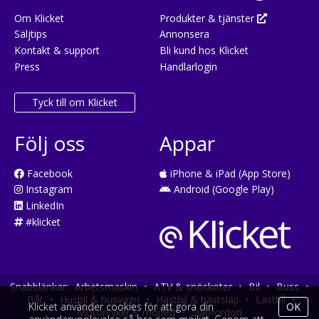
Om Klicket
Produkter & tjänster
Säljtips
Annonsera
Kontakt & support
Bli kund hos Klicket
Press
Handlarlogin
Tyck till om Klicket
Följ oss
Appar
Facebook
iPhone & iPad (App Store)
Instagram
Android (Google Play)
LinkedIn
#klicket
Snabblänkar:
Arbetsmaskin
•
ATV & snöskoter
•
Bil
•
Buss
•
Båt
•
Husbil & husvagn
•
Hästbil & hästsläp
•
Lastbil
•
Klicket använder cookies för att göra din
OK
Motorcykel & moped
•
Släpfordon