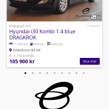
1
2
12
i
Begagnad 2015
17 januari
Hyundai i30 Kombi 1.4 blue
DRAGKROK
11 700 mil
Bensin
Manuell
Erlandsson Bil AB
fr. 1 716 kr/mån
105 900 kr
Visa mer