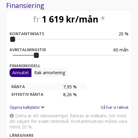
Finansiering
fr
1 619
kr/mån
*
20
%
KONTANTINSATS
60
mån
AVBETALNINGSTID
FINANSMODELL
Annuitet
Rak amortering
7,95 %
RÄNTA
8,26
%
EFFEKTIV RÄNTA
Öppna kalkylator
Så har vi räknat
Detta är ett räkneexempel. Räntan är indikativ, hör med
din säljare för exakt räntenivå. Kontantinsatsen måste vara
minst 20 %.
LÅNEGIVARE