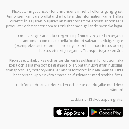
Klicket tar inget ansvar för annonsens innehåll eller tillgänglighet.
Annonsen kan vara ofullständig. Fullständig information kan erhållas
direkt från säljaren. Säljaren ansvarar för att de endast annonsera
produkter och tjänster som är i enlighet med gällande svenska lagar.
OBS! V-reg.nr är ej äkta reg.nr. Ett påhittat V-reg.nr kan anges i
annonsen om det aktuella fordonet saknar ett riktigt reg.nr
(exempelvis att fordonet är helt nytt eller har importerats och ej
tilldelats ett riktigt reg.nr av Transportstyrelsen än).
Klicket.se
: Enkel, trygg och användarvänlig söktjänst för dig som ska
köpa och sälja
nya och begagnade bilar
,
båtar
,
husvagnar
,
husbilar
,
transportbilar
,
motorcyklar
eller andra fordon från hela Sverige. Hitta
bäst priser. Upplev våra smarta sökfunktioner med snabba filter.
Tack för att du använder
Klicket
och delar det du gillar med dina
vänner!
Ladda ner
Klicket-appen
gratis: