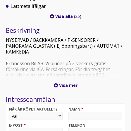
Lättmetallfälgar
Visa alla
(26)
Beskrivning
NYSERVAD / BACKKAMERA / P-SENSORER /
PANORAMA GLASTAK ( Ej öppningsbart) / AUTOMAT /
KAMKEDJA
Erlandsson Bil AB. Vi bjuder på 2-veckors gratis
försäkring via ICA-Försäkringar. För din trygghet
erbjuder vi garanti på samtliga bilar upp till 36-
månader. Vi fixar finansiering efter dina behov och
Visa mer
samarbetar med Santander och Svea ekonomi. Alla våra
bilar är varudeklarerade och genomgångna. Du hittar
Intresseanmälan
oss på Klangfärgsgatan 8 i Västra Frölunda. Du når oss
på info@erlandssonbil.se eller 031-28 65 98. Varmt
NÄR ÄR KÖPET AKTUELLT?
NAMN
*
välkommen in till oss på Erlandsson bil.
E-POST
*
TELEFON