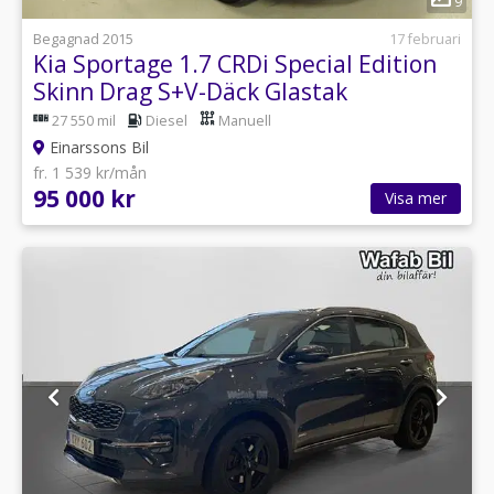
9
Begagnad 2015
17 februari
Kia Sportage 1.7 CRDi Special Edition
Skinn Drag S+V-Däck Glastak
27 550 mil
Diesel
Manuell
Einarssons Bil
fr. 1 539 kr/mån
95 000 kr
Visa mer