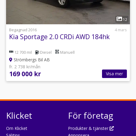
1
12
Begagnad 2016
4 mars
Kia Sportage 2.0 CRDi AWD 184hk
12 700 mil
Diesel
Manuell
Strömbergs Bil AB
fr. 2 738 kr/mån
169 000 kr
Visa mer
Klicket
För företag
Om Klicket
Produkter & tjänster
Säljtips
Annonsera