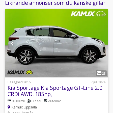
Liknande annonser som du kanske gillar
1
23
Begagnad 2016
7 juli 2024
Kia Sportage Kia Sportage GT-Line 2.0
CRDi AWD, 185hp,
8 800 mil
Diesel
Automat
Kamux Uppsala
fr. 3 561 kr/mån