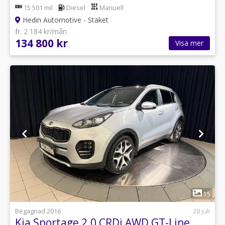
15 501 mil
Diesel
Manuell
Hedin Automotive - Stäket
fr. 2 184 kr/mån
134 800 kr
Visa mer
1
15
Begagnad 2016
28 juli
Kia Sportage 2.0 CRDi AWD GT-Line