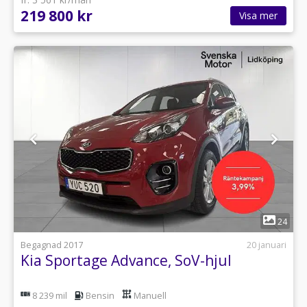
219 800 kr
Visa mer
1
24
Begagnad 2017
20 januari
Kia Sportage Advance, SoV-hjul
8 239 mil
Bensin
Manuell