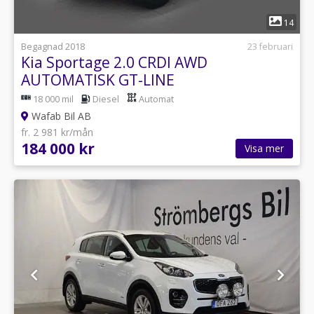
1
14
Begagnad 2018
23 februari
Kia Sportage 2.0 CRDI AWD
AUTOMATISK GT-LINE
18 000 mil
Diesel
Automat
Wafab Bil AB
fr. 2 981 kr/mån
184 000 kr
Visa mer