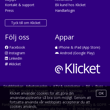
Kontakt & support
Bli kund hos Klicket
Press
Handlarlogin
Tyck till om Klicket
Följ oss
Appar
Facebook
iPhone & iPad (App Store)
Instagram
Android (Google Play)
LinkedIn
#klicket
Snabblänkar:
Arbetsmaskin
•
ATV & snöskoter
•
Bil
•
Buss
•
Båt
•
Husbil & husvagn
•
Hästbil & hästsläp
•
Lastbil
•
Klicket använder cookies för att göra din
OK
Motorcykel & moped
•
Släpfordon
användarupplevelse så bra som möjligt. Genom att
fortsätta använda vår webbplats accepterar du att
Fordonsköp online
•
Användarvillkor
•
Integritetspolicy & GDPR
•
cookies används.
Söktjänsten för Sveriges alla fordon
•
© 2026 Klicket.se