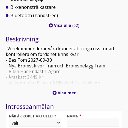
Bi-xenonstrålkastare
Bluetooth (handsfree)
Visa alla
(62)
Beskrivning
-Vi rekommenderar våra kunder att ringa oss för att
kontrollera om fordonet finns kvar.
- Bes Tom 2027-09-30
- Nya Bromsskivor Fram och Bromsbelägg Fram
- Bilen Har Endast 1 Ägare
- Årsskatt 3449 Kr
- Välkomna in till oss på Bilselect I kungälv Ab
Visa mer
Intresseanmälan
NÄR ÄR KÖPET AKTUELLT?
NAMN
*