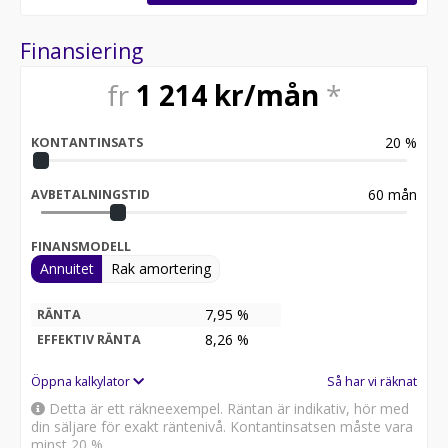
Finansiering
fr
1 214
kr/mån
*
20
%
KONTANTINSATS
60
mån
AVBETALNINGSTID
FINANSMODELL
Annuitet
Rak amortering
7,95 %
RÄNTA
8,26
%
EFFEKTIV RÄNTA
Öppna kalkylator
Så har vi räknat
Detta är ett räkneexempel. Räntan är indikativ, hör med
din säljare för exakt räntenivå. Kontantinsatsen måste vara
minst 20 %.