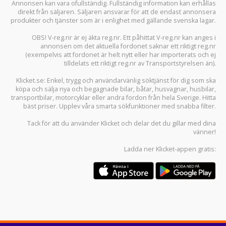
Annonsen kan vara ofullständig. Fullständig information kan erhållas
direkt från säljaren. Säljaren ansvarar för att de endast annonsera
produkter och tjänster som är i enlighet med gällande svenska lagar.
OBS! V-reg.nr är ej äkta reg.nr. Ett påhittat V-reg.nr kan anges i
annonsen om det aktuella fordonet saknar ett riktigt reg.nr
(exempelvis att fordonet är helt nytt eller har importerats och ej
tilldelats ett riktigt reg.nr av Transportstyrelsen än).
Klicket.se
: Enkel, trygg och användarvänlig söktjänst för dig som ska
köpa och sälja
nya och begagnade bilar
,
båtar
,
husvagnar
,
husbilar
,
transportbilar
,
motorcyklar
eller andra fordon från hela Sverige. Hitta
bäst priser. Upplev våra smarta sökfunktioner med snabba filter.
Tack för att du använder
Klicket
och delar det du gillar med dina
vänner!
Ladda ner
Klicket-appen
gratis: