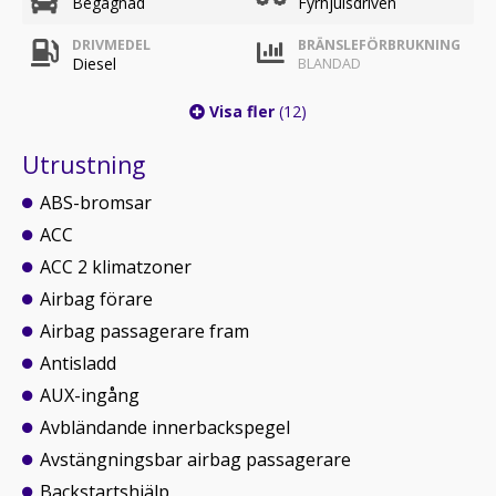
Begagnad
Fyrhjulsdriven
DRIVMEDEL
BRÄNSLEFÖRBRUKNING
Diesel
BLANDAD
Visa fler
(12)
Utrustning
ABS-bromsar
ACC
ACC 2 klimatzoner
Airbag förare
Airbag passagerare fram
Antisladd
AUX-ingång
Avbländande innerbackspegel
Avstängningsbar airbag passagerare
Backstartshjälp