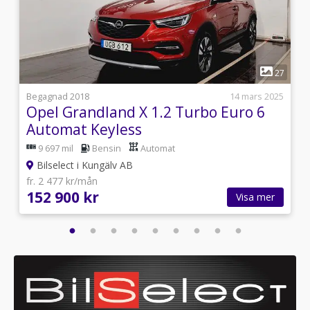
1
5
27
4
Begagnad 2018
14 mars 2025
Opel Grandland X 1.2 Turbo Euro 6
Automat Keyless
9 697 mil
Bensin
Automat
Bilselect i Kungälv AB
fr. 2 477 kr/mån
152 900 kr
Visa mer