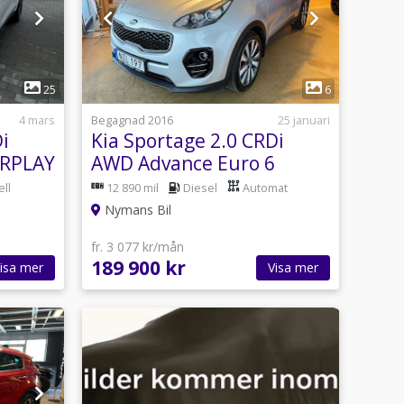
1
25
6
4 mars
Begagnad 2016
25 januari
i
Kia Sportage 2.0 CRDi
ARPLAY
AWD Advance Euro 6
ll
12 890 mil
Diesel
Automat
Nymans Bil
fr. 3 077 kr/mån
189 900 kr
isa mer
Visa mer