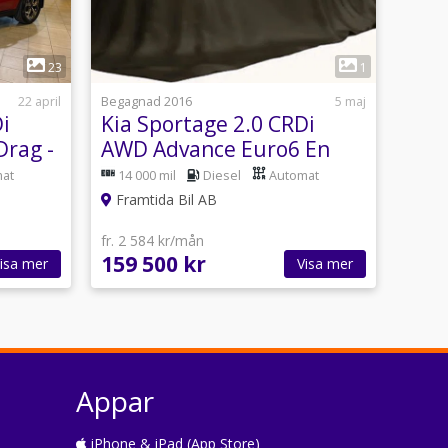
23
1
22 april
Begagnad 2016
5 maj
i
Kia Sportage 2.0 CRDi
Drag -
AWD Advance Euro6 En
are
ägare/Drag/Mvärmare
at
14 000 mil
Diesel
Automat
Framtida Bil AB
fr. 2 584 kr/mån
159 500 kr
isa mer
Visa mer
Appar
iPhone & iPad (App Store)