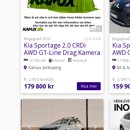
1
26
Begagnad 2016
7 juli 2024
Begagnad
Kia Sportage 2.0 CRDi
Kia S
AWD GT-Line Drag Kamera
AWD G
Pano Navi 185hk
13 793 mil
Diesel
Automat
17 499 
Kamux Jönköping
Bil & 
fr. 2 913 kr/mån
fr. 2 591
179 800 kr
159 9
Visa mer