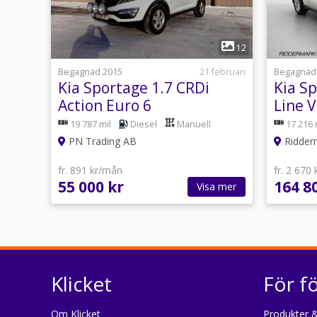
1
12
Begagnad 2015
21 februari
Begagnad
Kia Sportage 1.7 CRDi
Kia S
Action Euro 6
Line 
Kamer
19 787 mil
Diesel
Manuell
17 216 
PN Trading AB
Ridderm
fr. 891 kr/mån
fr. 2 670
55 000 kr
164 8
Visa mer
Klicket
För f
Om Klicket
Produkter &