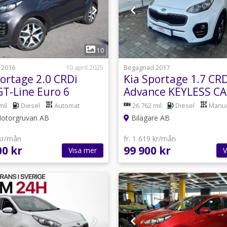
1
1
10
 2016
10 april 2025
Begagnad 2017
portage 2.0 CRDi
Kia Sportage 1.7 CRD
T-Line Euro 6
Advance KEYLESS C
GPS JBL BKAM DRAG
mil
Diesel
Automat
26 762 mil
Diesel
Manue
Motorgruvan AB
Bilägare AB
 kr/mån
fr. 1 619 kr/mån
00 kr
99 900 kr
Visa mer
V