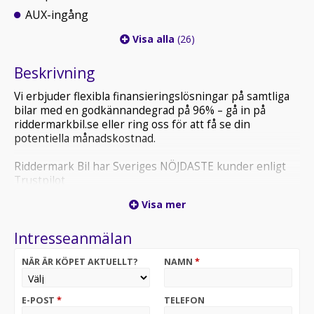
AUX-ingång
Visa alla
(26)
Beskrivning
Vi erbjuder flexibla finansieringslösningar på samtliga
bilar med en godkännandegrad på 96% – gå in på
riddermarkbil.se eller ring oss för att få se din
potentiella månadskostnad.
Riddermark Bil har Sveriges NÖJDASTE kunder enligt
Trustpilot
*ACD145* *Vi tar emot alla inbyten och erbjuder
Visa mer
hemleverans i hela Sverige!*
Intresseanmälan
Varmt välkommen till vår anläggning i Örebro!
Kia Soul 1.6 GDI Automatisk 132hk 2018 – en unik och
NÄR ÄR KÖPET AKTUELLT?
NAMN
*
praktisk crossover med automatlåda, smarta utrymmen
och bekväm körkänsla.
Perfekt för både stadskörning och vardagspendling
E-POST
*
TELEFON
med hög sittposition, god komfort och lättmanövrerade