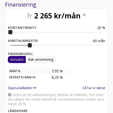
Endast 1 tidigare brukare
Finansiering
Möjlighet till 12-60 månaders garanti
fr
2 265
kr/mån
*
Servicehistorik:
2019-02-13 - 1535 mil
2020-02-25 - 3087 mil
20
%
KONTANTINSATS
2021-05-28 - 4594 mil
2024-02-28 - 7260 mil
2025-02-01 - 9010 mil
60
mån
AVBETALNINGSTID
2026-06-01 - 6956 mil
FINANSMODELL
Besök
Annuitet
Rak amortering
för att:
• Se närbilder och film på bilen
• Reservera bilen direkt online
7,95 %
RÄNTA
• Få mer info om utrustning och tillval
8,25
%
EFFEKTIV RÄNTA
Därför ska du välja Riddermark Bil:
Öppna kalkylator
Så har vi räknat
* Störst i Sverige på begagnade bilar
Detta är ett räkneexempel. Räntan är indikativ, hör med
* Erbjuder hemleverans i hela Sverige
din säljare för exakt räntenivå. Kontantinsatsen måste vara
* 14 dagars helförsäkring via Folksam
minst 20 %.
* Över 10 tusen omdömen på Trustpilot
LÅNEGIVARE
* Våra bilar är testade på över 100 punkter