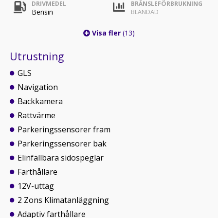
DRIVMEDEL
BRÄNSLEFÖRBRUKNING
Bensin
BLANDAD
Visa fler
(13)
Utrustning
GLS
Navigation
Backkamera
Rattvärme
Parkeringssensorer fram
Parkeringssensorer bak
Elinfällbara sidospeglar
Farthållare
12V-uttag
2 Zons Klimatanläggning
Adaptiv farthållare