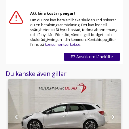
-
* Kvalitetssäkrade bilar
Att låna kostar pengar!
RIDDERMARK BIL TRYGGHETSPAKET:
Om du inte kan betala tillbaka skulden i tid riskerar
Skydda din bil med vårt trygghetspaket. Välj mellan 12-
du en betalningsanmärkning. Det kan leda till
60 månaders garanti och komplettera med extra
svårigheter att få hyra bostad, teckna abonnemang
hjuluppsättningar till bra priser. Gör ditt bilköp tryggt
och få nya lån. För stöd, vänd dig till budget- och
och enkelt hos oss.
skuldrådgivningen i din kommun. Kontaktuppgifter
finns på
konsumentverket.se
.
Med korta lagertider försvinner våra bilar snabbt! Ring
oss idag för att reservera din bil: 019-760 88 77. Vi
Ansök om lånelöfte
erbjuder även skräddarsydd finansiering och 14 dagars
fri försäkring från Folksam.
Du kanske även gillar
Se hur vi genomför våra tester här:
Telefontider:
Besökstider i butik:
Välkomna!
Utrustning/Tillbehör: