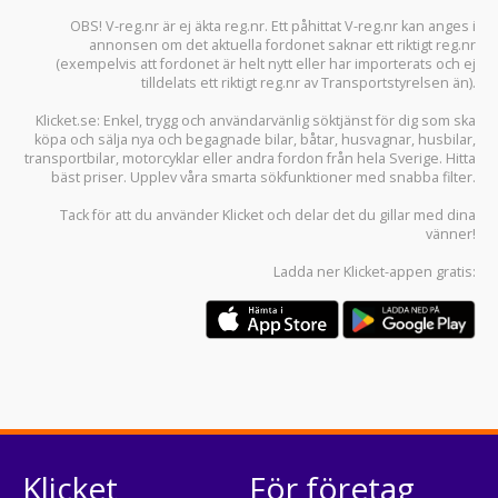
OBS! V-reg.nr är ej äkta reg.nr. Ett påhittat V-reg.nr kan anges i
annonsen om det aktuella fordonet saknar ett riktigt reg.nr
(exempelvis att fordonet är helt nytt eller har importerats och ej
tilldelats ett riktigt reg.nr av Transportstyrelsen än).
Klicket.se
: Enkel, trygg och användarvänlig söktjänst för dig som ska
köpa och sälja
nya och begagnade bilar
,
båtar
,
husvagnar
,
husbilar
,
transportbilar
,
motorcyklar
eller andra fordon från hela Sverige. Hitta
bäst priser. Upplev våra smarta sökfunktioner med snabba filter.
Tack för att du använder
Klicket
och delar det du gillar med dina
vänner!
Ladda ner
Klicket-appen
gratis:
Klicket
För företag