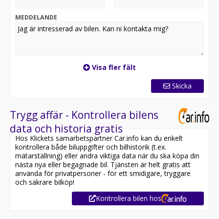
köregenskaper.
En personlig och välutrustad bil – redo för leverans!
MEDDELANDE
*OBS: Vänligen ring oss innan ditt besök för att
säkerställa att bilen finns i butiken, då den kan vara
placerad på en annan anläggning eller reserverad*
Visa fler fält
Utrustning inkluderar:
- GLS
Skicka
- Navigation
- Backkamera
- Parkeringssensorer
Trygg affär - Kontrollera bilens
- Rattvärme
data och historia gratis
- Farthållare
Hos Klickets samarbetspartner Car.info kan du enkelt
kontrollera både biluppgifter och bilhistorik (t.ex.
Jämför denna bil med någon av våra andra Kia Soul i
mätarställning) eller andra viktiga data när du ska köpa din
lager. Se våra bilar på
nästa nya eller begagnade bil. Tjänsten är helt gratis att
https://www.riddermarkbil.se/kopa-bil/?series=soul
använda för privatpersoner - för ett smidigare, tryggare
och säkrare bilköp!
Övrig information om bilen:
Kontrollera bilen hos
Vid blandad körning är förbrukning endast 0.69 l/mil
Besiktigad till och med 2026-10-31