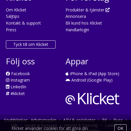
Om Klicket
Produkter & tjänster
Säljtips
Annonsera
Kontakt & support
Bli kund hos Klicket
Press
Handlarlogin
Tyck till om Klicket
Följ oss
Appar
Facebook
iPhone & iPad (App Store)
Instagram
Android (Google Play)
LinkedIn
#klicket
Snabblänkar:
Arbetsmaskin
•
ATV & snöskoter
•
Bil
•
Buss
•
Båt
•
Husbil & husvagn
•
Hästbil & hästsläp
•
Lastbil
•
Klicket använder cookies för att göra din
OK
Motorcykel & moped
•
Släpfordon