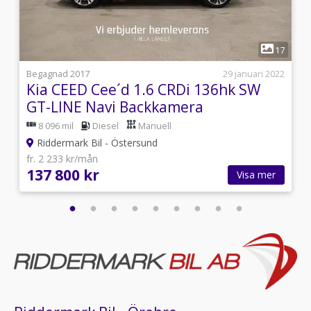
GLS,Navigation,Backkamera,Rattvärme,Parkeringssensore
fram,Parkeringssensorer bak,Elinfällbara
sidospeglar,Farthållare,12V-uttag,2 Zons
1
Klimatanläggning,Adaptiv farthållare,AUX-
3
17
ingång,Antispinn,Bluetooth,Elhissar fram och
bak,Färddator,Fjärrstyrt
i
Begagnad 2017
29 januari 2022
centrallås,Multifunktionsratt,Rails,Regnsensor,Sätesvärm
Kia CEED Cee´d 1.6 CRDi 136hk SW
fram,Svensksåld,USB-
GT-LINE Navi Backkamera
ingång,Aircondition,Parkeringssensor bak
8 096 mil
Diesel
Manuell
Riddermark Bil - Östersund
fr. 2 233 kr/mån
137 800 kr
Visa mer