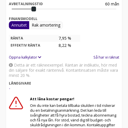
60
mån
AVBETALNINGSTID
FINANSMODELL
Annuitet
Rak amortering
7,95 %
RÄNTA
8,22
%
EFFEKTIV RÄNTA
Öppna kalkylator
Så har vi räknat
Detta är ett räkneexempel. Räntan är indikativ, hör med
din säljare för exakt räntenivå. Kontantinsatsen måste vara
minst 20 %.
LÅNEGIVARE
-
Att låna kostar pengar!
Om du inte kan betala tillbaka skulden i tid riskerar
du en betalningsanmärkning. Det kan leda till
svårigheter att få hyra bostad, teckna abonnemang
och få nya lån. För stöd, vänd dig till budget- och
skuldrådgivningen i din kommun. Kontaktuppgifter