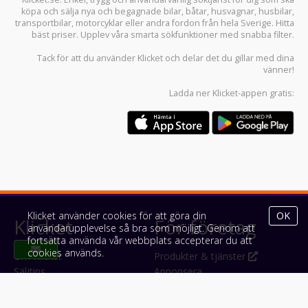
köpa och sälja
nya och begagnade bilar
,
båtar
,
husvagnar
,
husbilar
,
transportbilar
,
motorcyklar
eller andra fordon från hela Sverige. Hitta
bäst priser. Upplev våra smarta sökfunktioner med snabba filter.
Tack för att du använder
Klicket
och delar det du gillar med dina
vänner!
Ladda ner
Klicket-appen
gratis:
Klicket använder cookies för att göra din
OK
Klicket
För företag
användarupplevelse så bra som möjligt. Genom att
fortsätta använda vår webbplats accepterar du att
cookies används.
Om Klicket
Produkter & tjänster
Säljtips
Annonsera
Kontakt & support
Bli kund hos Klicket
Press
Handlarlogin