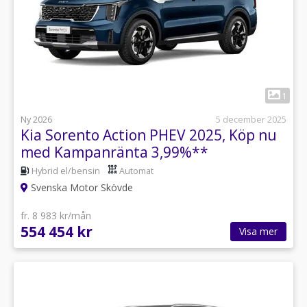
1
Ny 2026
5 december 2025
Kia Sorento Action PHEV 2025, Köp nu
med Kampanränta 3,99%**
Hybrid el/bensin
Automat
Svenska Motor Skövde
fr. 8 983 kr/mån
554 454 kr
Visa mer