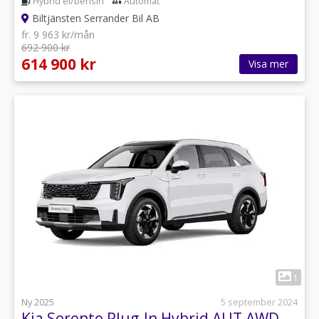
Hybrid el/bensin
Automat
Biltjänsten Serrander Bil AB
fr. 9 963 kr/mån
692 900 kr
614 900 kr
Visa mer
1
Ny 2025
5 september 2024
Kia Sorento Plug-In Hybrid AUT AWD