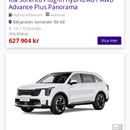
Advance Plus Panorama
Hybrid el/bensin
Automat
Biltjänsten Serrander Bil AB
fr. 10 173 kr/mån
705 898 kr
627 904 kr
Visa mer
1