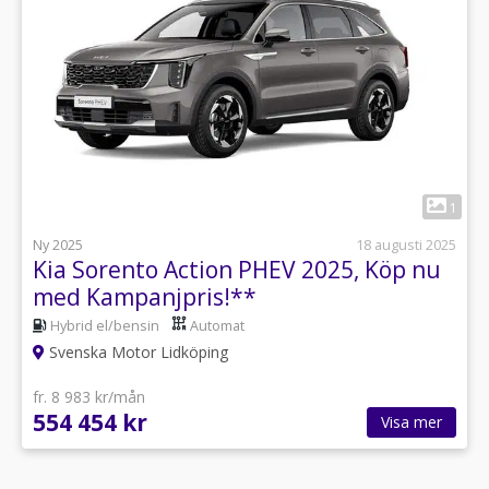
1
Ny 2025
18 augusti 2025
Kia Sorento Action PHEV 2025, Köp nu
med Kampanjpris!**
Hybrid el/bensin
Automat
Svenska Motor Lidköping
fr. 8 983 kr/mån
554 454 kr
Visa mer