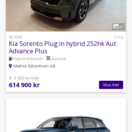
1
37
Ny 2026
5 maj
Kia Sorento Plug in hybrid 252hk Aut
Advance Plus
Hybrid el/bensin
Automat
Malmö Bilcentrum AB
fr. 9 963 kr/mån
614 900 kr
Visa mer