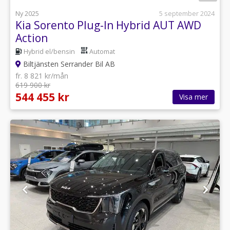
Ny 2025
5 september 2024
Kia Sorento Plug-In Hybrid AUT AWD
Action
Hybrid el/bensin
Automat
Biltjänsten Serrander Bil AB
fr. 8 821 kr/mån
619 900 kr
544 455 kr
Visa mer