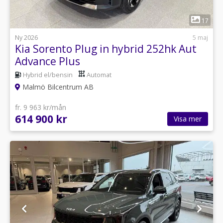
1
17
Ny 2026
5 maj
Kia Sorento Plug in hybrid 252hk Aut
Advance Plus
Hybrid el/bensin
Automat
Malmö Bilcentrum AB
fr. 9 963 kr/mån
614 900 kr
Visa mer