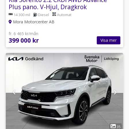
Plus pano. V-Hjul, Dragkrok
14 300 mil
Diesel
Automat
Mora Motorcenter AB
fr. 6 465 kr/mån
399 000 kr
Visa mer
1
35