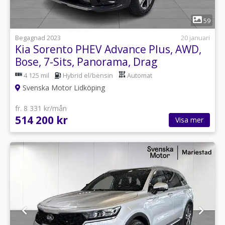
1
59
Begagnad 2023
20 januari
Kia Sorento PHEV Advance Plus, AWD,
Bose, 7-Sits, Panorama, Drag
4 125 mil
Hybrid el/bensin
Automat
Svenska Motor Lidköping
fr. 8 331 kr/mån
514 200 kr
Visa mer