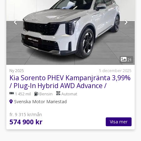
1
21
Ny 2025
5 december 2025
Kia Sorento PHEV Kampanjränta 3,99%
/ Plug-In Hybrid AWD Advance /
Backkamer
1 452 mil
Bensin
Automat
Svenska Motor Mariestad
fr. 9 315 kr/mån
574 900 kr
Visa mer