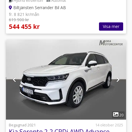
Hybrid el/bensin
Automat
Biltjänsten Serrander Bil AB
fr. 8 821 kr/mån
619 900 kr
544 455 kr
Visa mer
1
20
Begagnad 2021
14 oktober 2025
Kia Sorento 2.2 CRDi AWD Advance