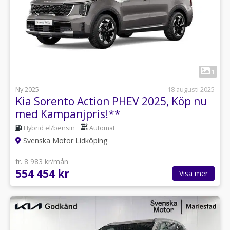
1
Ny 2025
18 augusti 2025
Kia Sorento Action PHEV 2025, Köp nu
med Kampanjpris!**
Hybrid el/bensin
Automat
Svenska Motor Lidköping
fr. 8 983 kr/mån
554 454 kr
Visa mer