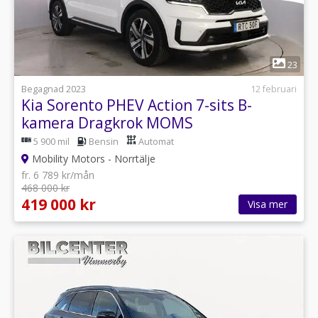
1
23
Begagnad 2023
12 februari
Kia Sorento PHEV Action 7-sits B-
kamera Dragkrok MOMS
5 900 mil
Bensin
Automat
Mobility Motors - Norrtälje
fr. 6 789 kr/mån
468 000 kr
419 000 kr
Visa mer