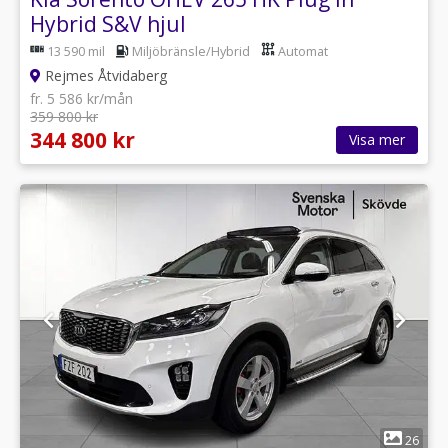
Hybrid S&V hjul
13 590 mil
Miljöbränsle/Hybrid
Automat
Rejmes Åtvidaberg
fr. 5 586 kr/mån
359 800 kr
344 800 kr
Visa mer
1
26