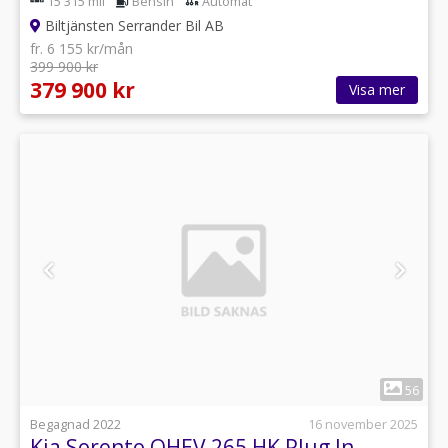
15 315 mil
Bensin
Automat
Biltjänsten Serrander Bil AB
fr. 6 155 kr/mån
399 900 kr
379 900 kr
Visa mer
1
56
Begagnad 2022
16 november 2025
Kia Sorento OHEV 265 HK Plug In