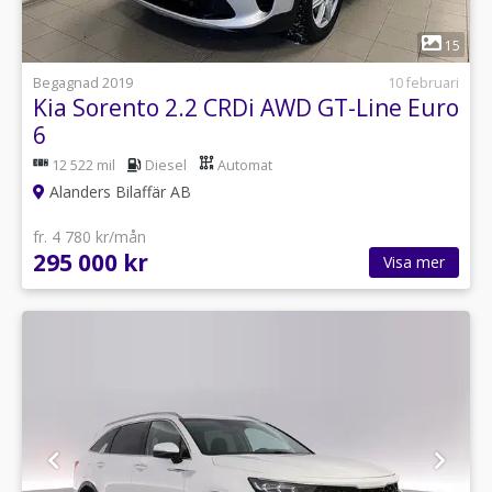
1
15
Begagnad 2019
10 februari
Kia Sorento 2.2 CRDi AWD GT-Line Euro
6
12 522 mil
Diesel
Automat
Alanders Bilaffär AB
fr. 4 780 kr/mån
295 000 kr
Visa mer