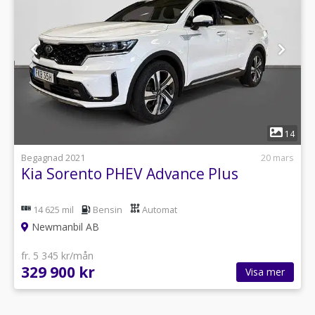
1
14
Begagnad 2021
20 mars
Kia Sorento PHEV Advance Plus
14 625 mil
Bensin
Automat
Newmanbil AB
fr. 5 345 kr/mån
329 900 kr
Visa mer