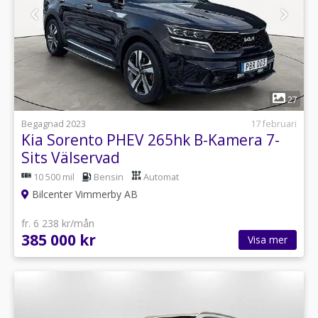
1
27
Begagnad 2023
17 februari
Kia Sorento PHEV 265hk B-Kamera 7-
Sits Välservad
10 500 mil
Bensin
Automat
Bilcenter Vimmerby AB
fr. 6 238 kr/mån
385 000 kr
Visa mer