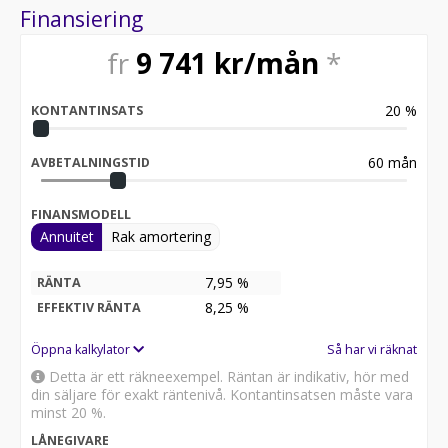
Finansiering
fr
9 741
kr/mån
*
20
%
KONTANTINSATS
60
mån
AVBETALNINGSTID
FINANSMODELL
Annuitet
Rak amortering
7,95 %
RÄNTA
8,25
%
EFFEKTIV RÄNTA
Öppna kalkylator
Så har vi räknat
Detta är ett räkneexempel. Räntan är indikativ, hör med
din säljare för exakt räntenivå. Kontantinsatsen måste vara
minst 20 %.
LÅNEGIVARE