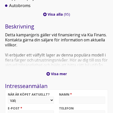
Autobroms
Visa alla
(95)
Beskrivning
Detta kampanjpris gäller vid finansiering via Kia Finans.
Kontakta gärna din säljare för information om aktuella
villkor.
Vi erbjuder ett välfyllt lager av denna populära modell i
flera färger och utrustningsnivåer. Hör av dig till oss för
aktuell tillgänglighet och hjälp att hitta rätt bil utifrån
dina önskemål.
Visa mer
Bilen finns i lager för visning, och vi har även en
Intresseanmälan
motsvarande bil redo för provkörning. Du är varmt
välkommen att boka tid eller besöka oss spontant hos
NÄR ÄR KÖPET AKTUELLT?
NAMN
*
Framtida Bil.
Vi tar gärna emot din nuvarande bil i inbyte, oavsett
E-POST
*
TELEFON
ålder eller miltal, och erbjuder skräddarsydda