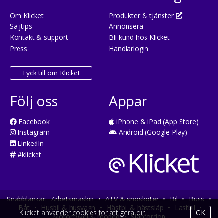
Om Klicket
Produkter & tjänster
Säljtips
Annonsera
Kontakt & support
Bli kund hos Klicket
Press
Handlarlogin
Tyck till om Klicket
Följ oss
Appar
Facebook
iPhone & iPad (App Store)
Instagram
Android (Google Play)
LinkedIn
#klicket
Snabblänkar:
Arbetsmaskin
•
ATV & snöskoter
•
Bil
•
Buss
•
Båt
•
Husbil & husvagn
•
Hästbil & hästsläp
•
Lastbil
•
Klicket använder cookies för att göra din
OK
Motorcykel & moped
•
Släpfordon