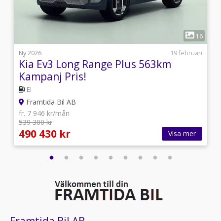
1
1
16
i
Ny 2026
19 februari
Kia Ev3 Long Range Plus 563km
Kampanj Pris!
El
Framtida Bil AB
fr. 7 946 kr/mån
539 300 kr
490 430 kr
Visa mer
Framtida Bil AB