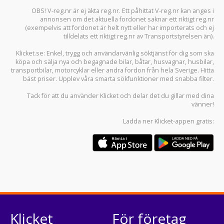
OBS! V-reg.nr är ej äkta reg.nr. Ett påhittat V-reg.nr kan anges i
annonsen om det aktuella fordonet saknar ett riktigt reg.nr
(exempelvis att fordonet är helt nytt eller har importerats och ej
tilldelats ett riktigt reg.nr av Transportstyrelsen än).
Klicket.se
: Enkel, trygg och användarvänlig söktjänst för dig som ska
köpa och sälja
nya och begagnade bilar
,
båtar
,
husvagnar
,
husbilar
,
transportbilar
,
motorcyklar
eller andra fordon från hela Sverige. Hitta
bäst priser. Upplev våra smarta sökfunktioner med snabba filter.
Tack för att du använder
Klicket
och delar det du gillar med dina
vänner!
Ladda ner
Klicket-appen
gratis:
Klicket
För företag