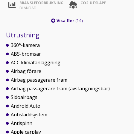
BRÄNSLEFÖRBRUKNING
CO2-UTSLÄPP
BLANDAD
Visa fler
(14)
Utrustning
360°-kamera
ABS-bromsar
ACC klimatanläggning
Airbag förare
Airbag passagerare fram
Airbag passagerare fram (avstängningsbar)
Sidoairbags
Android Auto
Antisladdsystem
Antispinn
Apple carplay