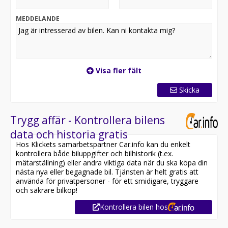
finansieringslösningar anpassade efter dina behov.
MEDDELANDE
Kontakta:
Alessandro
076-531 08 99
alessandro@framtidabil.se
Visa fler fält
Skicka
Trygg affär - Kontrollera bilens
data och historia gratis
Hos Klickets samarbetspartner Car.info kan du enkelt
kontrollera både biluppgifter och bilhistorik (t.ex.
mätarställning) eller andra viktiga data när du ska köpa din
nästa nya eller begagnade bil. Tjänsten är helt gratis att
använda för privatpersoner - för ett smidigare, tryggare
och säkrare bilköp!
Kontrollera bilen hos