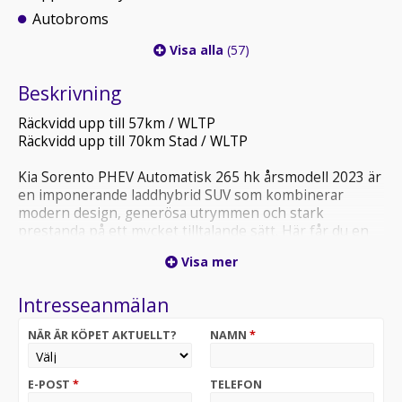
Autobroms
Visa alla
(57)
Beskrivning
Räckvidd upp till 57km / WLTP
Räckvidd upp till 70km Stad / WLTP
Kia Sorento PHEV Automatisk 265 hk årsmodell 2023 är
en imponerande laddhybrid SUV som kombinerar
modern design, generösa utrymmen och stark
prestanda på ett mycket tilltalande sätt. Här får du en
bil som passar lika bra för vardagens pendling som för
Visa mer
längre resor med familjen.
Intresseanmälan
Bilen är mycket fräsch och väl omhändertagen,
noggrant servad en-gt serviceplan och håller ett
NÄR ÄR KÖPET AKTUELLT?
NAMN
*
genomgående mycket fint skick både invändigt och
utvändigt. Kupén bjuder på hög komfort, påkostade
materialval och en lugn premiumkänsla där varje detalj
E-POST
*
TELEFON
är genomtänkt för att ge en bekväm och trivsam