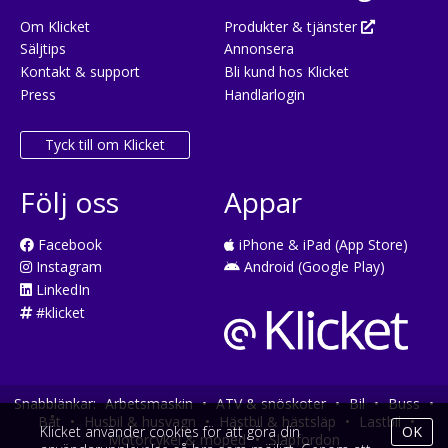
Om Klicket
Produkter & tjänster
Säljtips
Annonsera
Kontakt & support
Bli kund hos Klicket
Press
Handlarlogin
Tyck till om Klicket
Följ oss
Appar
Facebook
iPhone & iPad (App Store)
Instagram
Android (Google Play)
LinkedIn
#klicket
Snabblänkar:
Arbetsmaskin
•
ATV & snöskoter
•
Bil
•
Buss
•
Båt
•
Husbil & husvagn
•
Hästbil & hästsläp
•
Lastbil
•
Klicket använder cookies för att göra din
OK
Motorcykel & moped
•
Släpfordon