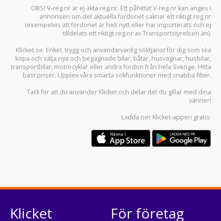
OBS! V-reg.nr är ej äkta reg.nr. Ett påhittat V-reg.nr kan anges i
annonsen om det aktuella fordonet saknar ett riktigt reg.nr
(exempelvis att fordonet är helt nytt eller har importerats och ej
tilldelats ett riktigt reg.nr av Transportstyrelsen än).
Klicket.se
: Enkel, trygg och användarvänlig söktjänst för dig som ska
köpa och sälja
nya och begagnade bilar
,
båtar
,
husvagnar
,
husbilar
,
transportbilar
,
motorcyklar
eller andra fordon från hela Sverige. Hitta
bäst priser. Upplev våra smarta sökfunktioner med snabba filter.
Tack för att du använder
Klicket
och delar det du gillar med dina
vänner!
Ladda ner
Klicket-appen
gratis:
Klicket
För företag