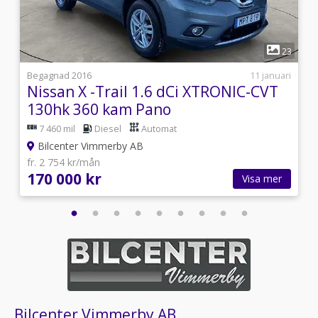
1
2
23
i
Begagnad 2016
11 januari
Nissan X -Trail 1.6 dCi XTRONIC-CVT
130hk 360 kam Pano
7 460 mil
Diesel
Automat
Bilcenter Vimmerby AB
fr. 2 754 kr/mån
170 000 kr
Visa mer
Bilcenter Vimmerby AB