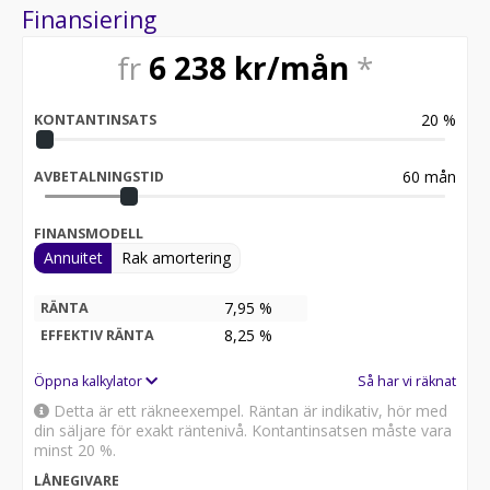
finansieringspartner för att erbjuda dig flexibla
Finansiering
betalningsalternativ som passar din budget.
*Har du en bil att byta in? Vi hjälper dig gärna!
fr
6 238
kr/mån
*
20
%
KONTANTINSATS
60
mån
AVBETALNINGSTID
FINANSMODELL
Annuitet
Rak amortering
7,95 %
RÄNTA
8,25
%
EFFEKTIV RÄNTA
Öppna kalkylator
Så har vi räknat
Detta är ett räkneexempel. Räntan är indikativ, hör med
din säljare för exakt räntenivå. Kontantinsatsen måste vara
minst 20 %.
LÅNEGIVARE