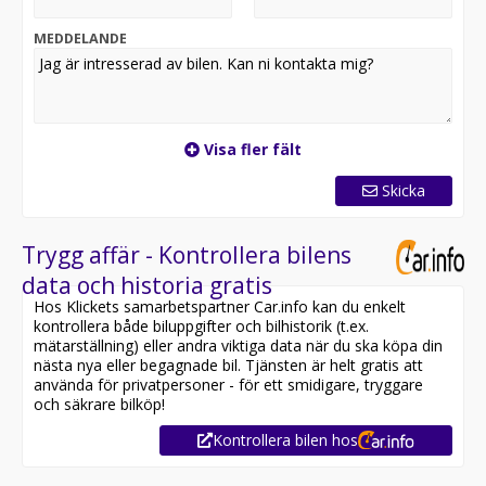
körupplevelse.
MEDDELANDE
Med 265 hästkrafter och automatisk växellåda
levererar Sorento en mjuk men kraftfull körning. Den
laddbara hybridtekniken ger möjlighet till tyst eldrift i
vardagen och låg förbrukning, samtidigt som du alltid
har kraftresurser när du behöver dem.
Visa fler fält
Säkerhetssystem och modern teknik skapar extra
trygghet och gör varje resa både enkel och säker.
Skicka
Detta är ett perfekt val för dig som söker en rymlig,
stilren och ekonomisk SUV i toppklass. En bil som
Trygg affär - Kontrollera bilens
verkligen måste ses och upplevas. Välkommen att
data och historia gratis
kontakta oss för mer information eller boka
Hos Klickets samarbetspartner Car.info kan du enkelt
provkörning.
kontrollera både biluppgifter och bilhistorik (t.ex.
mätarställning) eller andra viktiga data när du ska köpa din
Bilen är redo för omgående leverans.
nästa nya eller begagnade bil. Tjänsten är helt gratis att
Denna bil kan köpas med 6-36 mån garanti. Vi kan
använda för privatpersoner - för ett smidigare, tryggare
erbjuda Prova på halv / helförsäkring i 6 månader
och säkrare bilköp!
genom Länsförsäkringar & Folksam.
Kontrollera bilen hos
*Hos oss får du enkel och smidig finansiering för ditt
bilköp. Vi arbetar tillsammans med ledande