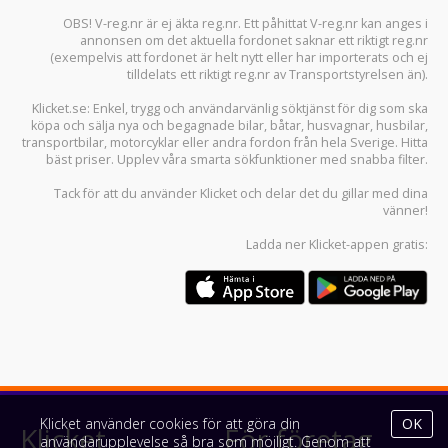
OBS! V-reg.nr är ej äkta reg.nr. Ett påhittat V-reg.nr kan anges i
annonsen om det aktuella fordonet saknar ett riktigt reg.nr
(exempelvis att fordonet är helt nytt eller har importerats och ej
tilldelats ett riktigt reg.nr av Transportstyrelsen än).
Klicket.se
: Enkel, trygg och användarvänlig söktjänst för dig som ska
köpa och sälja
nya och begagnade bilar
,
båtar
,
husvagnar
,
husbilar
,
transportbilar
,
motorcyklar
eller andra fordon från hela Sverige. Hitta
bäst priser. Upplev våra smarta sökfunktioner med snabba filter.
Tack för att du använder
Klicket
och delar det du gillar med dina
vänner!
Ladda ner
Klicket-appen
gratis:
Klicket använder cookies för att göra din
OK
Klicket
För företag
användarupplevelse så bra som möjligt. Genom att