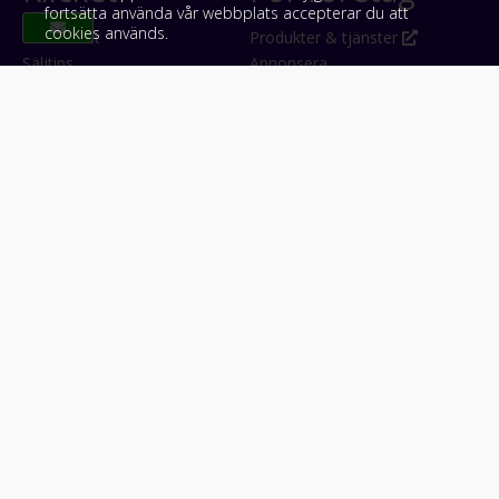
fortsätta använda vår webbplats accepterar du att
cookies används.
Om Klicket
Produkter & tjänster
Säljtips
Annonsera
Kontakt & support
Bli kund hos Klicket
Press
Handlarlogin
Tyck till om Klicket
Följ oss
Appar
Facebook
iPhone & iPad (App Store)
Instagram
Android (Google Play)
LinkedIn
#klicket
Snabblänkar:
Arbetsmaskin
•
ATV & snöskoter
•
Bil
•
Buss
•
Båt
•
Husbil & husvagn
•
Hästbil & hästsläp
•
Lastbil
•
Motorcykel & moped
•
Släpfordon