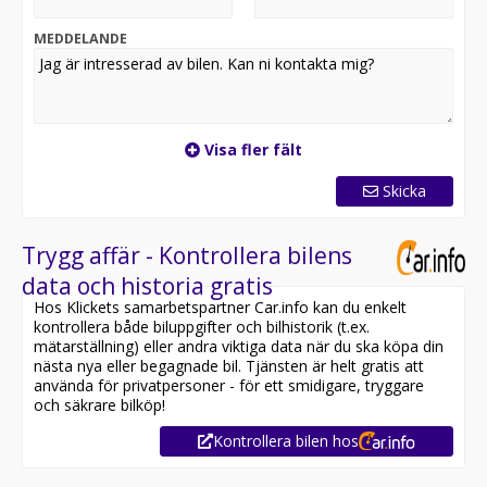
Finansiering via LF Finans, Santander och DNB
Registreringsavgift 495kr tillkommer
MEDDELANDE
Visa fler fält
Skicka
Trygg affär - Kontrollera bilens
data och historia gratis
Hos Klickets samarbetspartner Car.info kan du enkelt
kontrollera både biluppgifter och bilhistorik (t.ex.
mätarställning) eller andra viktiga data när du ska köpa din
nästa nya eller begagnade bil. Tjänsten är helt gratis att
använda för privatpersoner - för ett smidigare, tryggare
och säkrare bilköp!
Kontrollera bilen hos