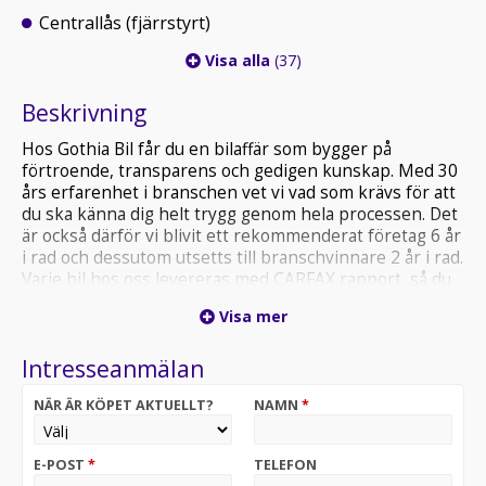
Centrallås (fjärrstyrt)
Visa alla
(37)
Beskrivning
Hos Gothia Bil får du en bilaffär som bygger på
förtroende, transparens och gedigen kunskap. Med 30
års erfarenhet i branschen vet vi vad som krävs för att
du ska känna dig helt trygg genom hela processen. Det
är också därför vi blivit ett rekommenderat företag 6 år
i rad och dessutom utsetts till branschvinnare 2 år i rad.
Varje bil hos oss levereras med CARFAX rapport, så du
alltid har full insyn i bilens historik.
Visa mer
Fin Kia Sorento med Dragkrok, Skinn, Bluetooth, El Stol
Intresseanmälan
Förare, mm.
NÄR ÄR KÖPET AKTUELLT?
NAMN
*
Vill du titta närmare på en bil innan du kommer förbi?
Vi erbjuder VIDEOSAMTAL där vi visar bilen i realtid och
svarar på alla dina frågor.
E-POST
*
TELEFON