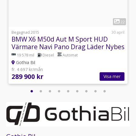
1
0
22
i
Begagnad 2015
30 april
BMW X6 M50d Aut M Sport HUD
Värmare Navi Pano Drag Läder Nybes
19 578 mil
Diesel
Automat
Gothia Bil
fr. 4 697 kr/mån
289 900 kr
Visa mer