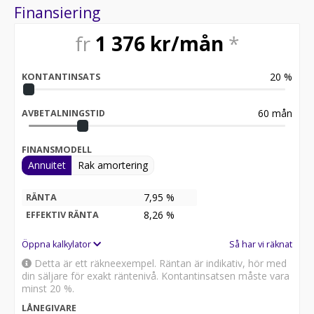
Finansiering
fr
1 376
kr/mån
*
20
%
KONTANTINSATS
60
mån
AVBETALNINGSTID
FINANSMODELL
Annuitet
Rak amortering
7,95 %
RÄNTA
8,26
%
EFFEKTIV RÄNTA
Öppna kalkylator
Så har vi räknat
Detta är ett räkneexempel. Räntan är indikativ, hör med
din säljare för exakt räntenivå. Kontantinsatsen måste vara
minst 20 %.
LÅNEGIVARE