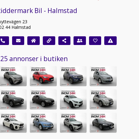
iddermark Bil - Halmstad
kyttevägen 23
02 44 Halmstad
25 annonser i butiken