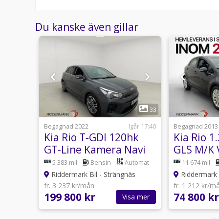
Se hur vi genomför våra tester här:
Telefontider:
Du kanske även gillar
Besökstider i butik:
Välkomna!
Utrustning/Tillbehör:
Backkamera,Farthållare,Automatiskt helljus,Lane a
Carplay,Bluetooth,Tonade rutor,Rails,Elhissar,Elsp
1
29
33
klimatanläggning,Parkeringssensorer bak,Aircondi
Idag 13:42
Begagnad 2022
Igår 17:40
Begagnad 2013
GT-
Kia Rio T-GDI 120hk
Kia Rio 1
lay
GT-Line Kamera Navi
GLS M/K 
Halvskinn CarPlay
Rattvärm
utomat
5 383 mil
Bensin
Automat
11 674 mil
Riddermark Bil - Strängnäs
Riddermark B
fr. 3 237 kr/mån
fr. 1 212 kr/m
199 800 kr
74 800 kr
sa mer
Visa mer