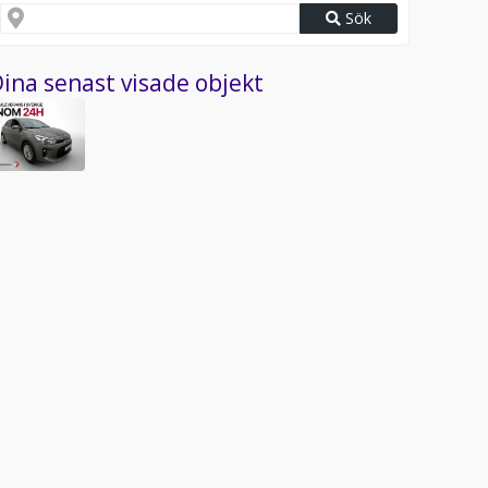
Sök
ina senast visade objekt