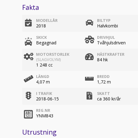
Fakta
MODELLÅR
BILTYP
2018
Halvkombi
SKICK
DRIVHJUL
Begagnad
Tvåhjulsdriven
MOTORSTORLEK
HÄSTKRAFTER
84 hk
(SLAGVOLYM)
1 248 cc
LÄNGD
BREDD
4,07 m
1,72 m
I TRAFIK
SKATT
2018-06-15
ca 360 kr/år
REG.NR
YNM843
Utrustning