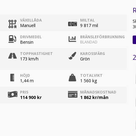
R
VÄXELLÅDA
MILTAL
S
Manuell
9 817 mil
3
DRIVMEDEL
BRÄNSLEFÖRBRUKNING
Bensin
BLANDAD
TOPPHASTIGHET
KAROSSFÄRG
2
173 km/h
Grön
HÖJD
TOTALVIKT
1,44 m
1 560 kg
PRIS
MÅNADSKOSTNAD
114 900 kr
1 862
kr/mån