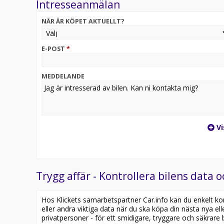
Intresseanmälan
på en annan anläggning eller reserverad*
NÄR ÄR KÖPET AKTUELLT?
Utrustning inkluderar:
- Backkamera
- Apple Carplay
E-POST
*
- Farthållare
- Automatiskt helljus
- Lane assist
MEDDELANDE
Jämför denna bil med någon av våra andra Kia Rio i l
https://www.riddermarkbil.se/kopa-bil/?series=rio
Övrig information om bilen:
Vi
Vid blandad körning är förbrukning endast 0.48 l/mi
Besiktigad till och med 2027-07-31
Möjlighet till 12-60 månaders garanti
Servicehistorik:
Trygg affär - Kontrollera bilens data o
2019-08-01 - 987 mil
2020-09-10 - 2431 mil
Hos Klickets samarbetspartner Car.info kan du enkelt kontr
2023-10-18 - 6518 mil
eller andra viktiga data när du ska köpa din nästa nya ell
2025-02-25 - 8167 mil
privatpersoner - för ett smidigare, tryggare och säkrare b
2026-02-10 - 9423 mil