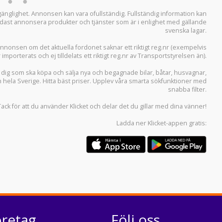
llgänglighet. Annonsen kan vara ofullständig. Fullständig information kan
 endast annonsera produkter och tjänster som är i enlighet med gällande
svenska lagar.
i annonsen om det aktuella fordonet saknar ett riktigt reg.nr (exempelvis
r importerats och ej tilldelats ett riktigt reg.nr av Transportstyrelsen än).
r dig som ska köpa och sälja
nya och begagnade bilar
,
båtar
,
husvagnar
,
n hela Sverige. Hitta bäst priser. Upplev våra smarta sökfunktioner med
snabba filter.
Tack för att du använder
Klicket
och delar det du gillar med dina vänner!
Ladda ner
Klicket-appen
gratis:
öretag
Följ oss