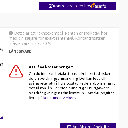
Kontrollera bilen hos
Detta är ett räkneexempel. Räntan är indikativ, hör
med din säljare för exakt räntenivå. Kontantinsatsen
måste vara minst 20 %.
%
LÅNEGIVARE
-
n
Att låna kostar pengar!
Om du inte kan betala tillbaka skulden i tid riskerar
du en betalningsanmärkning. Det kan leda till
svårigheter att få hyra bostad, teckna abonnemang
och få nya lån. För stöd, vänd dig till budget- och
skuldrådgivningen i din kommun. Kontaktuppgifter
an 12-60 månaders garanti och komplettera med extra
finns på
konsumentverket.se
.
yggt och enkelt hos oss.
ng oss idag för att reservera din bil: 035-240 06 00. Vi
at
ars fri försäkring från Folksam.
Ansök om lånelöfte