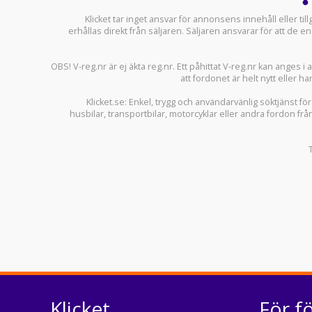
Klicket tar inget ansvar för annonsens innehåll eller ti
erhållas direkt från säljaren. Säljaren ansvarar för att de
OBS! V-reg.nr är ej äkta reg.nr. Ett påhittat V-reg.nr kan anges 
att fordonet är helt nytt eller ha
Klicket.se
: Enkel, trygg och användarvänlig söktjänst fö
husbilar
,
transportbilar
,
motorcyklar
eller andra fordon frå
Klicket
För f