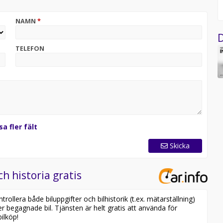
NAMN
*
D
TELEFON
ager. Se våra bilar på
sa fler fält
l
Skicka
ch historia gratis
ollera både biluppgifter och bilhistorik (t.ex. mätarställning)
er begagnade bil. Tjänsten är helt gratis att använda för
ilköp!