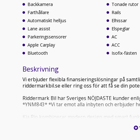
Backkamera
Tonade rutor
Farthållare
Rails
Automatiskt helljus
Elhissar
Lane assist
Elspeglar
Parkeringssensorer
AC
Apple Carplay
ACC
Bluetooth
Isofix-fästen
Beskrivning
Vi erbjuder flexibla finansieringslösningar på sam
riddermarkbil.se eller ring oss för att få se din po
Riddermark Bil har Sveriges NÖJDASTE kunder enlig
*YNM843* *Vi tar emot alla inbyten och erbjuder he
Kia Rio kombinerar modern design med smart funktio
smidig körkänsla skapar en bil som levererar både v
*OBS: Vänligen ring oss innan ditt besök för att säke