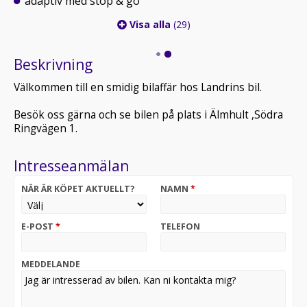
adaptiv med stop & go
Visa alla
(29)
Beskrivning
Välkommen till en smidig bilaffär hos Landrins bil.
Besök oss gärna och se bilen på plats i Älmhult ,Södra
Ringvägen 1.
Intresseanmälan
NÄR ÄR KÖPET AKTUELLT?
NAMN
*
E-POST
*
TELEFON
MEDDELANDE