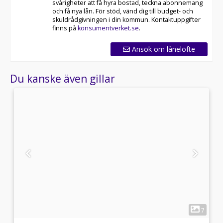
svårigheter att få hyra bostad, teckna abonnemang
och få nya lån. För stöd, vänd dig till budget- och
skuldrådgivningen i din kommun. Kontaktuppgifter
finns på
konsumentverket.se
.
Ansök om lånelöfte
Du kanske även gillar
1
1
7