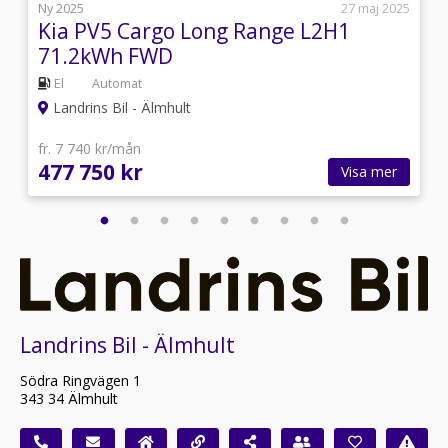
5
Ny 2025
27 maj 2025
Kia PV5 Cargo Long Range L2H1
71.2kWh FWD
El
Automat
Landrins Bil - Älmhult
fr. 7 740 kr/mån
477 750 kr
Visa mer
Landrins Bil - Älmhult
Södra Ringvägen 1
343 34 Älmhult