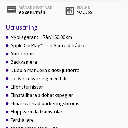
MÅNADSKOSTNAD
REG.NR
9 529
kr/mån
YOD06S
Utrustning
Nybilsgaranti i 7år/150.00km
Apple CarPlay™ och Android trådlös
Autobroms
Backkamera
Dubbla manuella sidoskjutdörra
Dödvinkelvarning med bild
Elfönsterhissar
Elinställbara sidobackspeglar
Elmanövrerad parkeringsbroms
Eluppvärmda framstolar
Farthållare