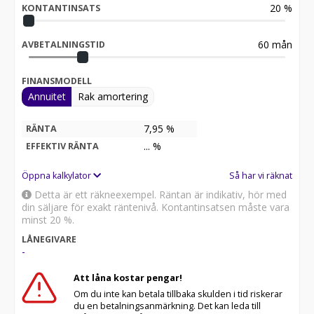
20
%
KONTANTINSATS
60
mån
AVBETALNINGSTID
FINANSMODELL
Annuitet
Rak amortering
7,95 %
RÄNTA
8,25
%
EFFEKTIV RÄNTA
Öppna kalkylator
Så har vi räknat
Detta är ett räkneexempel. Räntan är indikativ, hör med
din säljare för exakt räntenivå. Kontantinsatsen måste vara
minst 20 %.
LÅNEGIVARE
-
Att låna kostar pengar!
Om du inte kan betala tillbaka skulden i tid riskerar
du en betalningsanmärkning. Det kan leda till