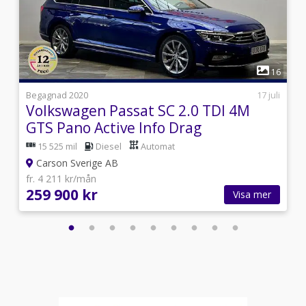
1
7
16
i
Begagnad 2020
17 juli
Volkswagen Passat SC 2.0 TDI 4M
GTS Pano Active Info Drag
15 525 mil
Diesel
Automat
Carson Sverige AB
fr. 4 211 kr/mån
259 900 kr
Visa mer