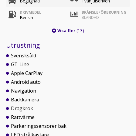
Begagnad
Tvåhjulsdriven
DRIVMEDEL
BRÄNSLEFÖRBRUKNING
Bensin
BLANDAD
Visa fler
(13)
Utrustning
Svensksåld
GT-Line
Apple CarPlay
Android auto
Navigation
Backkamera
Dragkrok
Rattvärme
Parkeringssensorer bak
LED strålkastare