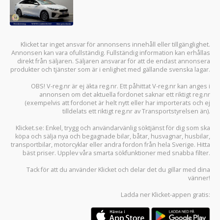
Klicket tar inget ansvar för annonsens innehåll eller tillgänglighet.
Annonsen kan vara ofullständig. Fullständig information kan erhållas
direkt från säljaren. Säljaren ansvarar för att de endast annonsera
produkter och tjänster som är i enlighet med gällande svenska lagar.
OBS! V-reg.nr är ej äkta reg.nr. Ett påhittat V-reg.nr kan anges i
annonsen om det aktuella fordonet saknar ett riktigt reg.nr
(exempelvis att fordonet är helt nytt eller har importerats och ej
tilldelats ett riktigt reg.nr av Transportstyrelsen än).
Klicket.se
: Enkel, trygg och användarvänlig söktjänst för dig som ska
köpa och sälja
nya och begagnade bilar
,
båtar
,
husvagnar
,
husbilar
,
transportbilar
,
motorcyklar
eller andra fordon från hela Sverige. Hitta
bäst priser. Upplev våra smarta sökfunktioner med snabba filter.
Tack för att du använder
Klicket
och delar det du gillar med dina
vänner!
Ladda ner
Klicket-appen
gratis: