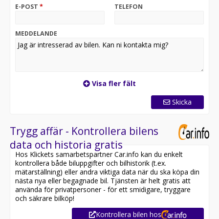
• Backkamera
E-POST
*
TELEFON
• Apple CarPlay
• Navigation
• Dragkrok
MEDDELANDE
• DCT automatlåda
• GT Line paket
Kia ProCeed är ett utmärkt val för dig som vill ha
sportig design, modern teknik och kombins praktiska
Visa fler fält
egenskaper i ett och samma paket.
Skicka
Övrig information om bilen:
Besiktigad till och med 2028-01-31
Trygg affär - Kontrollera bilens
*PHU04P* Vi på Carson tar emot alla inbyten och
data och historia gratis
erbjuder leverans i hela Sverige!
Hos Klickets samarbetspartner Car.info kan du enkelt
kontrollera både biluppgifter och bilhistorik (t.ex.
Hos Carson finner ni ett brett sortiment av bilar i alla
mätarställning) eller andra viktiga data när du ska köpa din
prisklasser, alla våra bilar är grundligt testade. I vårt
nästa nya eller begagnade bil. Tjänsten är helt gratis att
testprogram ingår åtgärder som säkerställer service,
använda för privatpersoner - för ett smidigare, tryggare
besiktning, byte av ruta, trafiksäkerhetstest samt
och säkrare bilköp!
funktionstest.
Kontrollera bilen hos
Carson Sverige AB erbjuder även i framtiden att