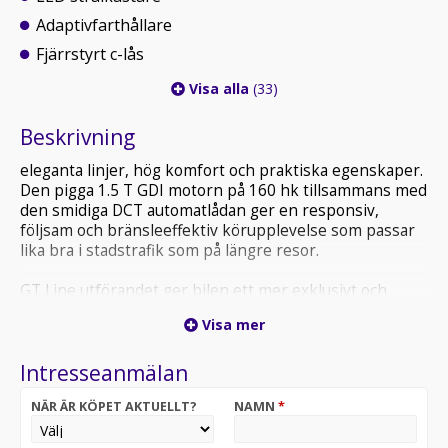
Adaptivfarthållare
Fjärrstyrt c-lås
Visa alla
(33)
Beskrivning
eleganta linjer, hög komfort och praktiska egenskaper.
Den pigga 1.5 T GDI motorn på 160 hk tillsammans med
den smidiga DCT automatlådan ger en responsiv,
följsam och bränsleeffektiv körupplevelse som passar
lika bra i stadstrafik som på längre resor.
GT Line utförandet ger bilen ett mer exklusivt och
sportigt uttryck med snygga detaljer både utvändigt
Visa mer
och invändigt. Interiören erbjuder hög komfort,
modern teknik och en tydlig premiumkänsla, samtidigt
Intresseanmälan
som ProCeed imponerar med sitt generösa
bagageutrymme och sin praktiska vardagsfunktion.
NÄR ÄR KÖPET AKTUELLT?
NAMN
*
Bilen är utrustad med bland annat: