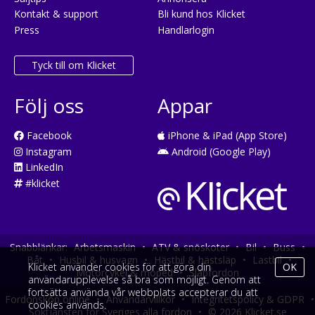
Kontakt & support
Bli kund hos Klicket
Press
Handlarlogin
Tyck till om Klicket
Följ oss
Appar
Facebook
iPhone & iPad (App Store)
Instagram
Android (Google Play)
LinkedIn
#klicket
Snabblänkar:
Arbetsmaskin
•
ATV & snöskoter
•
Bil
•
Buss
•
Båt
•
Husbil & husvagn
•
Hästbil & hästsläp
•
Lastbil
•
Klicket använder cookies för att göra din
OK
Motorcykel & moped
•
Släpfordon
användarupplevelse så bra som möjligt. Genom att
fortsätta använda vår webbplats accepterar du att
Fordonsköp online
•
Användarvillkor
•
Integritetspolicy & GDPR
•
cookies används.
Söktjänsten för Sveriges alla fordon
•
© 2026 Klicket.se