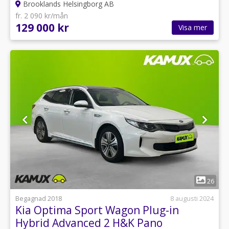
Brooklands Helsingborg AB
fr. 2 090 kr/mån
129 000 kr
Visa mer
1
26
Begagnad 2018
8 augusti 2024
Kia Optima Sport Wagon Plug-in
Hybrid Advanced 2 H&K Pano