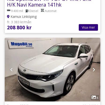
H/K Navi Kamera 141hk
9 400 mil
Diesel
Automat
Kamux Linköping
fr. 3 383 kr/mån
208 800 kr
Visa mer
1
8