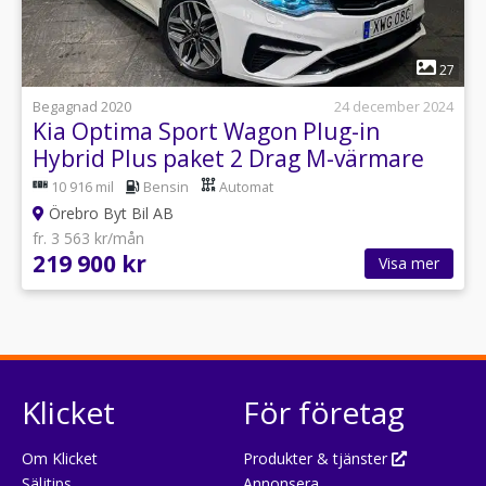
1
27
Begagnad 2020
24 december 2024
Kia Optima Sport Wagon Plug-in
Hybrid Plus paket 2 Drag M-värmare
10 916 mil
Bensin
Automat
Örebro Byt Bil AB
fr. 3 563 kr/mån
219 900 kr
Visa mer
Klicket
För företag
Om Klicket
Produkter & tjänster
Säljtips
Annonsera