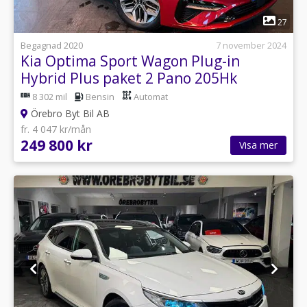
1
27
Begagnad 2020
7 november 2024
Kia Optima Sport Wagon Plug-in
Hybrid Plus paket 2 Pano 205Hk
8 302 mil
Bensin
Automat
Örebro Byt Bil AB
fr. 4 047 kr/mån
249 800 kr
Visa mer