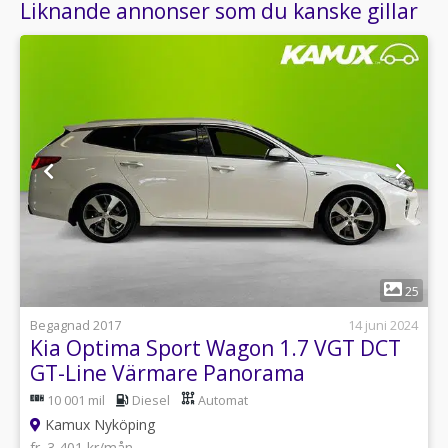
Liknande annonser som du kanske gillar
1
25
Begagnad 2017
14 juni 2024
Kia Optima Sport Wagon 1.7 VGT DCT
GT-Line Värmare Panorama
10 001 mil
Diesel
Automat
Kamux Nyköping
fr. 3 401 kr/mån