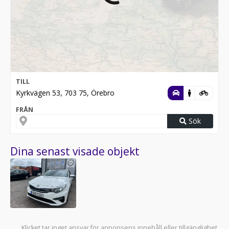
TILL
Kyrkvägen 53, 703 75, Örebro
FRÅN
Sök
Dina senast visade objekt
Klicket tar inget ansvar för annonsens innehåll eller tillgänglighet.