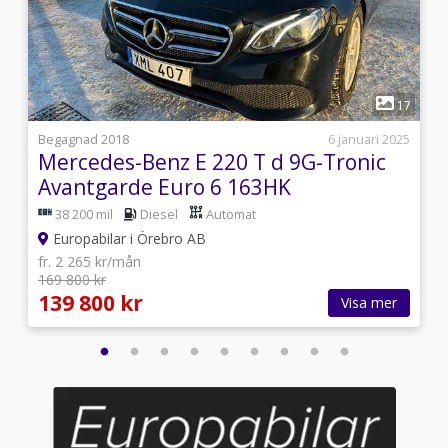
1
6
17
i
Begagnad 2018
6 januari 2025
Mercedes-Benz E 220 T d 9G-Tronic
Avantgarde Euro 6 163HK
38 200 mil
Diesel
Automat
Europabilar i Örebro AB
fr. 2 265 kr/mån
169 800 kr
139 800 kr
Visa mer