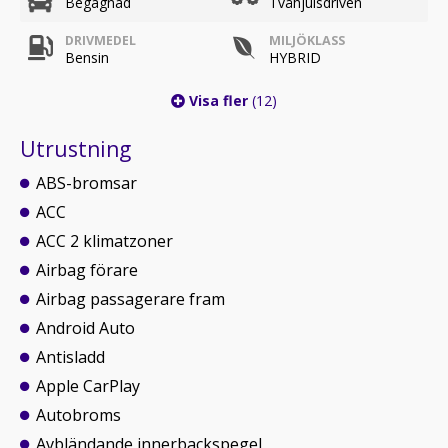
Begagnad
Tvåhjulsdriven
DRIVMEDEL
MILJÖKLASS
Bensin
HYBRID
Visa fler
(12)
Utrustning
ABS-bromsar
ACC
ACC 2 klimatzoner
Airbag förare
Airbag passagerare fram
Android Auto
Antisladd
Apple CarPlay
Autobroms
Avbländande innerbackspegel