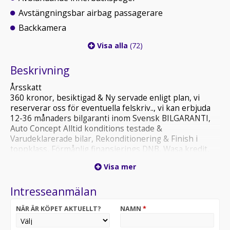
Avstängningsbar airbag passagerare
Backkamera
Visa alla
(72)
Beskrivning
Årsskatt
360 kronor, besiktigad & Ny servade enligt plan, vi
reserverar oss för eventuella felskriv.., vi kan erbjuda
12-36 månaders bilgaranti inom Svensk BILGARANTI,
Auto Concept Alltid konditions testade &
Varudeklarerade bilar, Rekonditionering & Finish i
toppklass, Förmånlig finansierings DNB, Wasa kredit,
MYMONY & Försäkring på plats, Vi tar självklart din bil i
Visa mer
inbyte.. Vår målsättning är att skapa trygghet runt
bilaffären så att du som kund känner dig 100% nöjd och
Intresseanmälan
återkommer till oss även vid senare affärer Sam 0707-
179 178!!! Kyrkvägen 53 // 703 75 Örebro......
NÄR ÄR KÖPET AKTUELLT?
NAMN
*
ÖPPETTIDER Mån-Fre 10-18 Lör 11-15...Söndagar eller
övrig tid enligt överenskommelse....