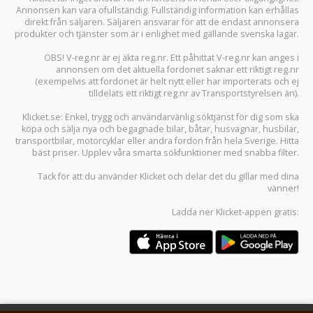
Annonsen kan vara ofullständig. Fullständig information kan erhållas
direkt från säljaren. Säljaren ansvarar för att de endast annonsera
produkter och tjänster som är i enlighet med gällande svenska lagar.
OBS! V-reg.nr är ej äkta reg.nr. Ett påhittat V-reg.nr kan anges i
annonsen om det aktuella fordonet saknar ett riktigt reg.nr
(exempelvis att fordonet är helt nytt eller har importerats och ej
tilldelats ett riktigt reg.nr av Transportstyrelsen än).
Klicket.se
: Enkel, trygg och användarvänlig söktjänst för dig som ska
köpa och sälja
nya och begagnade bilar
,
båtar
,
husvagnar
,
husbilar
,
transportbilar
,
motorcyklar
eller andra fordon från hela Sverige. Hitta
bäst priser. Upplev våra smarta sökfunktioner med snabba filter.
Tack för att du använder
Klicket
och delar det du gillar med dina
vänner!
Ladda ner
Klicket-appen
gratis: