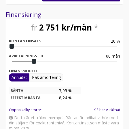
Finansiering
fr
2 751
kr/mån
*
20
%
KONTANTINSATS
60
mån
AVBETALNINGSTID
FINANSMODELL
Annuitet
Rak amortering
7,95 %
RÄNTA
8,24
%
EFFEKTIV RÄNTA
Öppna kalkylator
Så har vi räknat
Detta är ett räkneexempel. Räntan är indikativ, hör med
din säljare för exakt räntenivå. Kontantinsatsen måste vara
minst 20 %.