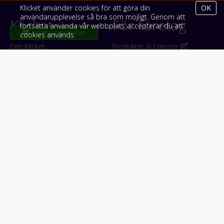
Klicket använder cookies för att göra din
OK
användarupplevelse så bra som möjligt. Genom att
Klicket
För företag
fortsätta använda vår webbplats accepterar du att
cookies används.
Om Klicket
Produkter & tjänster
Säljtips
Annonsera
Kontakt & support
Bli kund hos Klicket
Press
Handlarlogin
Tyck till om Klicket
Följ oss
Appar
Facebook
iPhone & iPad (App Store)
Instagram
Android (Google Play)
LinkedIn
#klicket