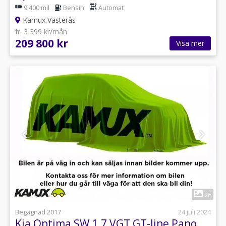
9 400 mil
Bensin
Automat
Kamux Västerås
fr. 3 399 kr/mån
209 800 kr
Visa mer
1
26
Begagnad 2017
24 juli 2024
Kia Optima SW 1.7 VGT GT-line Pano