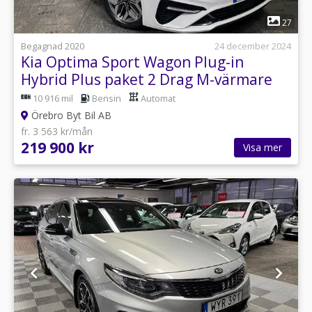
1
27
Begagnad 2020
24 december 2024
Kia Optima Sport Wagon Plug-in
Hybrid Plus paket 2 Drag M-värmare
10 916 mil
Bensin
Automat
Örebro Byt Bil AB
fr. 3 563 kr/mån
219 900 kr
Visa mer