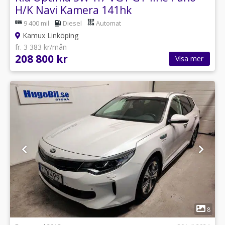
H/K Navi Kamera 141hk
9 400 mil
Diesel
Automat
Kamux Linköping
fr. 3 383 kr/mån
208 800 kr
Visa mer
1
8