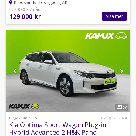
Brooklands Helsingborg AB
fr. 2 090 kr/mån
129 000 kr
Visa mer
1
26
Begagnad 2018
8 augusti 2024
Kia Optima Sport Wagon Plug-in
Hybrid Advanced 2 H&K Pano