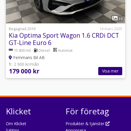
1
19
Begagnad 2019
14 mars 2025
Kia Optima Sport Wagon 1.6 CRDi DCT
GT-Line Euro 6
15 800 mil
Diesel
Automat
Femmans Bil AB
fr. 2 900 kr/mån
179 000 kr
Visa mer
Klicket
För företag
Om Klicket
Produkter & tjänster
Säljtips
Annonsera