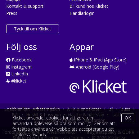
Kontakt & support
Bli kund hos Klicket
Press
Handlarlogin
Tyck till om Klicket
Följ oss
Appar
Facebook
iPhone & iPad (App Store)
Instagram
Android (Google Play)
LinkedIn
#klicket
Snabblänkar:
Arbetsmaskin
•
ATV & snöskoter
•
Bil
•
Buss
•
Båt
•
Husbil & husvagn
•
Hästbil & hästsläp
•
Lastbil
•
Klicket använder cookies för att göra din
OK
Motorcykel & moped
•
Släpfordon
användarupplevelse så bra som möjligt. Genom att
fortsätta använda vår webbplats accepterar du att
Fordonsköp online
•
Användarvillkor
•
Integritetspolicy & GDPR
•
cookies används.
Söktjänsten för Sveriges alla fordon
•
© 2026 Klicket.se