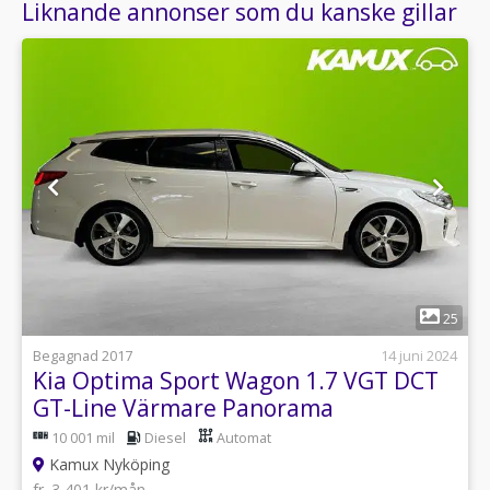
Liknande annonser som du kanske gillar
1
25
Begagnad 2017
14 juni 2024
Kia Optima Sport Wagon 1.7 VGT DCT
GT-Line Värmare Panorama
10 001 mil
Diesel
Automat
Kamux Nyköping
fr. 3 401 kr/mån