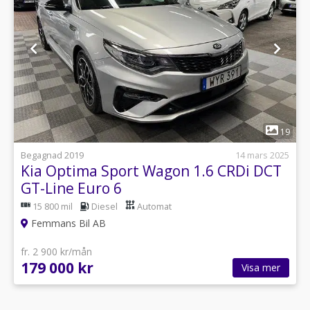
1
19
Begagnad 2019
14 mars 2025
Kia Optima Sport Wagon 1.6 CRDi DCT
GT-Line Euro 6
15 800 mil
Diesel
Automat
Femmans Bil AB
fr. 2 900 kr/mån
179 000 kr
Visa mer