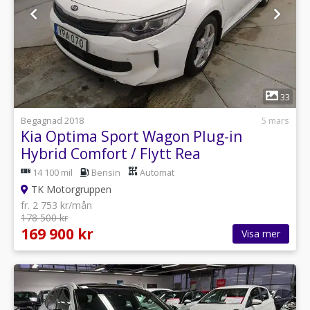
1
33
Begagnad 2018
5 mars
Kia Optima Sport Wagon Plug-in
Hybrid Comfort / Flytt Rea
14 100 mil
Bensin
Automat
TK Motorgruppen
fr. 2 753 kr/mån
178 500 kr
169 900 kr
Visa mer