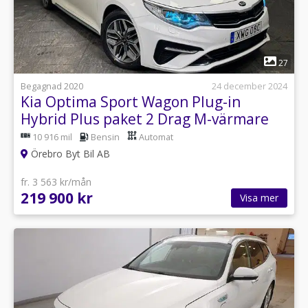
1
27
Begagnad 2020
24 december 2024
Kia Optima Sport Wagon Plug-in
Hybrid Plus paket 2 Drag M-värmare
10 916 mil
Bensin
Automat
Örebro Byt Bil AB
fr. 3 563 kr/mån
219 900 kr
Visa mer