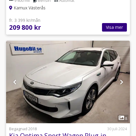
9 400 mil
Bensin
Automat
Kamux Västerås
fr. 3 399 kr/mån
209 800 kr
Visa mer
1
8
Begagnad 2018
30 juli 2024
Kia Optima Sport Wagon Plug-in