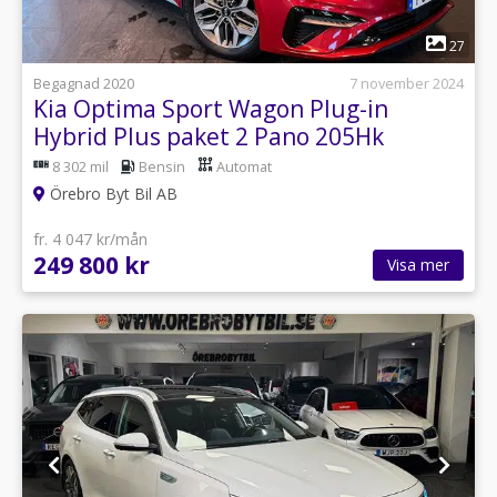
1
27
Begagnad 2020
7 november 2024
Kia Optima Sport Wagon Plug-in
Hybrid Plus paket 2 Pano 205Hk
8 302 mil
Bensin
Automat
Örebro Byt Bil AB
fr. 4 047 kr/mån
249 800 kr
Visa mer