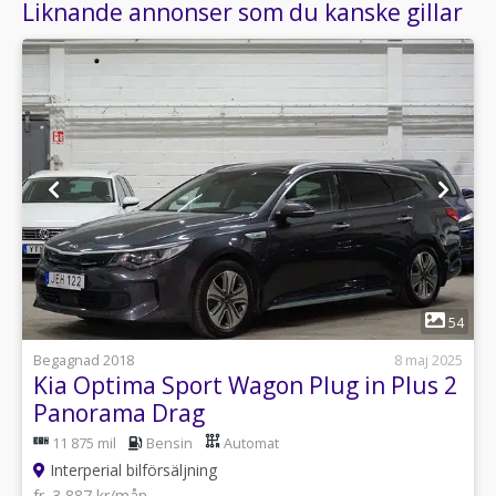
Liknande annonser som du kanske gillar
1
54
Begagnad 2018
8 maj 2025
Kia Optima Sport Wagon Plug in Plus 2
Panorama Drag
11 875 mil
Bensin
Automat
Interperial bilförsäljning
fr. 3 887 kr/mån