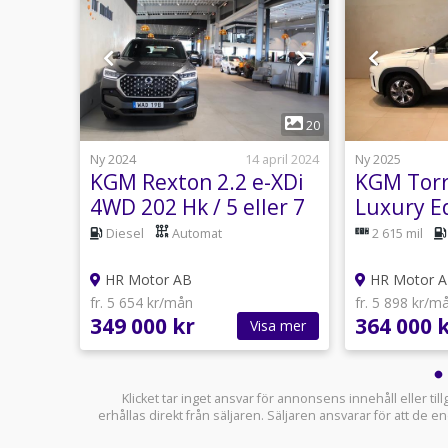
1
1
20
18 juli
Ny 2024
14 april 2024
Ny 2025
I e Q
KGM Rexton 2.2 e-XDi
KGM Torr
4WD 202 Hk / 5 eller 7
Luxury E
/SoV/2
Sits
utomat
Diesel
Automat
2 615 mil
HR Motor AB
HR Motor 
fr. 5 654 kr/mån
fr. 5 898 kr/m
349 000 kr
364 000 
sa mer
Visa mer
Klicket tar inget ansvar för annonsens innehåll eller ti
erhållas direkt från säljaren. Säljaren ansvarar för att de