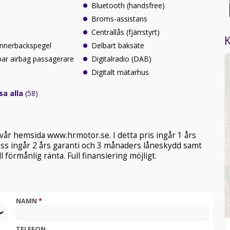
Bluetooth (handsfree)
Broms-assistans
Centrallås (fjärrstyrt)
K
innerbackspegel
Delbart baksäte
ar airbag passagerare
Digitalradio (DAB)
Digitalt mätarhus
sa alla
(58)
 vår hemsida www.hrmotor.se. I detta pris ingår 1 års
 oss ingår 2 års garanti och 3 månaders låneskydd samt
förmånlig ränta. Full finansiering möjligt.
NAMN
*
TELEFON