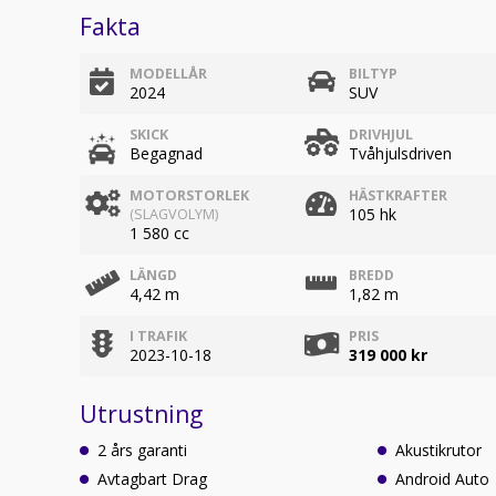
Fakta
MODELLÅR
BILTYP
2024
SUV
SKICK
DRIVHJUL
Begagnad
Tvåhjulsdriven
MOTORSTORLEK
HÄSTKRAFTER
105 hk
(SLAGVOLYM)
1 580 cc
LÄNGD
BREDD
4,42 m
1,82 m
I TRAFIK
PRIS
2023-10-18
319 000 kr
Utrustning
2 års garanti
Akustikrutor
Avtagbart Drag
Android Auto