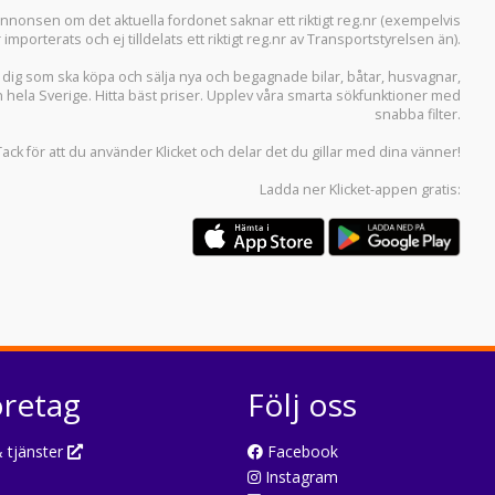
i annonsen om det aktuella fordonet saknar ett riktigt reg.nr (exempelvis
r importerats och ej tilldelats ett riktigt reg.nr av Transportstyrelsen än).
r dig som ska köpa och sälja
nya och begagnade bilar
,
båtar
,
husvagnar
,
n hela Sverige. Hitta bäst priser. Upplev våra smarta sökfunktioner med
snabba filter.
Tack för att du använder
Klicket
och delar det du gillar med dina vänner!
Ladda ner
Klicket-appen
gratis:
öretag
Följ oss
 tjänster
Facebook
Instagram