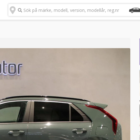
Sök på märke, modell, version, modellår, reg.nr