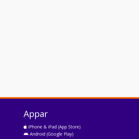
Appar
iPhone & iPad (App Store)
Android (Google Play)