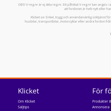
OBS! V-reg.nr är ej äkta reg.nr. Ett påhittat V-reg.nr kan anges 
att fordonet är helt nytt eller ha
Klicket.se
: Enkel, trygg och användarvänlig söktjänst fö
husbilar
,
transportbilar
,
motorcyklar
eller andra fordon frå
Klicket
För f
Om Klicket
Produkter &
Säljtips
Annonsera