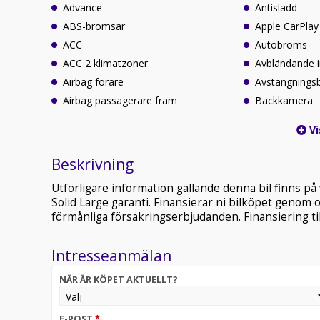
Advance
Antisladd
ABS-bromsar
Apple CarPlay
ACC
Autobroms
ACC 2 klimatzoner
Avbländande 
Airbag förare
Avstängningsb
Airbag passagerare fram
Backkamera
Vi
Beskrivning
Utförligare information gällande denna bil finns på
Solid Large garanti. Finansierar ni bilköpet genom
förmånliga försäkringserbjudanden. Finansiering till 
Intresseanmälan
NÄR ÄR KÖPET AKTUELLT?
E-POST
*