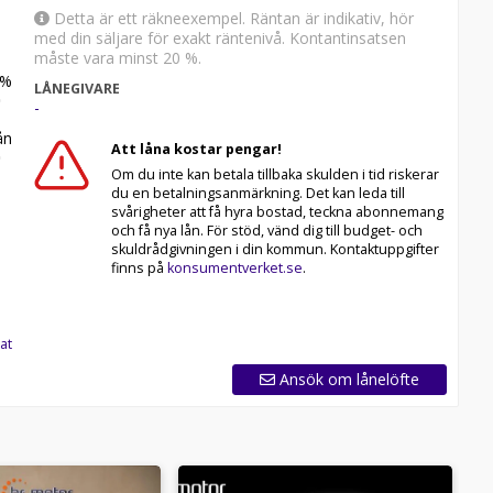
Detta är ett räkneexempel. Räntan är indikativ, hör
med din säljare för exakt räntenivå. Kontantinsatsen
måste vara minst 20 %.
%
LÅNEGIVARE
-
n
Att låna kostar pengar!
Om du inte kan betala tillbaka skulden i tid riskerar
du en betalningsanmärkning. Det kan leda till
svårigheter att få hyra bostad, teckna abonnemang
och få nya lån. För stöd, vänd dig till budget- och
skuldrådgivningen i din kommun. Kontaktuppgifter
finns på
konsumentverket.se
.
at
Ansök om lånelöfte