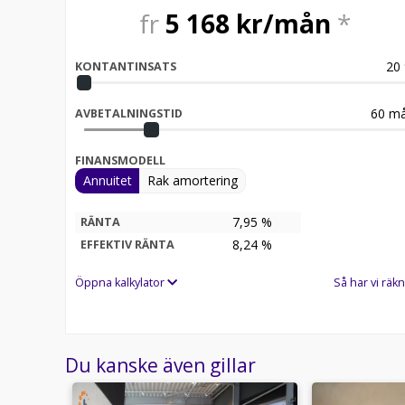
fr
5 168
kr/mån
*
20
KONTANTINSATS
60
må
AVBETALNINGSTID
FINANSMODELL
Annuitet
Rak amortering
7,95 %
RÄNTA
8,24
%
EFFEKTIV RÄNTA
Öppna kalkylator
Så har vi räkn
Du kanske även gillar