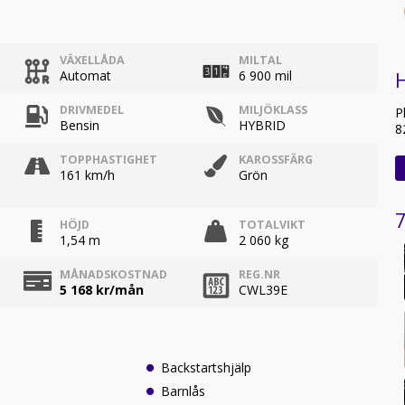
VÄXELLÅDA
MILTAL
Automat
6 900 mil
DRIVMEDEL
MILJÖKLASS
P
Bensin
HYBRID
8
TOPPHASTIGHET
KAROSSFÄRG
161 km/h
Grön
7
HÖJD
TOTALVIKT
1,54 m
2 060 kg
MÅNADSKOSTNAD
REG.NR
5 168
kr/mån
CWL39E
Backstartshjälp
Barnlås