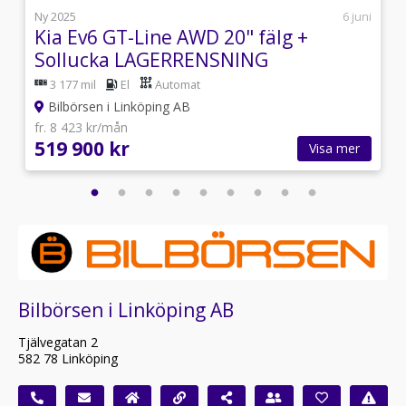
j
Ny 2025
6 juni
o
Kia Ev6 GT-Line AWD 20" fälg +
Sollucka LAGERRENSNING
3 177 mil
El
Automat
Bilbörsen i Linköping AB
fr. 8 423 kr/mån
519 900 kr
Visa mer
Bilbörsen i Linköping AB
Tjälvegatan 2
582 78 Linköping