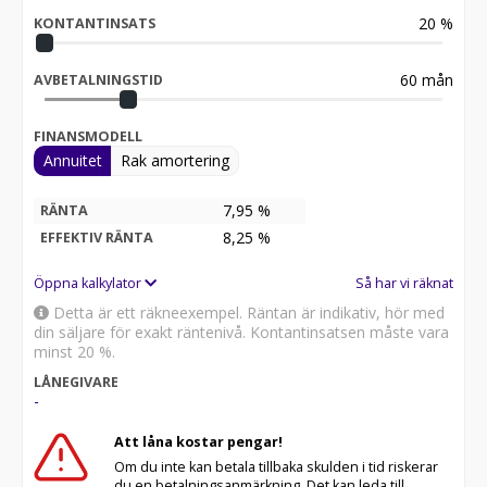
20
%
KONTANTINSATS
60
mån
AVBETALNINGSTID
FINANSMODELL
Annuitet
Rak amortering
7,95 %
RÄNTA
8,25
%
EFFEKTIV RÄNTA
Öppna kalkylator
Så har vi räknat
Detta är ett räkneexempel. Räntan är indikativ, hör med
din säljare för exakt räntenivå. Kontantinsatsen måste vara
minst 20 %.
LÅNEGIVARE
-
Att låna kostar pengar!
Om du inte kan betala tillbaka skulden i tid riskerar
du en betalningsanmärkning. Det kan leda till