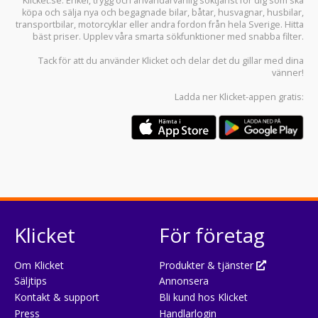
Klicket.se
: Enkel, trygg och användarvänlig söktjänst för dig som ska
köpa och sälja
nya och begagnade bilar
,
båtar
,
husvagnar
,
husbilar
,
transportbilar
,
motorcyklar
eller andra fordon från hela Sverige. Hitta
bäst priser. Upplev våra smarta sökfunktioner med snabba filter.
Tack för att du använder
Klicket
och delar det du gillar med dina
vänner!
Ladda ner
Klicket-appen
gratis:
Klicket
För företag
Om Klicket
Produkter & tjänster
Säljtips
Annonsera
Kontakt & support
Bli kund hos Klicket
Press
Handlarlogin