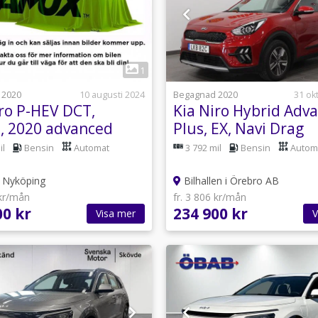
1
1
 2020
10 augusti 2024
Begagnad 2020
31 ok
iro P-HEV DCT,
Kia Niro Hybrid Adv
, 2020 advanced
Plus, EX, Navi Drag
Kamera CarPlay
il
Bensin
Automat
3 792 mil
Bensin
Autom
Nyköping
Bilhallen i Örebro AB
 kr/mån
fr. 3 806 kr/mån
00 kr
234 900 kr
Visa mer
V