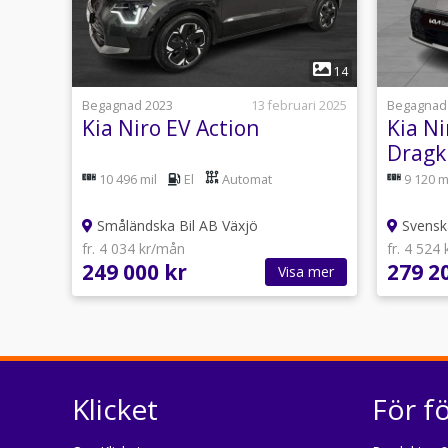
1
14
Begagnad 2023
13 februari 2025
Begagnad
Kia Niro EV Action
Kia Ni
Drag
Servic
10 496 mil
El
Automat
9 120 m
försäk
Småländska Bil AB Växjö
Svensk
fr. 4 034 kr/mån
fr. 4 524
249 000 kr
279 2
Visa mer
Klicket
För f