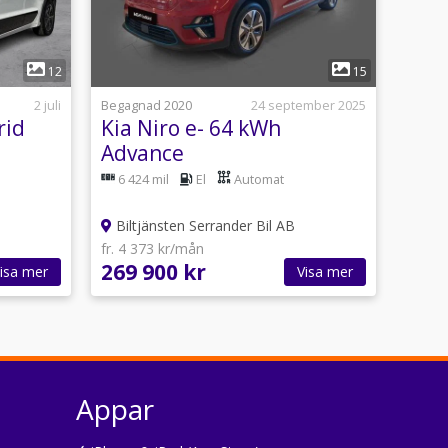
1
12
15
2 juli
Begagnad 2020
24 september 2025
rid
Kia Niro e- 64 kWh
Advance
6 424 mil
El
Automat
Biltjänsten Serrander Bil AB
fr. 4 373 kr/mån
269 900 kr
isa mer
Visa mer
Appar