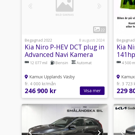
1
22
Begagnad 2022
8 augusti 2024
Begagnad
Kia Niro P-HEV DCT plug in
Kia N
Advanced Navi Kamera
141hp
141hk
plus 2
12 077 mil
Bensin
Automat
4 500 m
Kamux Upplands Väsby
Kamux 
fr. 4 000 kr/mån
fr. 3 723
246 900 kr
229 8
Visa mer