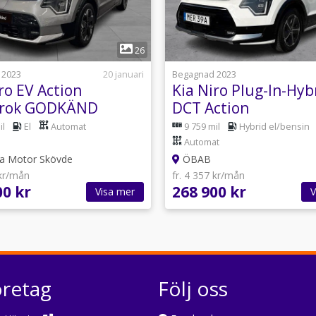
1
1
26
 2023
20 januari
Begagnad 2023
ro EV Action
Kia Niro Plug-In-Hyb
krok GODKÄND
DCT Action
e 6 månaders fri
il
El
Automat
9 759 mil
Hybrid el/bensin
r...
Automat
a Motor Skövde
ÖBAB
 kr/mån
fr. 4 357 kr/mån
00 kr
268 900 kr
Visa mer
V
öretag
Följ oss