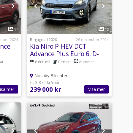
1
14
12
tober 2024
Begagnad 2020
26 december 2024
ance
Kia Niro P-HEV DCT
Advance Plus Euro 6, D-
krok, B-kamera
at
6 600 mil
Bensin
Automat
Nosaby Bilcenter
fr. 3 872 kr/mån
239 000 kr
isa mer
Visa mer