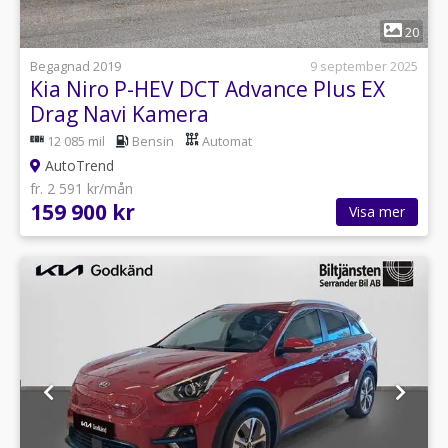
1
20
Begagnad 2019
9 september 2025
Kia Niro P-HEV DCT Advance Plus EX
Drag Navi Kamera
12 085 mil
Bensin
Automat
AutoTrend
fr. 2 591 kr/mån
159 900 kr
Visa mer