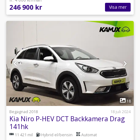
246 900 kr
Visa mer
1
18
Begagnad 2018
18 juli 2024
Kia Niro P-HEV DCT Backkamera Drag
141hk
11 421 mil
Hybrid el/bensin
Automat