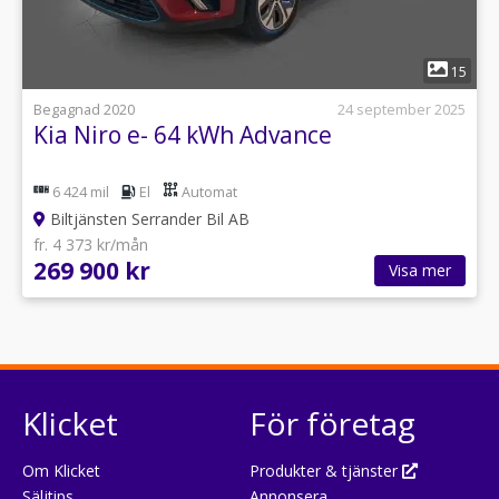
1
15
Begagnad 2020
24 september 2025
Kia Niro e- 64 kWh Advance
6 424 mil
El
Automat
Biltjänsten Serrander Bil AB
fr. 4 373 kr/mån
269 900 kr
Visa mer
Klicket
För företag
Om Klicket
Produkter & tjänster
Säljtips
Annonsera