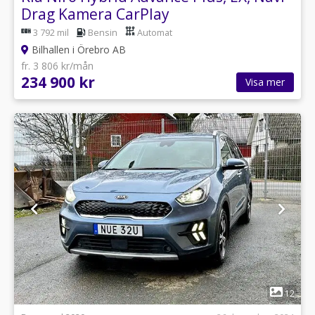
Drag Kamera CarPlay
3 792 mil
Bensin
Automat
Bilhallen i Örebro AB
fr. 3 806 kr/mån
234 900 kr
Visa mer
1
12