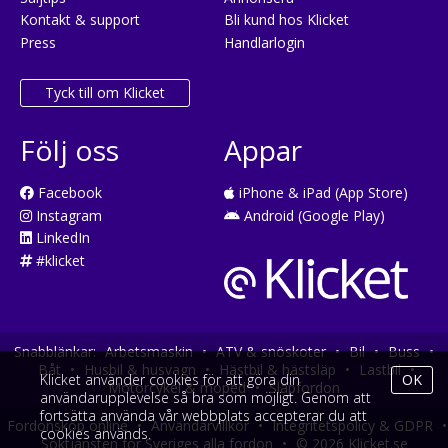
Kontakt & support
Bli kund hos Klicket
Press
Handlarlogin
Tyck till om Klicket
Följ oss
Appar
Facebook
iPhone & iPad (App Store)
Instagram
Android (Google Play)
LinkedIn
#klicket
Snabblänkar:
Arbetsmaskin
•
ATV & snöskoter
•
Bil
•
Buss
•
Båt
•
Husbil & husvagn
•
Hästbil & hästsläp
•
Lastbil
•
Klicket använder cookies för att göra din
OK
Motorcykel & moped
•
Släpfordon
användarupplevelse så bra som möjligt. Genom att
fortsätta använda vår webbplats accepterar du att
Fordonsköp online
•
Användarvillkor
•
Integritetspolicy & GDPR
•
cookies används.
Söktjänsten för Sveriges alla fordon
•
© 2026 Klicket.se