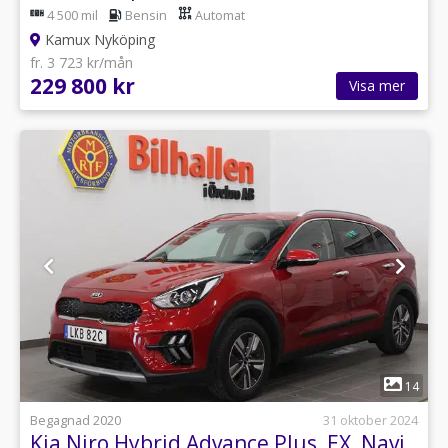
4 500 mil
Bensin
Automat
Kamux Nyköping
fr. 3 723 kr/mån
229 800 kr
Visa mer
1
14
Begagnad 2020
31 oktober 2024
Kia Niro Hybrid Advance Plus, EX, Navi