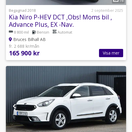
16
Begagnad 2018
2 september 2025
Kia Niro P-HEV DCT ,Obs! Moms bil ,
Advance Plus, EX -Nav.
8 800 mil
Bensin
Automat
Bruces Bilhall AB
fr. 2 688 kr/mån
165 900 kr
Visa mer