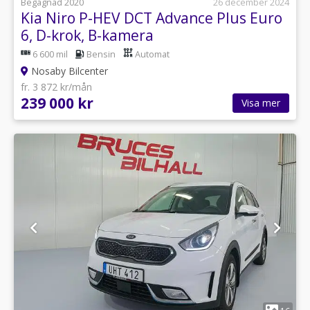
Begagnad 2020
26 december 2024
Kia Niro P-HEV DCT Advance Plus Euro
6, D-krok, B-kamera
6 600 mil
Bensin
Automat
Nosaby Bilcenter
fr. 3 872 kr/mån
239 000 kr
Visa mer
1