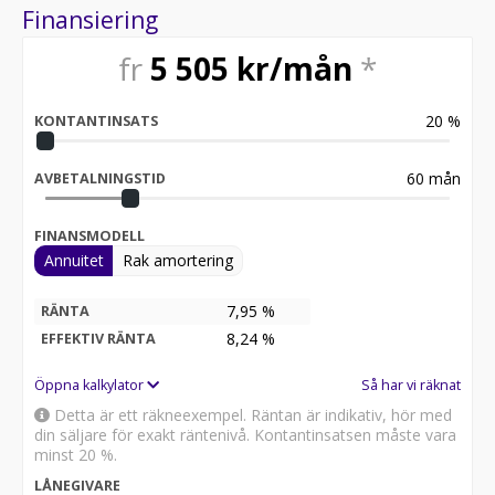
Finansiering
fr
5 505
kr/mån
*
20
%
KONTANTINSATS
60
mån
AVBETALNINGSTID
FINANSMODELL
Annuitet
Rak amortering
7,95 %
RÄNTA
8,24
%
EFFEKTIV RÄNTA
Öppna kalkylator
Så har vi räknat
Detta är ett räkneexempel. Räntan är indikativ, hör med
din säljare för exakt räntenivå. Kontantinsatsen måste vara
minst 20 %.
LÅNEGIVARE