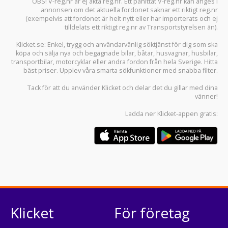
OBS! V-reg.nr är ej äkta reg.nr. Ett påhittat V-reg.nr kan anges i
annonsen om det aktuella fordonet saknar ett riktigt reg.nr
(exempelvis att fordonet är helt nytt eller har importerats och ej
tilldelats ett riktigt reg.nr av Transportstyrelsen än).
Klicket.se
: Enkel, trygg och användarvänlig söktjänst för dig som ska
köpa och sälja
nya och begagnade bilar
,
båtar
,
husvagnar
,
husbilar
,
transportbilar
,
motorcyklar
eller andra fordon från hela Sverige. Hitta
bäst priser. Upplev våra smarta sökfunktioner med snabba filter.
Tack för att du använder
Klicket
och delar det du gillar med dina
vänner!
Ladda ner
Klicket-appen
gratis:
Klicket
För företag