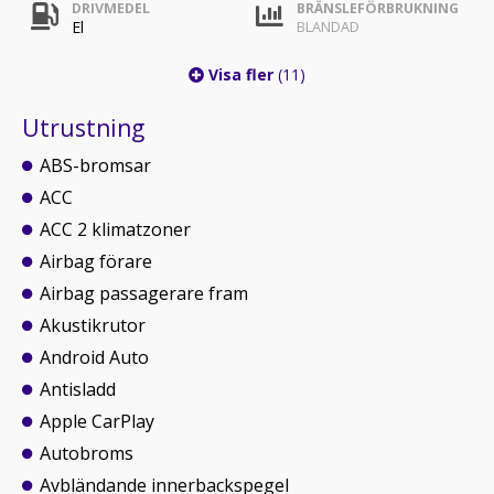
DRIVMEDEL
BRÄNSLEFÖRBRUKNING
El
BLANDAD
Visa fler
(11)
Utrustning
ABS-bromsar
ACC
ACC 2 klimatzoner
Airbag förare
Airbag passagerare fram
Akustikrutor
Android Auto
Antisladd
Apple CarPlay
Autobroms
Avbländande innerbackspegel