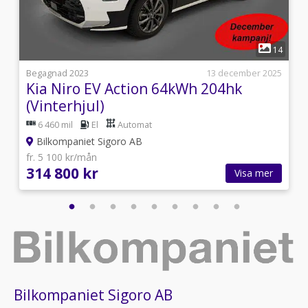
1
4
14
i
Begagnad 2023
13 december 2025
Kia Niro EV Action 64kWh 204hk
(Vinterhjul)
6 460 mil
El
Automat
Bilkompaniet Sigoro AB
fr. 5 100 kr/mån
314 800 kr
Visa mer
Bilkompaniet Sigoro AB