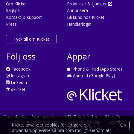
Om Klicket
Produkter & tjänster
Säljtips
Annonsera
Kontakt & support
Bli kund hos Klicket
Press
Handlarlogin
Tyck till om Klicket
Följ oss
Appar
Facebook
iPhone & iPad (App Store)
Instagram
Android (Google Play)
LinkedIn
#klicket
Snabblänkar:
Arbetsmaskin
•
ATV & snöskoter
•
Bil
•
Buss
•
Båt
•
Husbil & husvagn
•
Hästbil & hästsläp
•
Lastbil
•
Klicket använder cookies för att göra din
OK
Motorcykel & moped
•
Släpfordon
användarupplevelse så bra som möjligt. Genom att