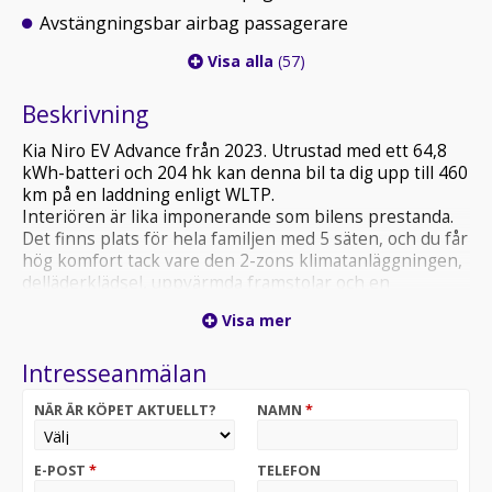
Avstängningsbar airbag passagerare
Visa alla
(57)
Beskrivning
Kia Niro EV Advance från 2023. Utrustad med ett 64,8
kWh-batteri och 204 hk kan denna bil ta dig upp till 460
km på en laddning enligt WLTP.
Interiören är lika imponerande som bilens prestanda.
Det finns plats för hela familjen med 5 säten, och du får
hög komfort tack vare den 2-zons klimatanläggningen,
delläderklädsel, uppvärmda framstolar och en
uppvärmd ratt. Navigeringen är smidig med en 10,25-
Visa mer
tums pekskärm, Apple CarPlay och Android Auto.
Säkerhet är en prioritet - med adaptiv farthållare,
Intresseanmälan
autobroms och filhållningsassistans har du tryggheten
med dig på varje resa. Dessutom gör praktiska
NÄR ÄR KÖPET AKTUELLT?
NAMN
*
funktioner som parkeringssensorer, backkamera och
nyckellöst system körningen ännu enklare.
Utsidan imponerar också med LED-strålkastare, 17-
E-POST
*
TELEFON
tums aluminiumfälgar och svarta detaljer som ger bilen