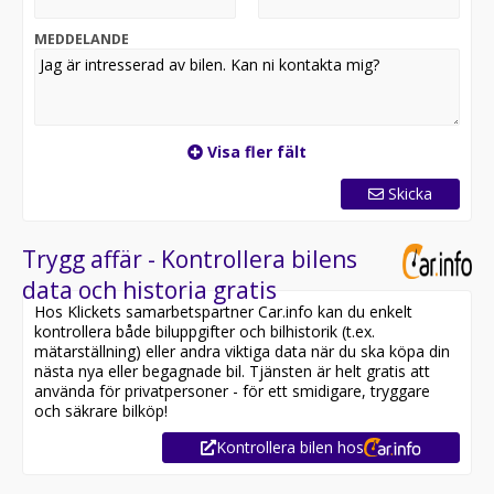
en sportig känsla. Bagageutrymmet räcker gott och väl
för både vardag och utflykter.
MEDDELANDE
Sammanfattningsvis är detta en elbil som ger dig både
prestanda, miljövänlighet och komfort.
Välkomna in!
Visa fler fält
Skicka
Trygg affär - Kontrollera bilens
data och historia gratis
Hos Klickets samarbetspartner Car.info kan du enkelt
kontrollera både biluppgifter och bilhistorik (t.ex.
mätarställning) eller andra viktiga data när du ska köpa din
nästa nya eller begagnade bil. Tjänsten är helt gratis att
använda för privatpersoner - för ett smidigare, tryggare
och säkrare bilköp!
Kontrollera bilen hos