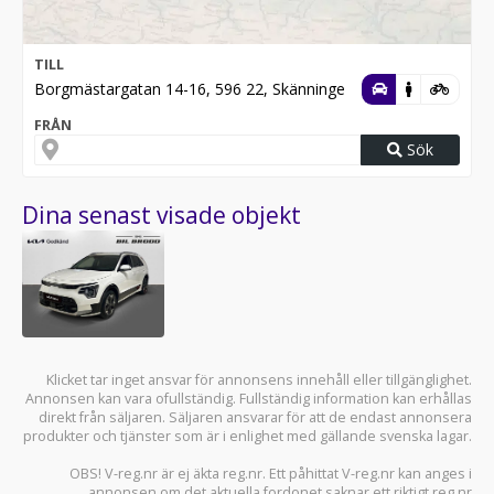
TILL
Borgmästargatan 14-16, 596 22, Skänninge
FRÅN
Sök
Dina senast visade objekt
Klicket tar inget ansvar för annonsens innehåll eller tillgänglighet.
Annonsen kan vara ofullständig. Fullständig information kan erhållas
direkt från säljaren. Säljaren ansvarar för att de endast annonsera
produkter och tjänster som är i enlighet med gällande svenska lagar.
OBS! V-reg.nr är ej äkta reg.nr. Ett påhittat V-reg.nr kan anges i
annonsen om det aktuella fordonet saknar ett riktigt reg.nr