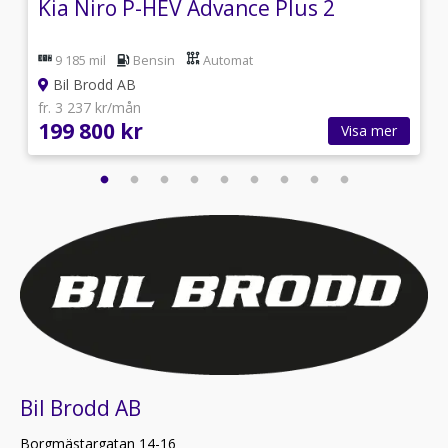
Kia Niro P-HEV Advance Plus 2
9 185 mil
Bensin
Automat
Bil Brodd AB
fr. 3 237 kr/mån
199 800 kr
Visa mer
Bil Brodd AB
Borgmästargatan 14-16