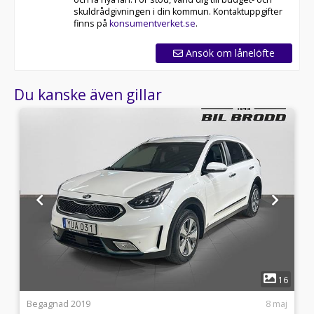
skuldrådgivningen i din kommun. Kontaktuppgifter
finns på
konsumentverket.se
.
Ansök om lånelöfte
Du kanske även gillar
1
4
16
2
Begagnad 2019
8 maj