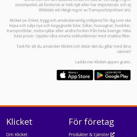
(exempelvis att fordonet är helt nytt eller har importerats och ej
tilldelats ett riktigt reg.nr av Transportstyrelsen än).
Klicket.se
: Enkel, trygg och användarvänlig söktjänst för dig som ska
köpa och sälja
nya och begagnade bilar
,
båtar
,
husvagnar
,
husbilar
,
transportbilar
,
motorcyklar
eller andra fordon från hela Sverige. Hitta
bäst priser. Upplev våra smarta sökfunktioner med snabba filter.
Tack för att du använder
Klicket
och delar det du gillar med dina
vänner!
Ladda ner
Klicket-appen
gratis:
Klicket
För företag
Om Klicket
Produkter & tjänster