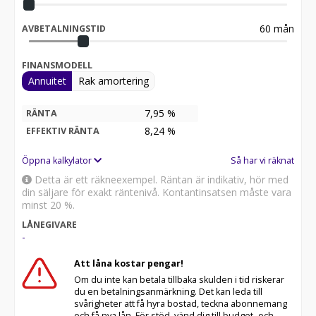
60
mån
AVBETALNINGSTID
FINANSMODELL
Annuitet
Rak amortering
7,95 %
RÄNTA
8,24
%
EFFEKTIV RÄNTA
Öppna kalkylator
Så har vi räknat
Detta är ett räkneexempel. Räntan är indikativ, hör med
din säljare för exakt räntenivå. Kontantinsatsen måste vara
minst 20 %.
LÅNEGIVARE
-
Att låna kostar pengar!
Om du inte kan betala tillbaka skulden i tid riskerar
du en betalningsanmärkning. Det kan leda till
svårigheter att få hyra bostad, teckna abonnemang
och få nya lån. För stöd, vänd dig till budget- och