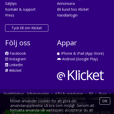
Säljtips
Annonsera
Kontakt & support
Bli kund hos Klicket
Press
Handlarlogin
Tyck till om Klicket
Följ oss
Appar
Facebook
iPhone & iPad (App Store)
Instagram
Android (Google Play)
LinkedIn
#klicket
Snabblänkar:
Arbetsmaskin
•
ATV & snöskoter
•
Bil
•
Buss
•
Båt
•
Husbil & husvagn
•
Hästbil & hästsläp
•
Lastbil
•
Klicket använder cookies för att göra din
OK
Motorcykel & moped
•
Släpfordon
användarupplevelse så bra som möjligt. Genom att
fortsätta använda vår webbplats accepterar du att
Fordonsköp online
•
Användarvillkor
•
Integritetspolicy & GDPR
•
Intresseanmälan