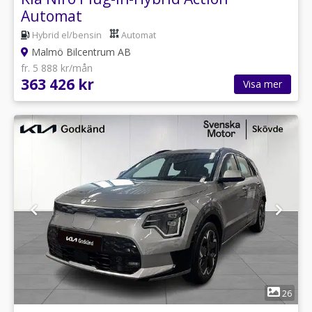
Automat
Hybrid el/bensin
Automat
Malmö Bilcentrum AB
fr. 5 888 kr/mån
363 426 kr
Visa mer
1
26