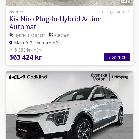
8
Ny 2025
19 augusti 2025
Kia Niro Plug-In-Hybrid Action
Automat
Hybrid el/bensin
Automat
Malmö Bilcentrum AB
fr. 5 888 kr/mån
363 424 kr
Visa mer