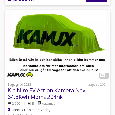
1
Begagnad 2023
4 augusti 2024
Kia Niro EV Action Kamera Navi
64.8Kwh Moms 204hk
2 600 mil
El
Automat
Kamux Upplands Väsby