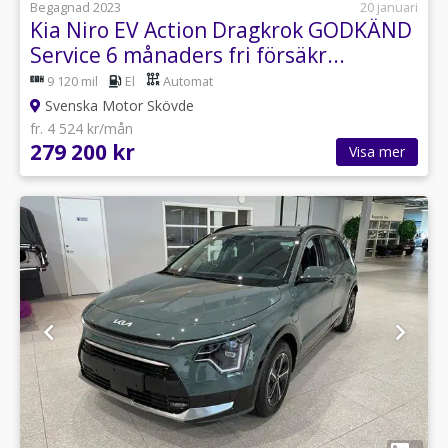
Begagnad 2023
20 januari
Kia Niro EV Action Dragkrok GODKÄND
Service 6 månaders fri försäkr...
9 120 mil
El
Automat
Svenska Motor Skövde
fr. 4 524 kr/mån
279 200 kr
Visa mer
1