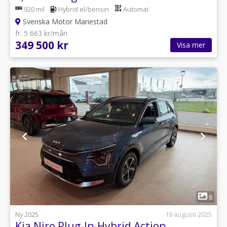
920 mil
Hybrid el/bensin
Automat
Svenska Motor Mariestad
fr. 5 663 kr/mån
349 500 kr
Visa mer
1
8
Ny 2025
19 augusti 2025
Kia Niro Plug-In-Hybrid Action