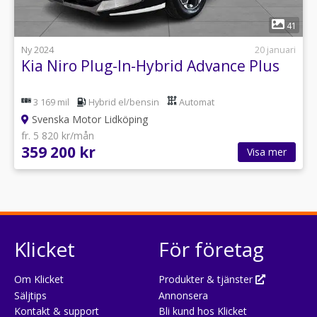
1
41
Ny 2024
20 januari
Kia Niro Plug-In-Hybrid Advance Plus
3 169 mil
Hybrid el/bensin
Automat
Svenska Motor Lidköping
fr. 5 820 kr/mån
359 200 kr
Visa mer
Klicket
För företag
Om Klicket
Produkter & tjänster
Säljtips
Annonsera
Kontakt & support
Bli kund hos Klicket