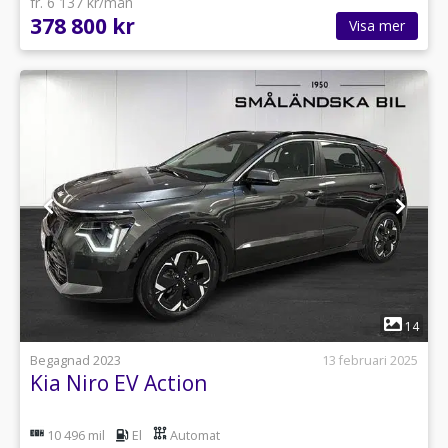
fr. 6 137 kr/mån
378 800 kr
Visa mer
1
14
Begagnad 2023
13 februari 2025
Kia Niro EV Action
10 496 mil
El
Automat