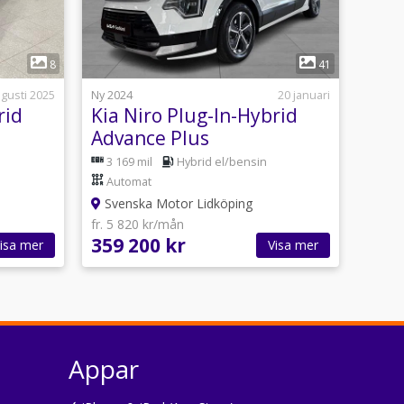
1
8
41
gusti 2025
Ny 2024
20 januari
rid
Kia Niro Plug-In-Hybrid
Advance Plus
3 169 mil
Hybrid el/bensin
Automat
Svenska Motor Lidköping
fr. 5 820 kr/mån
359 200 kr
isa mer
Visa mer
Appar