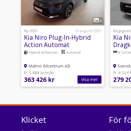
1
8
Ny 2025
19 augusti 2025
Begagnad
Kia Niro Plug-In-Hybrid
Kia Ni
Action Automat
Drag
Servic
Hybrid el/bensin
Automat
9 120 m
försäk
Malmö Bilcentrum AB
Svensk
fr. 5 888 kr/mån
fr. 4 524
363 426 kr
279 2
Visa mer
Klicket
För f