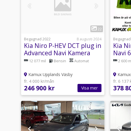
1
22
Begagnad 2022
8 augusti 2024
Begagnad
Kia Niro P-HEV DCT plug in
Kia N
Advanced Navi Kamera
Navi 
141hk
12 077 mil
Bensin
Automat
2 600 m
Kamux Upplands Väsby
Kamux 
fr. 4 000 kr/mån
fr. 6 137
246 900 kr
378 8
Visa mer