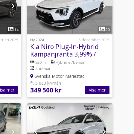
1
14
20
bruari 2025
Ny 2024
5 december 2025
Kia Niro Plug-In-Hybrid
Kampanjränta 3,99% /
Plug-in Action I
920 mil
Hybrid el/bensin
Backkamera
Automat
Svenska Motor Mariestad
fr. 5 663 kr/mån
349 500 kr
isa mer
Visa mer