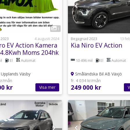
1
1
 2023
4 augusti 2024
Begagnad 2023
13 fe
iro EV Action Kamera
Kia Niro EV Action
64.8Kwh Moms 204hk
il
El
Automat
10 496 mil
El
Automat
Upplands Väsby
Småländska Bil AB Växjö
 kr/mån
fr. 4 034 kr/mån
00 kr
249 000 kr
Visa mer
V