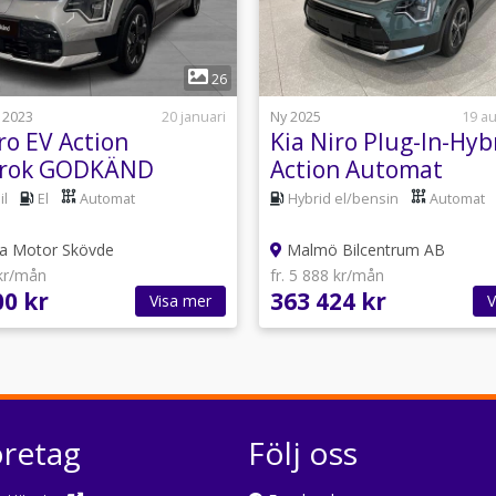
1
1
26
 2023
20 januari
Ny 2025
19 au
ro EV Action
Kia Niro Plug-In-Hyb
krok GODKÄND
Action Automat
e 6 månaders fri
il
El
Automat
Hybrid el/bensin
Automat
r...
a Motor Skövde
Malmö Bilcentrum AB
 kr/mån
fr. 5 888 kr/mån
00 kr
363 424 kr
Visa mer
V
öretag
Följ oss