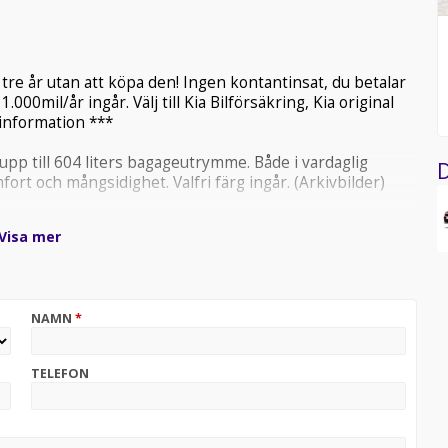
tre år utan att köpa den! Ingen kontantinsat, du betalar
000mil/år ingår. Välj till Kia Bilförsäkring, Kia original
 information ***
pp till 604 liters bagageutrymme. Både i vardaglig
D
ort och mångsidighet. Valfri färg ingår. (Arkivbilder)
Visa mer
NAMN
*
TELEFON