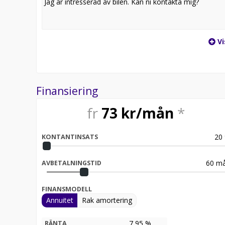
Vi
Finansiering
fr
73
kr/mån
*
20
KONTANTINSATS
60
må
AVBETALNINGSTID
FINANSMODELL
Annuitet
Rak amortering
7,95 %
RÄNTA