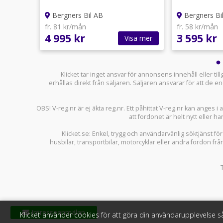
PRIVATLEASING
Bergners Bil AB
Bergners Bi
fr. 81 kr/mån
fr. 58 kr/mån
4 995 kr
3 595 kr
sa mer
Visa mer
Klicket tar inget ansvar för annonsens innehåll eller ti
erhållas direkt från säljaren. Säljaren ansvarar för att de
OBS! V-reg.nr är ej äkta reg.nr. Ett påhittat V-reg.nr kan anges 
att fordonet är helt nytt eller ha
Klicket.se
: Enkel, trygg och användarvänlig söktjänst fö
husbilar
,
transportbilar
,
motorcyklar
eller andra fordon frå
Klicket använder cookies för att göra din användarupplevelse 