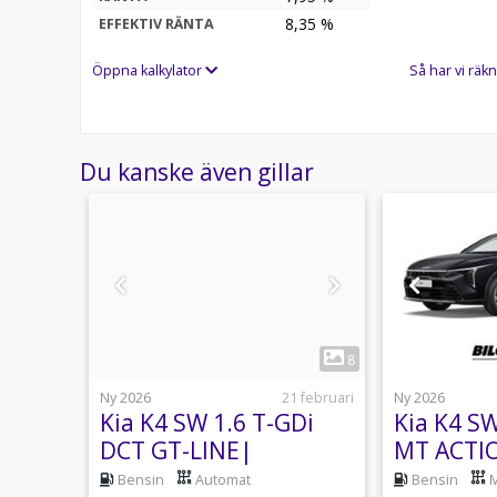
8,35
%
EFFEKTIV RÄNTA
Öppna kalkylator
Så har vi räkn
Du kanske även gillar
1
16
8
Igår 11:18
Ny 2026
21 februari
Ny 2026
T-GDI
Kia K4 SW 1.6 T-GDi
Kia K4 SW
DCT GT-LINE|
MT ACTI
KAMPANJ -
PRIVATL
Bensin
Automat
Bensin
M