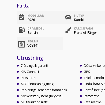
Fakta
MODELLÅR
BILTYP
2026
Kombi
DRIVMEDEL
KAROSSFÄRG
Bensin
Flertalet Färger
REG.NR
VCY841
Utrustning
7 års nybilsgaranti
Döda vinkel a
KIA Connect
GPS
Pekskärm
Trådlös mobil
ACC klimatanläggning
Elinfällbara S
Parkerings sensorer fram&bak
Farthållare (a
Nyckelfritt system (Keyless)
Rattvärme
Multifunktionsratt
Sätesvärme