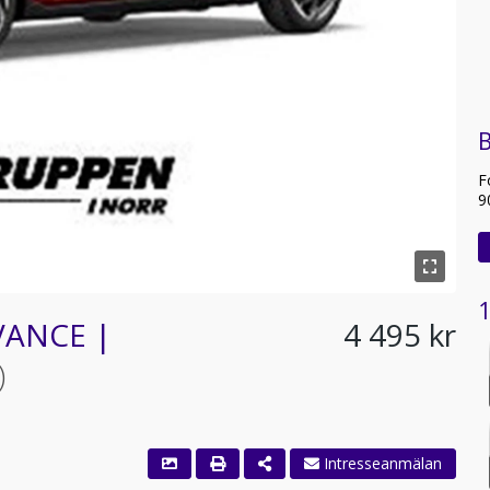
B
F
9
1
DVANCE |
4 495 kr
)