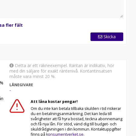
sa fler fält
Skicka
Detta är ett räkneexempel. Räntan är indikativ, hör
med din säljare för exakt räntenivå. Kontantinsatsen
måste vara minst 20 %.
%
LÅNEGIVARE
-
n
Att låna kostar pengar!
Om du inte kan betala tillbaka skulden i tid riskerar
du en betalningsanmärkning. Det kan leda till
svårigheter att få hyra bostad, teckna abonnemang
och få nya lån. För stöd, vänd dig till budget- och
skuldrådgivningen i din kommun. Kontaktuppgifter
finns på
konsumentverket.se
.