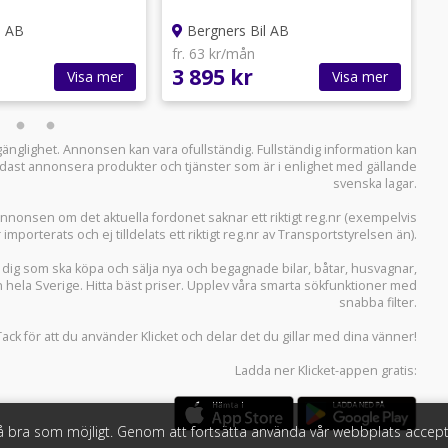
l AB
Bergners Bil AB
fr. 63 kr/mån
f
3 895 kr
3
Visa mer
Visa mer
llgänglighet. Annonsen kan vara ofullständig. Fullständig information kan
 endast annonsera produkter och tjänster som är i enlighet med gällande
svenska lagar.
i annonsen om det aktuella fordonet saknar ett riktigt reg.nr (exempelvis
r importerats och ej tilldelats ett riktigt reg.nr av Transportstyrelsen än).
r dig som ska köpa och sälja
nya och begagnade bilar
,
båtar
,
husvagnar
,
n hela Sverige. Hitta bäst priser. Upplev våra smarta sökfunktioner med
snabba filter.
Tack för att du använder
Klicket
och delar det du gillar med dina vänner!
Ladda ner
Klicket-appen
gratis:
så bra som möjligt. Genom att fortsätta använda vår webbplats accept