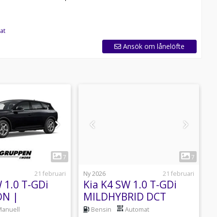
at
Ansök om lånelöfte
1
1
7
7
21 februari
Ny 2026
21 februari
N
 1.0 T-GDi
Kia K4 SW 1.0 T-GDi
K
ON |
MILDHYBRID DCT
EASINGKAMPANJ
ACTION|PRIVATLEASINGKA
anuell
Bensin
Automat