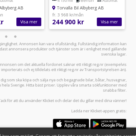
Automat
4 150 mil
Bensin
Automat
 Albyberg AB
Torvalla Bil Albyberg AB
ån
fr. 3 968 kr/mån
f
kr
244 900 kr
2
Visa mer
Visa mer
llgänglighet. Annonsen kan vara ofullständig. Fullständig information kan
 endast annonsera produkter och tjänster som är i enlighet med gällande
svenska lagar.
i annonsen om det aktuella fordonet saknar ett riktigt reg.nr (exempelvis
r importerats och ej tilldelats ett riktigt reg.nr av Transportstyrelsen än).
r dig som ska köpa och sälja
nya och begagnade bilar
,
båtar
,
husvagnar
,
n hela Sverige. Hitta bäst priser. Upplev våra smarta sökfunktioner med
snabba filter.
Tack för att du använder
Klicket
och delar det du gillar med dina vänner!
Ladda ner
Klicket-appen
gratis: