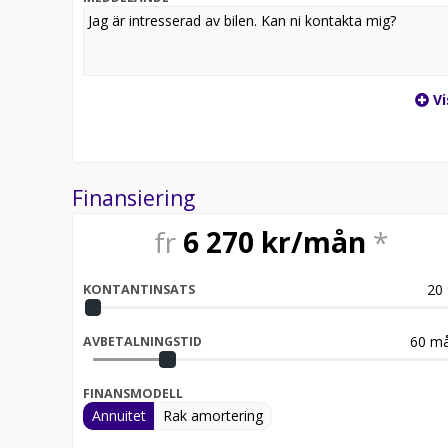
Vi
Finansiering
fr
6 270
kr/mån
*
20
KONTANTINSATS
60
må
AVBETALNINGSTID
FINANSMODELL
Annuitet
Rak amortering