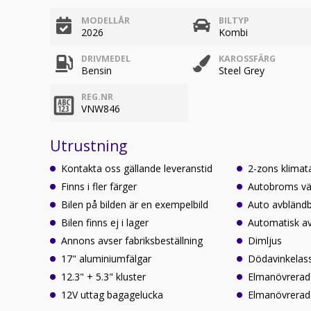
MODELLÅR
BILTYP
2026
Kombi
DRIVMEDEL
KAROSSFÄRG
Bensin
Steel Grey
REG.NR
VNW846
Utrustning
Kontakta oss gällande leveranstid
2-zons klimat
Finns i fler färger
Autobroms vä
Bilen på bilden är en exempelbild
Auto avbländb
Bilen finns ej i lager
Automatisk a
Annons avser fabriksbeställning
Dimljus
17" aluminiumfälgar
Dödavinkelass
12.3" + 5.3" kluster
Elmanövrerad
12V uttag bagagelucka
Elmanövrerad 