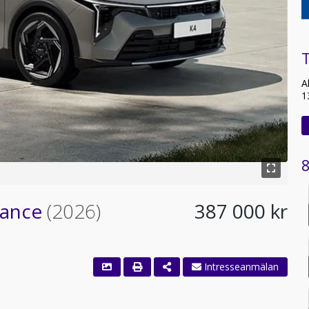
T
A
1
8
vance
(2026)
387 000 kr