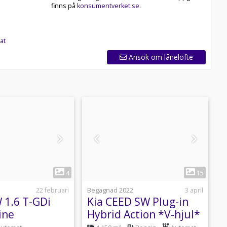
finns på
konsumentverket.se
.
at
Ansök om lånelöfte
1
1
4
15
22 februari
Begagnad 2022
3 april
N
 1.6 T-GDi
Kia CEED SW Plug-in
K
ine
Hybrid Action *V-hjul*
D