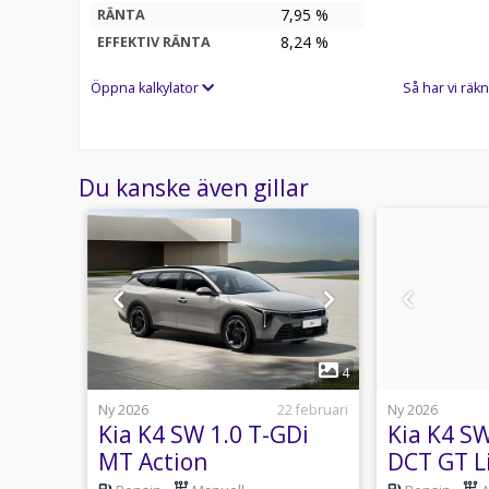
7,95 %
RÄNTA
8,24
%
EFFEKTIV RÄNTA
Öppna kalkylator
Så har vi räkn
Du kanske även gillar
1
16
4
Igår 10:35
Ny 2026
22 februari
Ny 2026
-in
Kia K4 SW 1.0 T-GDi
Kia K4 SW
lus
MT Action
DCT GT L