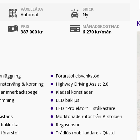
VÄXELLÅDA
SKICK
Automat
Ny
K
PRIS
MÅNADSKOSTNAD
387 000 kr
6 270
kr/mån
anläggning
Förarstol elsvankstöd
nsterväng & korsning
Highway Driving Assist 2.0
ar innerbackspegel
Klädsel konstläder
vimning
LED bakljus
LED "Projektor" – stålkastare
istans
Mörktonade rutor från B-stolpen
 baklucka
Regnsensor
förarstol
Trådlös mobilladdare - Qi-std