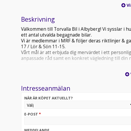
Vi
Beskrivning
Välkommen till Torvalla Bil i Albyberg! Vi sysslar 
ett antal utvalda begagnade bilar.
Vi är medlemmar i MRF & följer deras riktlinjer & ga
17 / Lör & Sön 11-15.
Vårt mål är att erbjuda dig mervärdet i ett person
anpassade råd samt en konkret vägledning till din n
Intresseanmälan
NÄR ÄR KÖPET AKTUELLT?
E-POST
*
MEDDELANDE