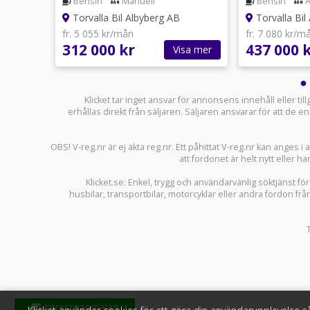
utomat
Bensin
Manuell
Bensin
Torvalla Bil Albyberg AB
Torvalla Bil
fr. 5 055 kr/mån
fr. 7 080 kr/m
312 000 kr
437 000 
sa mer
Visa mer
Klicket tar inget ansvar för annonsens innehåll eller ti
erhållas direkt från säljaren. Säljaren ansvarar för att de
OBS! V-reg.nr är ej äkta reg.nr. Ett påhittat V-reg.nr kan anges 
att fordonet är helt nytt eller ha
Klicket.se
: Enkel, trygg och användarvänlig söktjänst fö
husbilar
,
transportbilar
,
motorcyklar
eller andra fordon frå