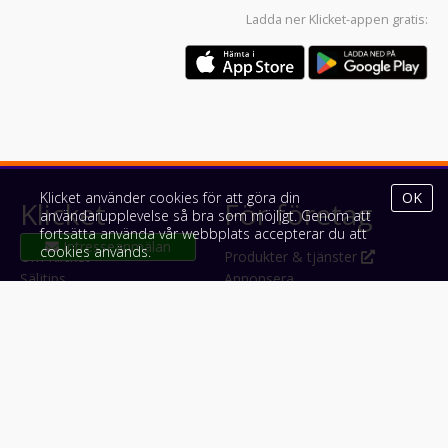
Ladda ner
Klicket-appen
gratis:
Klicket använder cookies för att göra din
OK
Klicket
För företag
användarupplevelse så bra som möjligt. Genom att
fortsätta använda vår webbplats accepterar du att
cookies används.
Om Klicket
Produkter & tjänster
Säljtips
Annonsera
Kontakt & support
Bli kund hos Klicket
Press
Handlarlogin
Tyck till om Klicket
Följ oss
Appar