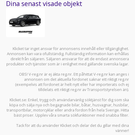
Dina senast visade objekt
Klicket tar inget ansvar för annonsens innehåll eller tillgänglighet.
Annonsen kan vara ofullständig. Fullständig information kan erhållas
direkt från säljaren. Säljaren ansvarar för att de endast annonsera
produkter och tjänster som är i enlighet med gällande svenska lagar.
OBS! V-reg.nr är ej äkta reg.nr. Ett påhittat V-reg.nr kan anges i
annonsen om det aktuella fordonet saknar ett riktigt reg.nr
(exempelvis att fordonet är helt nytt eller har importerats och ej
tilldelats ett riktigt reg.nr av Transportstyrelsen än).
Klicket.se
: Enkel, trygg och användarvänlig söktjänst för dig som ska
köpa och sälja
nya och begagnade bilar
,
båtar
,
husvagnar
,
husbilar
,
transportbilar
,
motorcyklar
eller andra fordon från hela Sverige. Hitta
bäst priser. Upplev våra smarta sökfunktioner med snabba filter.
Tack för att du använder
Klicket
och delar det du gillar med dina
vänner!