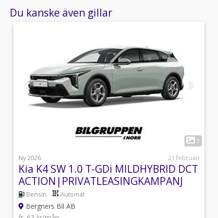
Du kanske även gillar
1
2
7
6
Ny 2026
21 februari
Kia K4 SW 1.0 T-GDi MILDHYBRID DCT
ACTION|PRIVATLEASINGKAMPANJ
Bensin
Automat
Bergners Bil AB
fr. 63 kr/mån