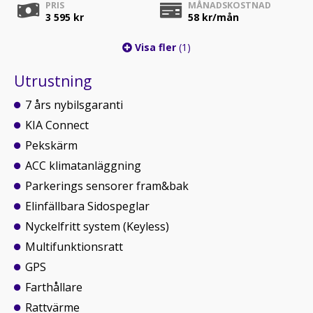
PRIS
MÅNADSKOSTNAD
3 595 kr
58
kr/mån
Visa fler
(1)
Utrustning
7 års nybilsgaranti
KIA Connect
Pekskärm
ACC klimatanläggning
Parkerings sensorer fram&bak
Elinfällbara Sidospeglar
Nyckelfritt system (Keyless)
Multifunktionsratt
GPS
Farthållare
Rattvärme