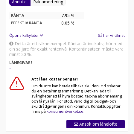
Annuitet
Rak amortering
7,95 %
RÄNTA
8,05
%
EFFEKTIV RÄNTA
Öppna kalkylator
Så har vi räknat
Detta är ett räkneexempel. Räntan är indikativ, hör med
din säljare för exakt räntenivå. Kontantinsatsen måste vara
minst 20 %.
LÅNEGIVARE
-
Att låna kostar pengar!
Om du inte kan betala tillbaka skulden i tid riskerar
du en betalningsanmärkning. Det kan leda till
svårigheter att få hyra bostad, teckna abonnemang
och få nya lån. För stöd, vänd dig till budget- och
skuldrådgivningen i din kommun. Kontaktuppgifter
finns på
konsumentverket.se
.
Ansök om lånelöfte