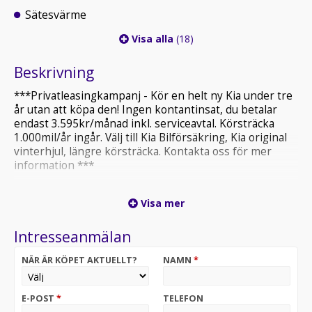
Sätesvärme
Visa alla
(18)
Beskrivning
***Privatleasingkampanj - Kör en helt ny Kia under tre
år utan att köpa den! Ingen kontantinsat, du betalar
endast 3.595kr/månad inkl. serviceavtal. Körsträcka
1.000mil/år ingår. Välj till Kia Bilförsäkring, Kia original
vinterhjul, längre körsträcka. Kontakta oss för mer
information ***
Kia K4 är den nya kombin med förlängd kaross och upp
Visa mer
till 604 liters bagageutrymme. Både i vardaglig körning
och på längre äventyr bjuder Kia K4 på komfort och
Intresseanmälan
mångsidighet. Valfri färg ingår. (Arkivbilder
NÄR ÄR KÖPET AKTUELLT?
NAMN
*
E-POST
*
TELEFON