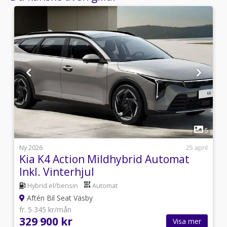
1
7
5
i
Ny 2026
25 april
Kia K4 Action Mildhybrid Automat
Inkl. Vinterhjul
Hybrid el/bensin
Automat
Aftén Bil Seat Väsby
fr. 5 345 kr/mån
329 900 kr
Visa mer