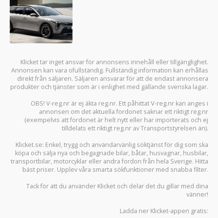
Klicket tar inget ansvar för annonsens innehåll eller tillgänglighet.
Annonsen kan vara ofullständig. Fullständig information kan erhållas
direkt från säljaren. Säljaren ansvarar för att de endast annonsera
produkter och tjänster som är i enlighet med gällande svenska lagar.
OBS! V-reg.nr är ej äkta reg.nr. Ett påhittat V-reg.nr kan anges i
annonsen om det aktuella fordonet saknar ett riktigt reg.nr
(exempelvis att fordonet är helt nytt eller har importerats och ej
tilldelats ett riktigt reg.nr av Transportstyrelsen än).
Klicket.se
: Enkel, trygg och användarvänlig söktjänst för dig som ska
köpa och sälja
nya och begagnade bilar
,
båtar
,
husvagnar
,
husbilar
,
transportbilar
,
motorcyklar
eller andra fordon från hela Sverige. Hitta
bäst priser. Upplev våra smarta sökfunktioner med snabba filter.
Tack för att du använder
Klicket
och delar det du gillar med dina
vänner!
Ladda ner
Klicket-appen
gratis: