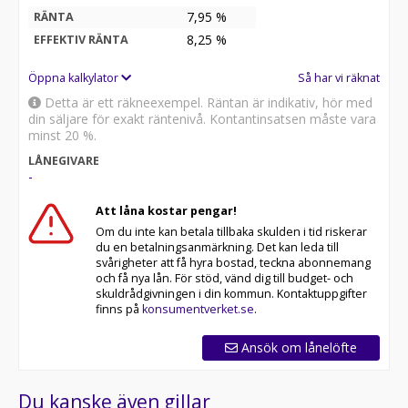
7,95 %
RÄNTA
8,25
%
EFFEKTIV RÄNTA
Öppna kalkylator
Så har vi räknat
Detta är ett räkneexempel. Räntan är indikativ, hör med
din säljare för exakt räntenivå. Kontantinsatsen måste vara
minst 20 %.
LÅNEGIVARE
-
Att låna kostar pengar!
Om du inte kan betala tillbaka skulden i tid riskerar
du en betalningsanmärkning. Det kan leda till
svårigheter att få hyra bostad, teckna abonnemang
och få nya lån. För stöd, vänd dig till budget- och
skuldrådgivningen i din kommun. Kontaktuppgifter
finns på
konsumentverket.se
.
Ansök om lånelöfte
Du kanske även gillar