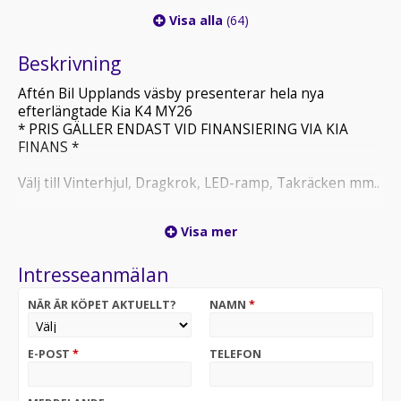
Visa alla
(64)
Beskrivning
Aftén Bil Upplands väsby presenterar hela nya
efterlängtade Kia K4 MY26
* PRIS GÄLLER ENDAST VID FINANSIERING VIA KIA
FINANS *
Välj till Vinterhjul, Dragkrok, LED-ramp, Takräcken mm..
OBS - Bilderna ovan är exempel och kan avvika från
Visa mer
slutligt utförande.
Intresseanmälan
Vi har alltid ett fyllt lager med olika färger!
Varmt välkomna till oss på Aftén Bil – Kia Upplands
NÄR ÄR KÖPET AKTUELLT?
NAMN
*
väsby
En Riktigt Bra Bilaffär
E-POST
*
TELEFON