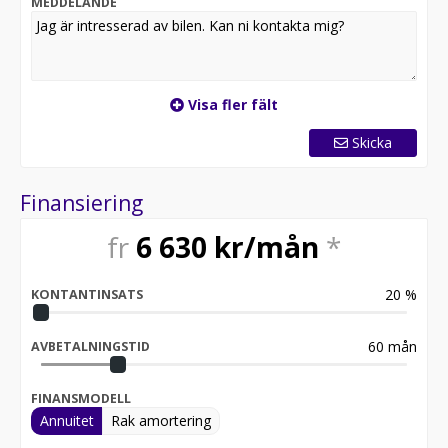
MEDDELANDE
Visa fler fält
Skicka
Finansiering
fr
6 630
kr/mån
*
20
%
KONTANTINSATS
60
mån
AVBETALNINGSTID
FINANSMODELL
Annuitet
Rak amortering