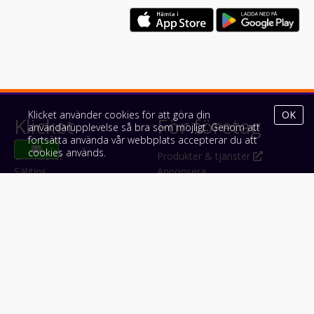
Klicket använder cookies för att göra din
OK
Klicket
För företag
användarupplevelse så bra som möjligt. Genom att
fortsätta använda vår webbplats accepterar du att
cookies används.
Om Klicket
Produkter & tjänster
Säljtips
Annonsera
Kontakt & support
Bli kund hos Klicket
Press
Handlarlogin
Tyck till om Klicket
Följ oss
Appar
Facebook
iPhone & iPad (App Store)