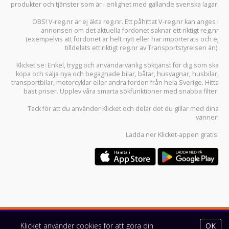
produkter och tjänster som är i enlighet med gällande svenska lagar.
OBS! V-reg.nr är ej äkta reg.nr. Ett påhittat V-reg.nr kan anges i
annonsen om det aktuella fordonet saknar ett riktigt reg.nr
(exempelvis att fordonet är helt nytt eller har importerats och ej
tilldelats ett riktigt reg.nr av Transportstyrelsen än).
Klicket.se
: Enkel, trygg och användarvänlig söktjänst för dig som ska
köpa och sälja
nya och begagnade bilar
,
båtar
,
husvagnar
,
husbilar
,
transportbilar
,
motorcyklar
eller andra fordon från hela Sverige. Hitta
bäst priser. Upplev våra smarta sökfunktioner med snabba filter.
Tack för att du använder
Klicket
och delar det du gillar med dina
vänner!
Ladda ner
Klicket-appen
gratis:
Klicket använder cookies för att göra din
OK