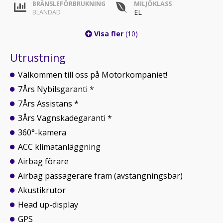
BRÄNSLEFÖRBRUKNING
MILJÖKLASS
EL
BLANDAD
Visa fler
(10)
Utrustning
Välkommen till oss på Motorkompaniet!
7Års Nybilsgaranti *
7Års Assistans *
3Års Vagnskadegaranti *
360°-kamera
ACC klimatanläggning
Airbag förare
Airbag passagerare fram (avstängningsbar)
Akustikrutor
Head up-display
GPS