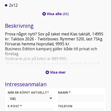
2x12
Visa alla
(66)
Beskrivning
Prova något nytt? Sov på taket med Kias taktält, 14995
kr. Takbox 2026 - Twistboxes. Rymmer 520l, last 75kg.
Förvaras hemma hoprullad, 9995 kr.
Business Edition kampanj gäller både till privat och
företag.
Ordinarie pris på bilen är 889.900:-
-Köp denna och alla våra andra bilar online direkt på
https://motorkompaniet-aol.se/. Det är tryggt och
Visa mer
smidigt med BankID.
Intresseanmälan
NÄR ÄR KÖPET AKTUELLT?
NAMN
*
E-POST
*
TELEFON