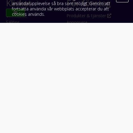
Klicket
För företag
användarupplevelse så bra som möjligt. Genom att
fortsätta använda vår webbplats accepterar du att
cookies används.
Om Klicket
Produkter & tjänster
Säljtips
Annonsera
Kontakt & support
Bli kund hos Klicket
Press
Handlarlogin
Tyck till om Klicket
Följ oss
Appar
Facebook
iPhone & iPad (App Store)
Instagram
Android (Google Play)
LinkedIn
#klicket
Snabblänkar:
Arbetsmaskin
•
ATV & snöskoter
•
Bil
•
Buss
•
Båt
•
Husbil & husvagn
•
Hästbil & hästsläp
•
Lastbil
•