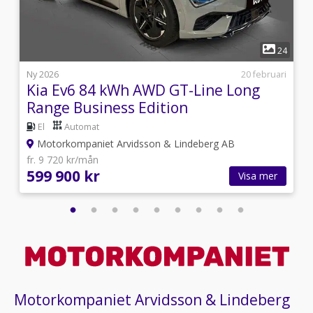
1
9
24
i
Ny 2026
20 februari
Kia Ev6 84 kWh AWD GT-Line Long
Range Business Edition
El
Automat
Motorkompaniet Arvidsson & Lindeberg AB
fr. 9 720 kr/mån
599 900 kr
Visa mer
Motorkompaniet Arvidsson & Lindeberg