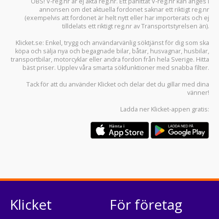
OBS! V-reg.nr är ej äkta reg.nr. Ett påhittat V-reg.nr kan anges i
annonsen om det aktuella fordonet saknar ett riktigt reg.nr
(exempelvis att fordonet är helt nytt eller har importerats och ej
tilldelats ett riktigt reg.nr av Transportstyrelsen än).
Klicket.se
: Enkel, trygg och användarvänlig söktjänst för dig som ska
köpa och sälja
nya och begagnade bilar
,
båtar
,
husvagnar
,
husbilar
,
transportbilar
,
motorcyklar
eller andra fordon från hela Sverige. Hitta
bäst priser. Upplev våra smarta sökfunktioner med snabba filter.
Tack för att du använder
Klicket
och delar det du gillar med dina
vänner!
Ladda ner
Klicket-appen
gratis:
Klicket
För företag