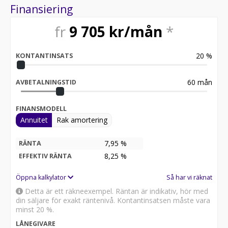
Finansiering
fr
9 705
kr/mån
*
20
%
KONTANTINSATS
60
mån
AVBETALNINGSTID
FINANSMODELL
Annuitet
Rak amortering
7,95 %
RÄNTA
8,25
%
EFFEKTIV RÄNTA
Öppna kalkylator
Så har vi räknat
Detta är ett räkneexempel. Räntan är indikativ, hör med
din säljare för exakt räntenivå. Kontantinsatsen måste vara
minst 20 %.
LÅNEGIVARE