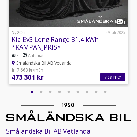
6
1
i
Ny 2025
29 juli 2025
Kia Ev3 Long Range 81.4 kWh
*KAMPANJPRIS*
El
Automat
Småländska Bil AB Vetlanda
fr. 7 668 kr/mån
473 301 kr
Visa mer
Småländska Bil AB Vetlanda