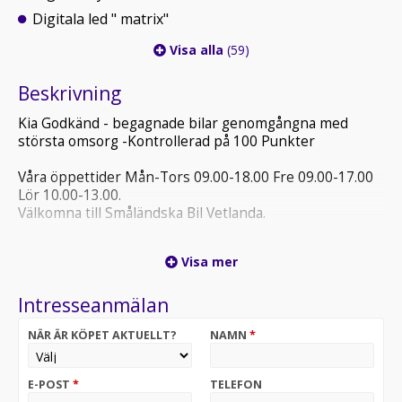
Digitala led " matrix"
Visa alla
(59)
Beskrivning
Kia Godkänd - begagnade bilar genomgångna med
största omsorg -Kontrollerad på 100 Punkter
Våra öppettider Mån-Tors 09.00-18.00 Fre 09.00-17.00
Lör 10.00-13.00.
Välkomna till Småländska Bil Vetlanda.
Viktig information om 3G- och 2G-nedstängning: Bilen
Visa mer
kan ha eCall- och appfunktioner som kan påverkas av
nedstängningen av 2G- och 3G-näten. Prata med din
Intresseanmälan
säljare för mer information.
NÄR ÄR KÖPET AKTUELLT?
NAMN
*
E-POST
*
TELEFON