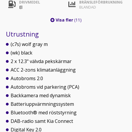
DRIVMEDEL
BRÄNSLEFÖRBRUKNING
El
BLANDAD
Visa fler
(11)
Utrustning
(c7s) wolf gray m
(wk) black
2 x 12.3" välvda pekskärmar
ACC 2-zons klimatanläggning
Autobroms 2.0
Autobroms vid parkering (PCA)
Backkamera med dynamisk
Batteriuppvärmningssystem
Bluetooth® med röststyrning
DAB-radio samt Kia Connect
Digital Key 2.0