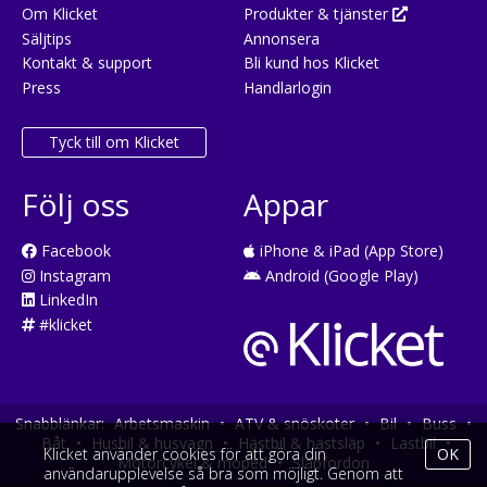
Om Klicket
Produkter & tjänster
Säljtips
Annonsera
Kontakt & support
Bli kund hos Klicket
Press
Handlarlogin
Tyck till om Klicket
Följ oss
Appar
Facebook
iPhone & iPad (App Store)
Instagram
Android (Google Play)
LinkedIn
#klicket
Snabblänkar:
Arbetsmaskin
•
ATV & snöskoter
•
Bil
•
Buss
•
Båt
•
Husbil & husvagn
•
Hästbil & hästsläp
•
Lastbil
•
Klicket använder cookies för att göra din
OK
Motorcykel & moped
•
Släpfordon
användarupplevelse så bra som möjligt. Genom att