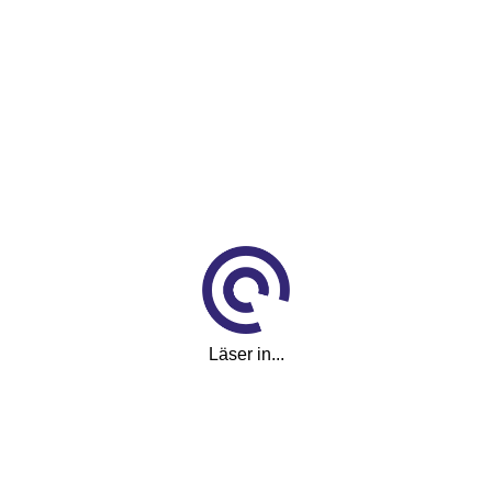
Läser in...
ållare I Minness...