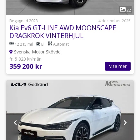
1
22
Begagnad 2023
4 december 2025
Kia Ev6 GT-LINE AWD MOONSCAPE
DRAGKROK VINTERHJUL
12 215 mil
El
Automat
Svenska Motor Skövde
fr. 5 820 kr/mån
359 200 kr
Visa mer