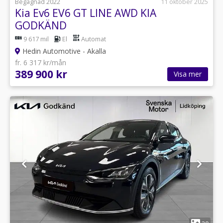
Begagnad 2022
11 oktober 2025
Kia Ev6 EV6 GT LINE AWD KIA
GODKÄND
9 617 mil
El
Automat
Hedin Automotive - Akalla
fr. 6 317 kr/mån
389 900 kr
Visa mer
1