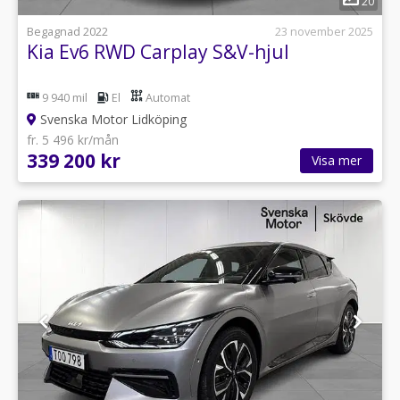
20
Begagnad 2022
23 november 2025
Kia Ev6 RWD Carplay S&V-hjul
9 940 mil
El
Automat
Svenska Motor Lidköping
fr. 5 496 kr/mån
339 200 kr
Visa mer