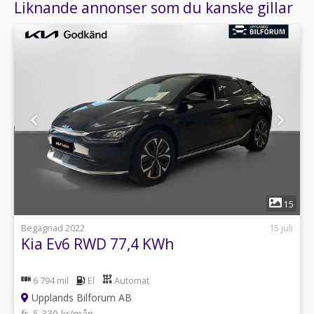
Liknande annonser som du kanske gillar
1
15
Begagnad 2022
15 juli
Kia Ev6 RWD 77,4 KWh
6 794 mil
El
Automat
Upplands Bilforum AB
fr. 5 330 kr/mån