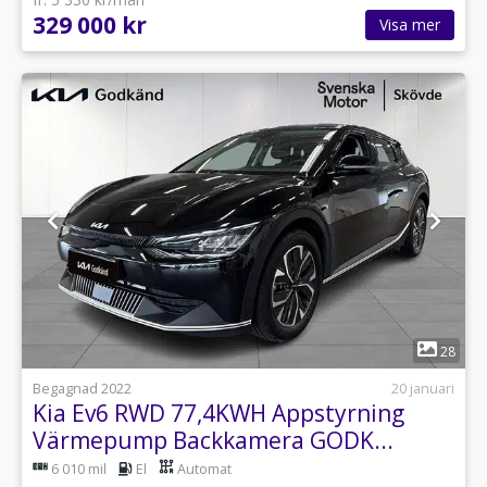
329 000 kr
Visa mer
1
28
Begagnad 2022
20 januari
Kia Ev6 RWD 77,4KWH Appstyrning
Värmepump Backkamera GODK...
6 010 mil
El
Automat