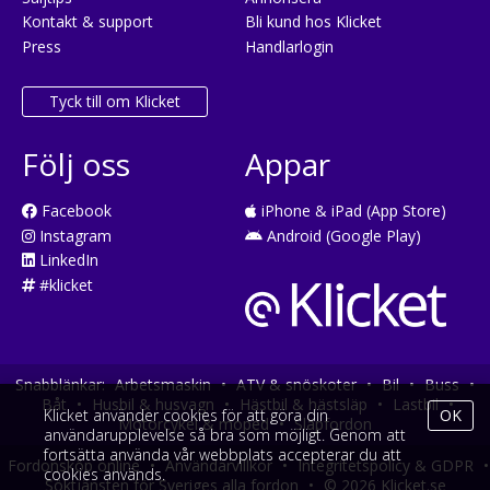
Kontakt & support
Bli kund hos Klicket
Press
Handlarlogin
Tyck till om Klicket
Följ oss
Appar
Facebook
iPhone & iPad (App Store)
Instagram
Android (Google Play)
LinkedIn
#klicket
Snabblänkar:
Arbetsmaskin
•
ATV & snöskoter
•
Bil
•
Buss
•
Båt
•
Husbil & husvagn
•
Hästbil & hästsläp
•
Lastbil
•
Klicket använder cookies för att göra din
OK
Motorcykel & moped
•
Släpfordon
användarupplevelse så bra som möjligt. Genom att
fortsätta använda vår webbplats accepterar du att
Fordonsköp online
•
Användarvillkor
•
Integritetspolicy & GDPR
•
cookies används.
Söktjänsten för Sveriges alla fordon
•
© 2026 Klicket.se