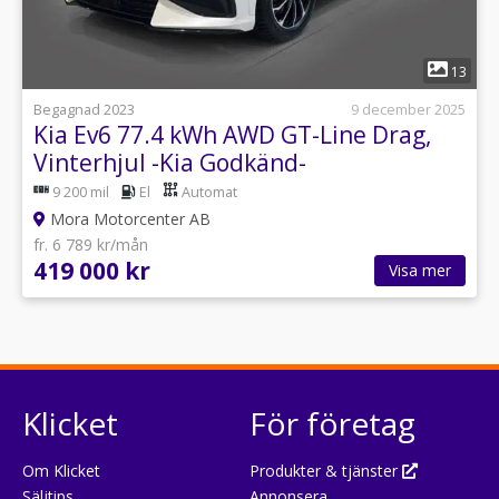
1
13
Begagnad 2023
9 december 2025
Kia Ev6 77.4 kWh AWD GT-Line Drag,
Vinterhjul -Kia Godkänd-
9 200 mil
El
Automat
Mora Motorcenter AB
fr. 6 789 kr/mån
419 000 kr
Visa mer
Klicket
För företag
Om Klicket
Produkter & tjänster
Säljtips
Annonsera