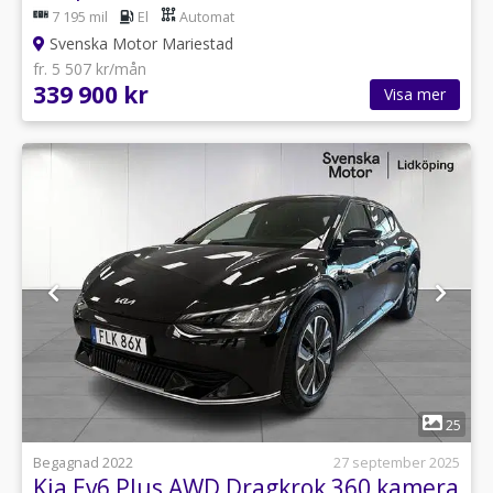
7 195 mil
El
Automat
Svenska Motor Mariestad
fr. 5 507 kr/mån
339 900 kr
Visa mer
1
25
Begagnad 2022
27 september 2025
Kia Ev6 Plus AWD Dragkrok 360 kamera